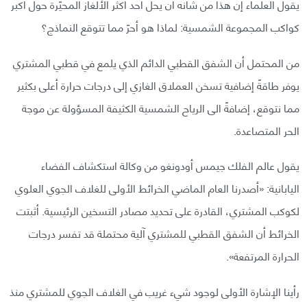
يقول العلماء إن هذا من شأنه أن يحل أحد أكثر الألغاز المحيّرة حول أكبر
كواكب المجموعة الشمسية: لماذا هو أحرّ مما تتوقع النماذج؟
من المحتمل أن الشفق القطبي الدائم الذي يلمع في قطبي المشتري
يوفر طاقةً إضافية تسخن العملاق الغازي إلى درجات حرارة أعلى بكثير
مما نتوقع، إضافةً الى الرياح الشمسية الكثيفة المسؤولة عن موجة
الحر المتصاعدة.
يقول عالم الفلك جيمس أودونغو من وكالة استكشاف الفضاء
اليابانية: «أصدرنا العام الماضي الخرائط الأولى للغلاف الجوي العلوي
لكوكب المشتري، القادرة على تحديد مصادر التسخين الرئيسية. أثبتت
الخرائط أن الشفق القطبي للمشتري آلية محتملة قد تفسر درجات
الحرارة المرتفعة».
رأينا الإشارة الأولى لوجود شيء غريب في الغلاف الجوي للمشتري منذ