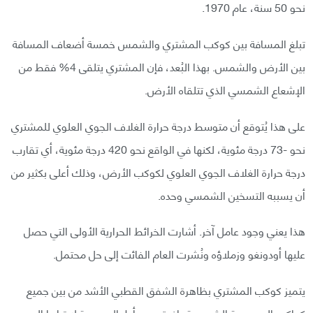
نحو 50 سنة، عام 1970.
تبلغ المسافة بين كوكب المشتري والشمس خمسة أضعاف المسافة
بين الأرض والشمس. بهذا البُعد، فإن المشتري يتلقى 4% فقط من
الإشعاع الشمسي الذي تتلقاه الأرض.
على هذا يُتوقع أن متوسط درجة حرارة الغلاف الجوي العلوي للمشتري
نحو -73 درجة مئوية، لكنها في الواقع نحو 420 درجة مئوية، أي تقارب
درجة حرارة الغلاف الجوي العلوي لكوكب الأرض، وذلك أعلى بكثير من
أن يسببه التسخين الشمسي وحده.
هذا يعني وجود عامل آخر. أشارت الخرائط الحرارية الأولى التي حصل
عليها أودونغو وزملاؤه ونُشرت العام الفائت إلى حل محتمل.
يتميز كوكب المشتري بظاهرة الشفق القطبي الأشد من بين جميع
كواكب المجموعة الشمسية، إذ يتوهج بأطوال موجية لا تراها العين