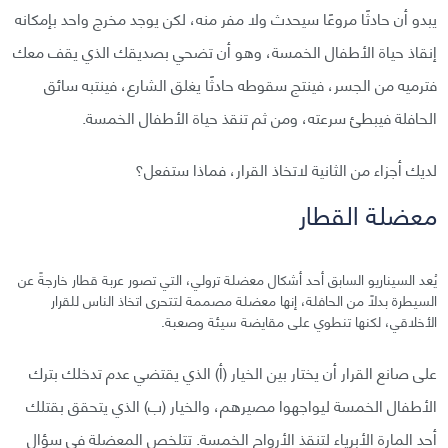
يبدو أن حادثًا مروعًا سيحدث ولا مفر منه، لكن يوجد مخرج واحد بإمكانه
إنقاذ حياة الأطفال الخمسة، وهو أن تضحي بصديقك الذي يقف معك
فترميه من الجسر، فينتج سقوطه حادثًا يغلق الشارع، فينتبه سائق
الحافلة فيبطئ سرعته، ومن ثم تنقذ حياة الأطفال الخمسة.
لديك أجزاء من الثانية لاتخاذ القرار، فماذا ستفعل؟
معضلة القطار
يُعد السيناريو السابق أحد أشكال معضلة ترولي، التي تصور عربة قطار خارجةً عن
السيطرة بدلاً من الحافلة، إنها معضلة مصممة لتتحرى اتخاذ الناس للقرار
الأخلاقي، لكنها تنطوي على مقايضة سيئة وصعبة.
على صانع القرار أن يختار بين الخيار (أ) الذي يقتضي عدم تدخلك بترك
الأطفال الخمسة ليواجهوا مصيرهم، والخيار (ب) الذي يتحقق بقتلك
أحد المارة الأبرياء لتنقذ الأرواح الخمسة. تتلخص المعضلة في سؤال