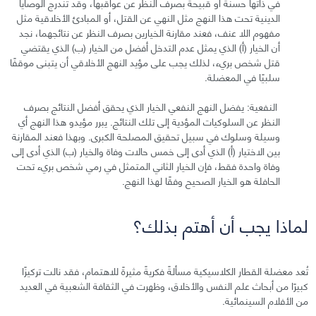
في ذاتها حسنة أو قبيحة بصرف النظر عن عواقبها، وقد تندرج الوصايا
الدينية تحت هذا النهج مثل النهي عن القتل، أو المبادئ الأخلاقية مثل
مفهوم اللا عنف، فعند مقارنة الخيارين بصرف النظر عن نتائجهما، نجد
أن الخيار (أ) الذي يمثل عدم التدخل أفضل من الخيار (ب) الذي يقتضي
قتل شخص بريء، لذلك يجب على مؤيد النهج الأخلاقي أن يتبنى موقفًا
سلبيًا في المعضلة.
النفعية: يفضل النهج النفعي الخيار الذي يحقق أفضل النتائج بصرف
النظر عن السلوكيات المؤدية إلى تلك النتائج. يبرر مؤيدو هذا النهج أي
وسيلة وسلوك في سبيل تحقيق المصلحة الكبرى. وبهذا فعند المقارنة
بين الاختيار (أ) الذي أدى إلى خمس حالات وفاة والخيار (ب) الذي أدى إلى
وفاة واحدة فقط، فإن الخيار الثاني المتمثل في رمي شخص بريء تحت
الحافلة هو الخيار الصحيح وفقًا لهذا النهج.
لماذا يجب أن أهتم بذلك؟
تُعد معضلة القطار الكلاسيكية مسألةً فكريةً مثيرةً للاهتمام، فقد نالت تركيزًا
كبيرًا من أبحاث علم النفس والأخلاق، وظهرت في الثقافة الشعبية في العديد
من الأفلام السينمائية.