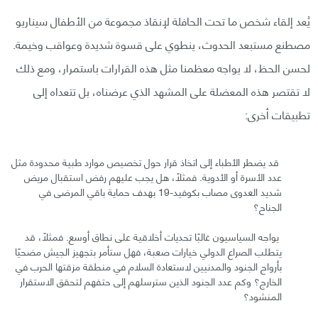
يُعد إلقاء شخص ما تحت الحافلة لإنقاذ مجموعة من الأطفال سيناريو
مصطنع مستبعد الحدوث، ينطوي على قسوة شديدة وعواقب وخيمة.
لحسن الحظ، لا يواجه معظمنا مثل هذه القرارات باستمرار، ومع ذلك
لا تقتصر هذه المعضلة على المشهد الذي عرضناه، بل تتعداه إلى
تطبيقات أخرى:
قد يضطر الأطباء إلى اتخاذ قرار حول تخصيص موارد طبية محدودة مثل
عدد الأسرة أو الأدوية. فمثلًا، هل يجب عليهم رفض استقبال مريض
شديد العدوى مصاب بكوفيد-19 بهدف حماية باقي المرضى في
الجناح؟
يواجه السياسيون غالبًا تحديات أخلاقية على نطاق أوسع. فمثلًا، قد
يتطلب الصراع الدولي خيارات صعبة، فهل ستأمر بتجهيز الجيش مضحيًا
بأرواح الجنود والمدنيين لاستعادة السلام في منطقة مزقتها الحرب في
الخارج؟ وكم عدد الجنود الذين سترسلهم إلى حتفهم لتحقق الاستقرار
المنشود؟