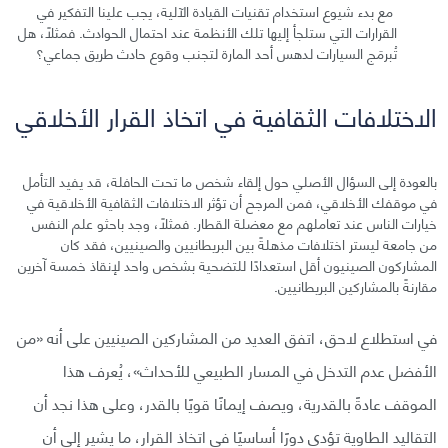
مع بدء شيوع استخدام تقنيات القيادة الآلية، يجب علينا التفكير في
القرارات التي ستلجأ إليها تلك الأنظمة عند احتمال الحوادث. فمثلًا، هل
تُبرمَج السيارات لدهس أحد المارة لتجنب وقوع حادث طريق جماعي؟
الاختلافات الثقافية في اتخاذ القرار الأخلاقي
بالعودة إلى السؤال الأصلي حول إلقاء شخص ما تحت الحافلة، قد يفيد التأمل
في موقفك الأخلاقي، فمن المرجح أن تؤثر الاختلافات الثقافية الأخلاقية في
خيارات الناس عند تعاملهم مع معضلة القطار. فمثلًا، وجد باحثو علم النفس
من جامعة ليستر اختلافات مذهلةً بين البريطانيين والصينيين، فقد كان
المشاركون الصينيون أقل استعدادًا للتضحية بشخص واحد لإنقاذ خمسة آخرين
مقارنةً بالمشاركين البريطانيين.
في استطلاع لاحق، اتفق العديد من المشاركين الصينيين على أنه «من
الأفضل عدم التدخل في المسار الطبيعي للأحداث»، يُعرف هذا
الموقف عادةً بالقدرية، ويصف إيمانًا قويًا بالقدر، وعلى هذا نجد أن
التقاليد الطاوية تؤدي دورًا أساسيًا في اتخاذ القرار، ما يشير إلى أن