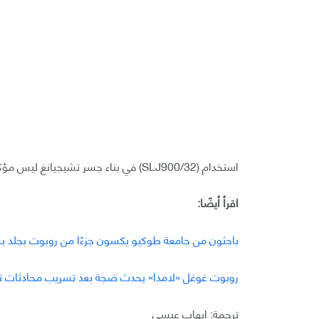
استخدام (SLJ900/32) في بناء جسر تشيجيانغ ليس مؤكدًا، ربما استُخدمت آلات مشابهة لجعل هذا المشروع يبصر النور.
اقرأ أيضًا:
باحثون من جامعة طوكيو يكسون جزءًا من روبوت بجلد 
روبوت غوغل «لامدا» يحدث ضجة بعد تسريب محادثات تقتر
ترجمة: إيهاب عيسى