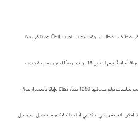
ا في مختلف المجالات، وقد سجلت الصين إنجازًا جديدًا في هذا
اجتاز جسر فريد من نوعه في جنوب شرق الصين اختبار حمولة أساسيًّا يوم الاثنين 18 يوليو، وفقًا لتقرير صحيفة جنوب
بدأ الاختبار في 11 يوليو واستمر ثمانية أيام، وتضمن مسير شاحنات تبلغ حمولتها 1280 طنًا، ذهابًا وإيابًا باستمرار فوق
ذي أمكن الاستمرار في بنائه في أثناء جائحة كورونا بفضل استعمال