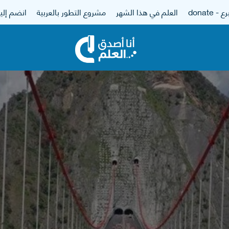
 - donate
العلم في هذا الشهر
مشروع التطور بالعربية
انضم إلين