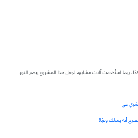
بشري حي
ح أنه يمتلك وعيًا!