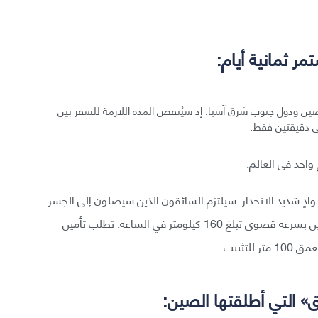
ر ثمانية أيام:
ر لتحسين الصلة بين الصين ودول جنوب شرق آسيا. إذ سيُنقص المدة اللازمة للسفر بين
 دقيقتين فقط.
احد في العالم.
ادٍ شديد الانحدار. سيلتزم السائقون الذين سيصلون إلى الجسر
-الذي يبلغ ارتفاعه 300 متر- مباشرةً عبر أنفاق في الجهتين بسرعة قصوى تبلغ 160 كيلومتر في الساعة. تطلب تأمين
تثبيت.
ق» التي أطلقتها الصين: