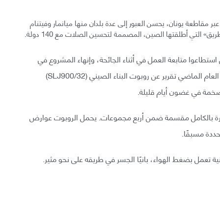
ضًا جزءًا من طريق سريع بطول 200 كيلومتر عبر مقاطعة يونان، يحسن العبور إلى عدة بلدان منها ميانمار وفيتنام
يق» التي أطلقتها الصين، المصممة لتحسين الصلات مع 140 دولة.
ارير أن المهندسين استطاعوا متابعة العمل في أثناء الجائحة، وإنهاء المشروع في
غضون ثلاثة أعوام، بفضل مساعدة روبوتات البناء. صدر العام الماضي تقرير عن روبوت البناء الصيني (SLJ900/32)
خمة في غضون أيام قليلة.
بوت باني الجسور باستخدام 64 عجلة دوارة بالكامل مقسمة ضمن أربع مجموعات. يحمل الروبوت عوارض
ددة مسبقًا.
ة تعمل بضغط الهواء، بانيًا الجسر في طريقه على نحو مثير.