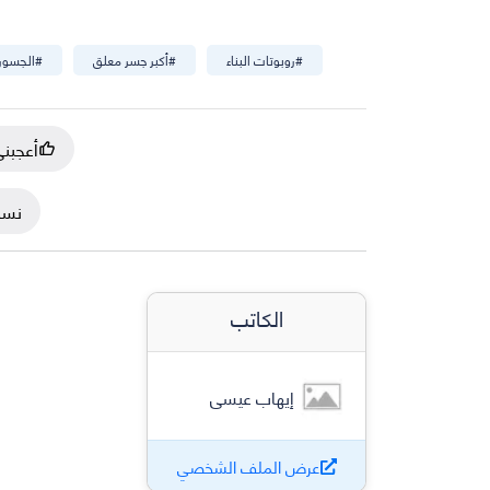
#
روبوتات البناء
#
أكبر جسر معلق
#
الجسور 
أعجبن
نسخ
الكاتب
إيهاب عيسى
عرض الملف الشخصي