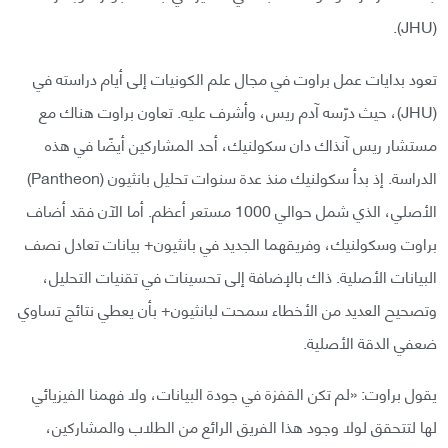
(JHU).
تعود بدايات عمل براوت في مجال علم الكونيات إلى أيام دراسته في
(JHU)، حيث درّسه آدم ريس، وأشرف عليه. تعاون براوت هناك مع
مستشار ريس آنذاك دان سكولنيك، أحد المشاركين أيضًا في هذه
الدراسة. إذ بدأ سكولنيك منذ عدة سنوات تحليل بانثيون (Pantheon)
الأصلي، الذي شمل حوالي 1000 مستعر أعظم. أما الآن فقد أضاف
براوت وسكولنيك، وفريقهما الجديد في بانثيون+ بيانات تعادل نصف
البيانات الأصلية. ذاك بالإضافة إلى تحسينات في تقنيات التحليل،
وتصحيح العديد من الأخطاء سمحت لبانثيون+ بأن يعطي نتائج تساوي
ضعفي الدقة الأصلية.
يقول براوت: «لم تكن القفزة في جودة البيانات، ولا فهمنا الفيزيائي
لها لتتحقق لولا وجود هذا الفريق الرائع من الطلاب والمشاركين،