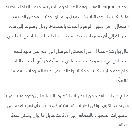
الحد 5-sigma بالفعل. وهو الحد المهم الذي يستخدمه العلماء لتحديد
ما إذا كانت الإحصائيات ذات معنى، أم أنها حدثت بمحض الصدفة
(احتمال 1 من مليون لوقوع الحدث بالصدفة). ويدل وصولنا إلى هذه
المرحلة إلى أن صعوبات جديدة تنتظر علماء الفلك والباحثين النظريين.
قال براوت: «ظننّا أن من الممكن التوصل إلى أدلة لحل جديد لهذه
المشاكل في مجموعة بياناتنا، ولكن ما فعلَته هو أنها أغلقت الباب
أمام عدة خيارات كانت ممكنة، ولذلك تبقى هذه الفروقات العميقة
قائمةً».
وتابع: «بدأت العديد من النظريات الأخيرة بالإشارة إلى وجود فيزياء غريبة
في بداية الكون، ولكن نظريات غير مثبتة كهذه يجب أن تمر بالعديد من
الاختبارات العلمية، بالإضافة إلى أن ثابت هابل ما يزال يشكل تحديًا
كبيرًا».