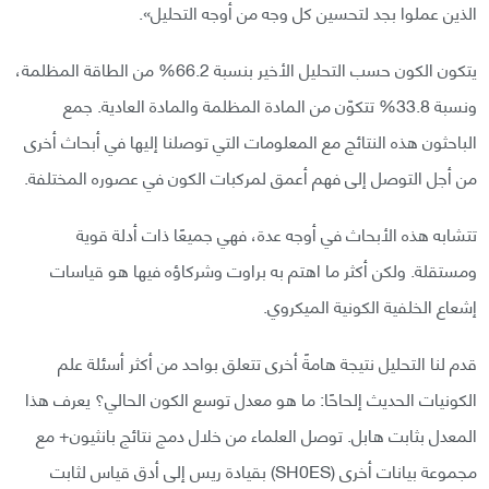
الذين عملوا بجد لتحسين كل وجه من أوجه التحليل».
يتكون الكون حسب التحليل الأخير بنسبة 66.2% من الطاقة المظلمة،
ونسبة 33.8% تتكوّن من المادة المظلمة والمادة العادية. جمع
الباحثون هذه النتائج مع المعلومات التي توصلنا إليها في أبحاث أخرى
من أجل التوصل إلى فهم أعمق لمركبات الكون في عصوره المختلفة.
تتشابه هذه الأبحاث في أوجه عدة، فهي جميعًا ذات أدلة قوية
ومستقلة. ولكن أكثر ما اهتم به براوت وشركاؤه فيها هو قياسات
إشعاع الخلفية الكونية الميكروي.
قدم لنا التحليل نتيجة هامةً أخرى تتعلق بواحد من أكثر أسئلة علم
الكونيات الحديث إلحاحًا: ما هو معدل توسع الكون الحالي؟ يعرف هذا
المعدل بثابت هابل. توصل العلماء من خلال دمج نتائج بانثيون+ مع
مجموعة بيانات أخرى (SH0ES) بقيادة ريس إلى أدق قياس لثابت