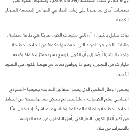
فرضيات أخرى قد تجبرنا على إعادة النظر في القوانين الطبيعية للفيزياءِ
الكونية.
يؤكد تحليل بانثيون+ أن ثلثي مكونات الكون تقريبًا هي طاقة مظلمة،
والثلث الأخير هو المواد التي بمعظمها مكونة من المادة المظلمة.
وتجب الإشارة أيضًا إلى أن الكون يتوسع بسرعة متزايدة منذ بضعة
مليارات من السنين، وهو ما يتوافق تمامًا مع فهمنا للكون في العقود
الأخيرة.
يسمى الإطار العلمي الذي يضم الحقائق السابقة جميعها «النموذج
القياسي لعلم الكونيات»، وللأسف لم نتمكن بعد بواسطته من التقاط
المادة المظلمة والطاقة المظلمة وقياسهما مباشرةً. إذ تبقيان لغزًا
من أكبر ألغاز الكون؛ اللغز الذي يأمل الباحثون في هذه الدراسة
بالاقتراب من حله.