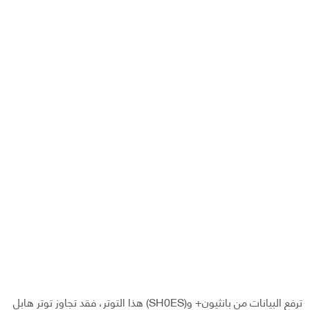
ترفع البيانات من بانثيون+ و(SH0ES) هذا التوتر، فقد تجاوز توتر هابل