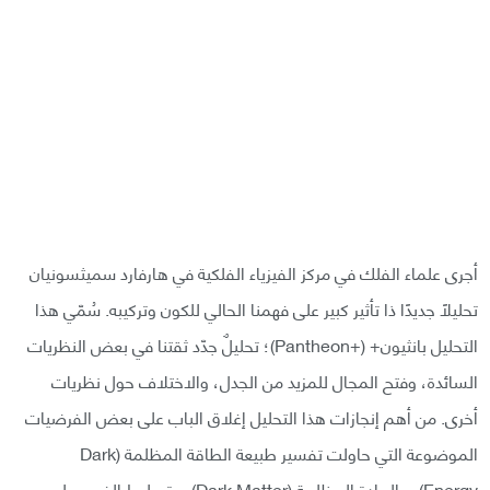
أجرى علماء الفلك في مركز الفيزياء الفلكية في هارفارد سميثسونيان
تحليلًا جديدًا ذا تأثير كبير على فهمنا الحالي للكون وتركيبه. سُمّي هذا
التحليل بانثيون+ (+Pantheon)؛ تحليلٌ جدّد ثقتنا في بعض النظريات
السائدة، وفتح المجال للمزيد من الجدل، والاختلاف حول نظريات
أخرى. من أهم إنجازات هذا التحليل إغلاق الباب على بعض الفرضيات
الموضوعة التي حاولت تفسير طبيعة الطاقة المظلمة (Dark
Energy)، والمادة المظلمة (Dark Matter)، وتسليط الضوء على