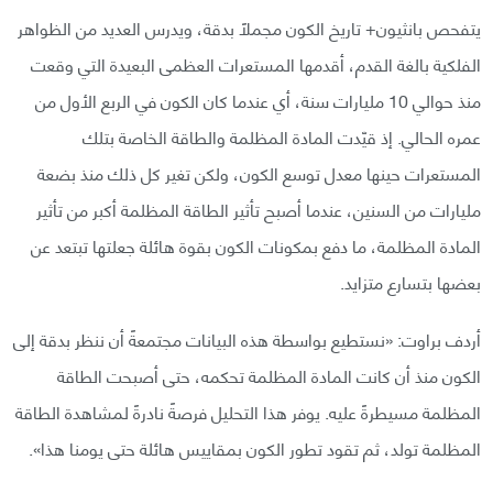
يتفحص بانثيون+ تاريخ الكون مجملًا بدقة، ويدرس العديد من الظواهر
الفلكية بالغة القدم، أقدمها المستعرات العظمى البعيدة التي وقعت
منذ حوالي 10 مليارات سنة، أي عندما كان الكون في الربع الأول من
عمره الحالي. إذ قيّدت المادة المظلمة والطاقة الخاصة بتلك
المستعرات حينها معدل توسع الكون، ولكن تغير كل ذلك منذ بضعة
مليارات من السنين، عندما أصبح تأثير الطاقة المظلمة أكبر من تأثير
المادة المظلمة، ما دفع بمكونات الكون بقوة هائلة جعلتها تبتعد عن
بعضها بتسارع متزايد.
أردف براوت: «نستطيع بواسطة هذه البيانات مجتمعةً أن ننظر بدقة إلى
الكون منذ أن كانت المادة المظلمة تحكمه، حتى أصبحت الطاقة
المظلمة مسيطرةً عليه. يوفر هذا التحليل فرصةً نادرةً لمشاهدة الطاقة
المظلمة تولد، ثم تقود تطور الكون بمقاييس هائلة حتى يومنا هذا».