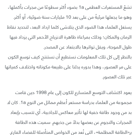
تشعّ المستعرات العظمى 1a بضوء أكثر سطوعًا من مجرات بأكملها،
وهو ما يجعلها مرئيةً من على بعد 10 مليارات سنة ضوئية، أو أكثر.
يستغل العلماء هذا الضوء الذي يتلاشى كلما ازداد البعد، لتحديد نقاط
الزمان والمكان؛ وذلك بمراعاة ظاهرة الانزياح الأحمر التي يزداد فيها
طول الموجة، ويقل تواترها بالابتعاد عن المصدر.
بالنظر إلى كل تلك المعلومات نستطيع أن نستنتج كيف توسع الكون
على مر العصور، وهذا بدوره يدلنا على طبيعة مكوناته واختلاف كمياتها
عبر تلك العصور.
يعود اكتشاف التوسع المتسارع للكون إلى عام 1998 حين قامت
مجموعة من العلماء بدراسة مستعر أعظم مماثل من النوع 1a. كان لا
بد من وجود طاقة خفية لها تأثير معاكس للجاذبية، أي تتسبب بإبعاد
المجرات والنجوم عن بعضها بدلًا من جذبهم. سميت هذه الطاقة
بـِ«الطاقة المظلمة»، التي تُعد من الخواص المتأصلة للفضاء الفارغ.