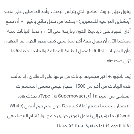
يقول ديلِن براوت العضو الذي يترأس البحث، وأحد الحاصلين على منحة
آينشتاين الدراسية للمتميزين: «يمكننا من خلال نتائج بانثيون+ أن نضع
أدق القيود على ديناميكا الكون وتاريخه حتى الآن. راجعنا البيانات بدقة،
ويمكننا الآن أن نقول بثقة أكبر مما سبق كيف تطور الكون عبر الدهور،
وأن النظريات الحالية الأفضل للطاقة المظلمة والمادة المظلمة ما
تزال صحيحةً».
يُعد بانثيون+ أكبر مجموعة بيانات من نوعها على الإطلاق، إذ تتألف
هذه البيانات من أكثر من 1500 انفجار نجمي تسمى المستعرات
العظمى من النوع 1a أي (Type 1a Supernovae). تحدث هذه
الانفجارات عندما تجتمع كتلة كبيرة جدًا حول نجم قزم أبيض (White
Dwarf)، ما يؤدي إلى تفاعل نووي حراري جامح. والأقزام البيضاء هي
بقايا لنجوم كتلتها صغيرة نسبيًا كشمسنا.