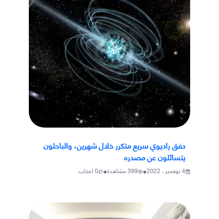
دفق راديوي سريع متكرر خلال شهرين، والباحثون
يتسائلون عن مصدره
•
•
4 نوفمبر ، 2022
399
مشاهدة
0
اعجاب