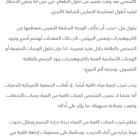
كالمشي بعد وقت قصير من تناول الطعام، في حين أنه ينبغي الانتظار
لفترة أطول لممارسة التمارين الشاقة كالجري.
يقول بيل: «يجب أن تتألف الوجبة السابقة للتمرين بمعظمها من
الكربوهيدرات وبعض البروتين، لأن تلك المغذيات تُهضم أسرع وتزود
الشخص بالطاقة خلال فترة قصيرة، لذا فإن تناول الوجبات الخفيفة أو
الوجبات الأساسية الغنية بالكربوهيدرات تزود الجسم بالطاقة
القصوى، وتجنبه ألم الجوع».
يجب شرب كمية مياه كافية أيضًا، إذ أفادت الجمعية الأمريكية للحميات
أنه عندما لا يشرب الشخص كميات كافية من المياه يصاب بالتجفاف،
وتتعب عضلاته بسهولة، ما يؤثر على أدائه.
ينظم شرب كميات كافية من المياه درجة حرارة الجسم ويقلل حدوث
فرط حرارة في أثناء التدريب، ويحافظ على مستويات إماهة كافية في