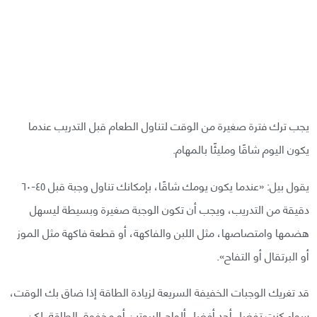
يجب ترك فترة صغيرة من الوقت لتناول الطعام قبل التدريب عندما
يكون اليوم شاقًا ومليئًا بالمهام.
يقول بيل: «عندما يكون يومك شاقًا، بإمكانك تناول وجبة قبل ٤٥-٦٠
دقيقة من التدريب، ويجب أن تكون الوجبة صغيرة وبسيطة ليسهل
هضمها وامتصاصها، مثل اللبن والفاكهة، أو قطعة فاكهة مثل الموز
أو البرتقال أو التفاح».
قد تغريك الوجبات الخفيفة السريعة لزيادة الطاقة إذا ضاق بك الوقت،
سواء كنت تفضل أحد أفضل ألواح البروتين أو مخفوق الطاقة. لكن