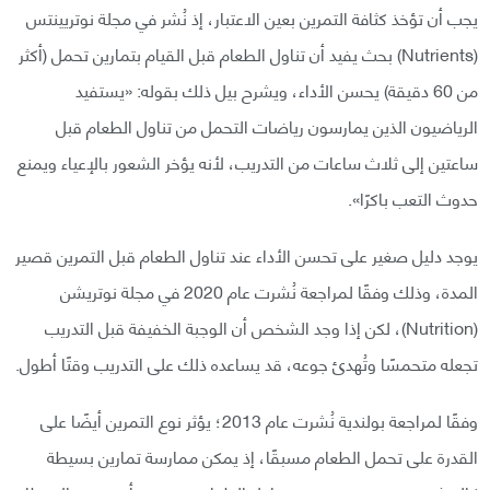
يجب أن تؤخذ كثافة التمرين بعين الاعتبار، إذ نُشر في مجلة نوتريينتس
(Nutrients) بحث يفيد أن تناول الطعام قبل القيام بتمارين تحمل (أكثر
من 60 دقيقة) يحسن الأداء، ويشرح بيل ذلك بقوله: «يستفيد
الرياضيون الذين يمارسون رياضات التحمل من تناول الطعام قبل
ساعتين إلى ثلاث ساعات من التدريب، لأنه يؤخر الشعور بالإعياء ويمنع
حدوث التعب باكرًا».
يوجد دليل صغير على تحسن الأداء عند تناول الطعام قبل التمرين قصير
المدة، وذلك وفقًا لمراجعة نُشرت عام 2020 في مجلة نوتريشن
(Nutrition)، لكن إذا وجد الشخص أن الوجبة الخفيفة قبل التدريب
تجعله متحمسًا وتُهدئ جوعه، قد يساعده ذلك على التدريب وقتًا أطول.
وفقًا لمراجعة بولندية نُشرت عام 2013؛ يؤثر نوع التمرين أيضًا على
القدرة على تحمل الطعام مسبقًا، إذ يمكن ممارسة تمارين بسيطة