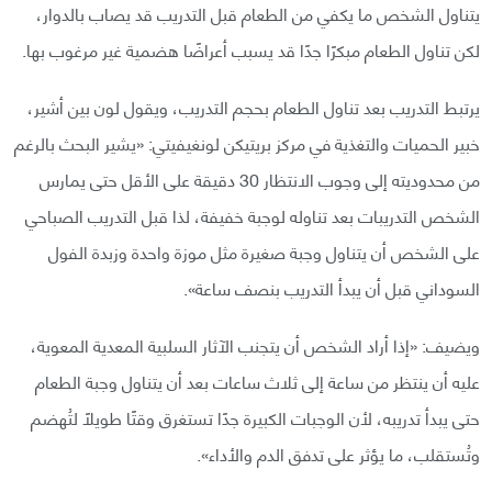
يتناول الشخص ما يكفي من الطعام قبل التدريب قد يصاب بالدوار،
لكن تناول الطعام مبكرًا جدًا قد يسبب أعراضًا هضمية غير مرغوب بها.
يرتبط التدريب بعد تناول الطعام بحجم التدريب، ويقول لون بين أشير،
خبير الحميات والتغذية في مركز بريتيكن لونغيفيتي: «يشير البحث بالرغم
من محدوديته إلى وجوب الانتظار 30 دقيقة على الأقل حتى يمارس
الشخص التدريبات بعد تناوله لوجبة خفيفة، لذا قبل التدريب الصباحي
على الشخص أن يتناول وجبة صغيرة مثل موزة واحدة وزبدة الفول
السوداني قبل أن يبدأ التدريب بنصف ساعة».
ويضيف: «إذا أراد الشخص أن يتجنب الآثار السلبية المعدية المعوية،
عليه أن ينتظر من ساعة إلى ثلاث ساعات بعد أن يتناول وجبة الطعام
حتى يبدأ تدريبه، لأن الوجبات الكبيرة جدًا تستغرق وقتًا طويلًا لتُهضم
وتُستقلب، ما يؤثر على تدفق الدم والأداء».