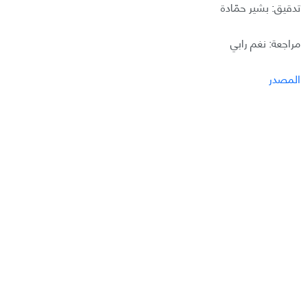
تدقيق: بشير حمّادة
مراجعة: نغم رابي
المصدر