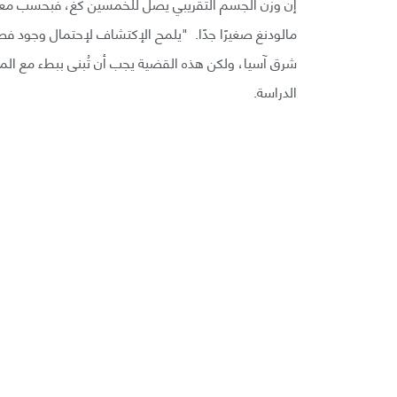
إن وزن الجسم التقريبي يصل للخمسين كغ، فبحسب معايير
مالودنغ صغيرًا جدًا. "يلمح الإكتشاف لإحتمال وجود فصي
شرق آسيا، ولكن هذه القضية يجب أن تُبنى ببطء مع ال
الدراسة.