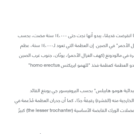
إن فصيلة قديمة من النوع "هومو" من الصين اُعْتقد أنها انقرضت قديمًا، يبدو أنها نجت حتى ١٤،٠٠٠ سنة مضت، بحسب
ما تشير عظمة فخذ وُجدت ضمن بقايا "أناس كهف الغزال الأحمر" في الصين. إن العظمة التي تعود لـ١٤،٠٠٠ سنة، عظم
 في مالودونغ (كهف الغزال الأحمر)، يونّان، جنوب غرب الصين
في ١٩٨٩. فبالنسبة لدراسة في الـjournal PLos one، تبدو العظمة كعظمة فخذ "للهمو ايريكتس homo erectus"
لبدائية هومو هابيلس" بحسب البروفيسور جي يوبنغ القائد
ارجية منه (القشرة) رقيقةً جدًا، كما أن جدران العظمة مُدّعمة في
مناطق شديدة الكبح. عظمة الرقبة طويلة، ومكان تعلق عضلات الورك القابضة الأساسية (the lesser trochanter) كبيرٌ