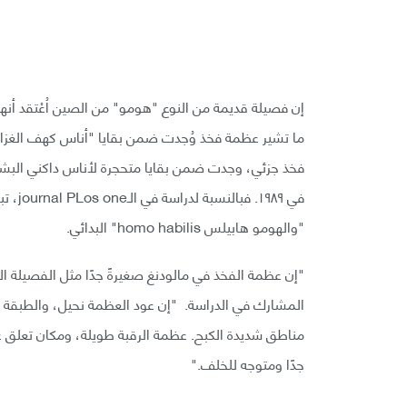
فخذ جزئي، وجدت ضمن بقايا متحجرة لأناس داكني البشرة
"والهومو هابيلس homo habilis" البدائي.
"إن عظمة الفخذ في مالودنغ صغيرةً جدًا مثل الفصيلة ا
المشارك في الدراسة. "إن عود العظمة نحيل، والطبقة الخ
جدًا ومتوجه للخلف."