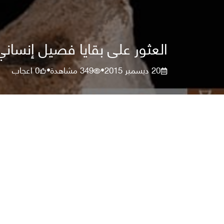
العثور على بقايا فصيل إنساني قديم عمره 14،000 سنة ف
20 ديسمبر 2015
349
مشاهدة
0
اعجاب
•
•