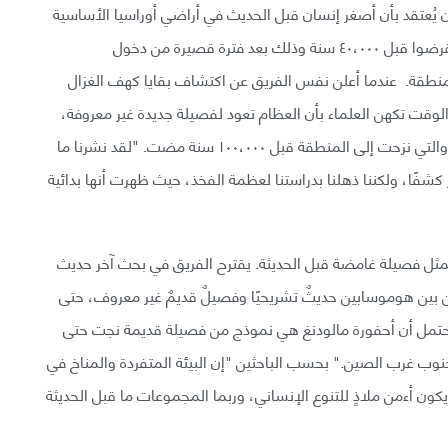
ان يُعتقد بأن أصغر إنسان قبل الحديث في أراضي أوراسيا الأساسية
(نينديرثال neanderthal و دينيسوفانز denisovans) انقرضوا قبل ٤٠،٠٠٠ سنة وذلك بعد فترة قصيرة من دخول
يثين تشريحيًا إلى المنطقة. عندما أعلن نفس الفريق عن اكتشاف بقايا كهف الغزال
ي. في ذلك الوقت تكهن العلماء بأن العظام تعود لفصيلة جديدة غير معروفة،
أو بالأحرى مجموعة مبكرة جدًا وبدائية للإنسان الحديث، والتي نزحت إلى المنطقة قبل ١٠٠،٠٠٠ سنة مضت. "لقد نشرنا ما
ر كشفًا، ولكننا ذهلنا بدراستنا لعظمة الفخذ، حيث ظهرت أنها بدائية
تمثل فصيلة غامضة قبل الحديثة. يقترح الفريق في بحث آخر حديث
بين هوموسابين حديثٌ تشريحيًا وفصيلٌ قديمٌ غير معروف، حتى
يُحتمل أن أحفورة مالودنغ هي نموذج من فصيلة قديمة نجت حتى
نوب غرب الصين." بحسب الباحثين "إن البيئة المتفردة والمناخ في
ون أءمن ملاذٍ للتنوع الإنساني، وربما المجموعات ما قبل الحديثة