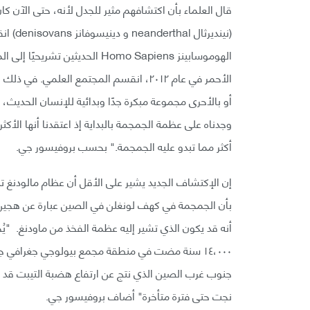
قال العلماء بأن اكتشافهم مثير للجدل لأنه، حتى الآن ك
الهوموسابينز Homo Sapiens الحد
الأحمر في عام ٢٠١٢، انقسم المجتمع العلم
وجدناه على عظمة الجمجمة بالبداية إذ اعتقدنا أنها الأكث
أكثر مما تبدو عليه الجمجمة." بحسب بروفيسور جي.
إن الإكتشاف الجديد يشير على الأقل أن عظام مالودنغ 
بأن الجمجمة في كهف لونغلن في الصين عبارة عن هجين 
أنه قد يكون الذي تشير إليه عظمة الفخذ من ماودنغ. "
١٤،٠٠٠ سنة مضت في منطقة مجمع بيولوجي جغرافي ج
جنوب غرب الصين الذي نتج عن ارتفاع هضبة التيبت قد يك
نجت حتى فترة متأخرة" أضاف بروفيسور جي.