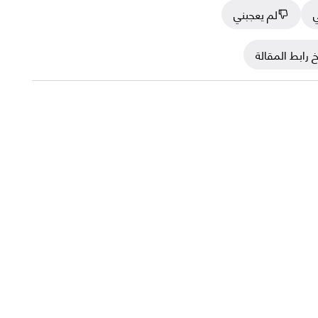
ي
لم يعجبني
 رابط المقالة