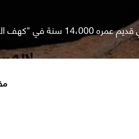
ي "كهف الغزال الأحمر"
مق