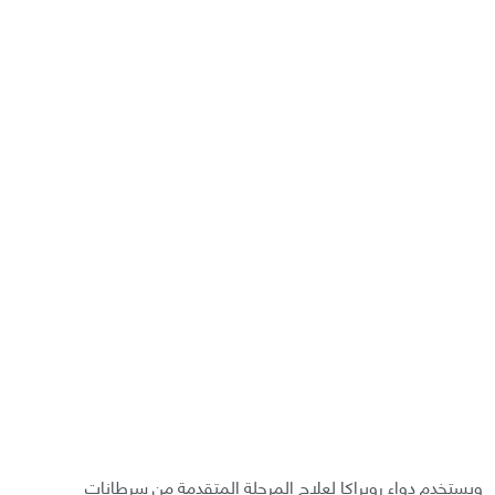
ويستخدم دواء روبراكا لعلاج المرحلة المتقدمة من سرطانات