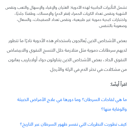
تشمل التأثيرات الجانبية لهذه الأدوية: الغثيان والإقياء والإسهال والتعب ونقص
الشهية ونقص تعداد الكريات الحمراء (فقر الدم) والإمساك، وطفحًا جلديًا،
واختبارات كبدية دموية غير طبيعية، ونقص تعداد الصفيحات، والسعال،
وصعوبةً بالتنفس.
بعض الأشخاص الذين يُعالجون باستخدام هذه الأدوية نادرًا ما تتطور
لديهم سرطانات دموية مثل متلازمة خلل التنسج النقوي والابيضاض
النقوي الحاد، بعض الأشخاص الذين يتناولون دواء أولاباريب يعانون
من مشكلات في تخثر الدم في الرئة والأرجل.
اقرأ أيضًا:
ما هي لقاحات السرطان؟ وما دورها في علاج الأمراض الخبيثة
والوقاية منها؟
كيف تطورت النظريات التي تفسر ظهور السرطان عبر التاريخ؟