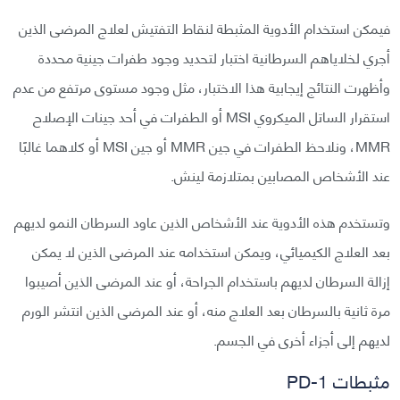
فيمكن استخدام الأدوية المثبطة لنقاط التفتيش لعلاج المرضى الذين
أجري لخلاياهم السرطانية اختبار لتحديد وجود طفرات جينية محددة
وأظهرت النتائج إيجابية هذا الاختبار، مثل وجود مستوى مرتفع من عدم
استقرار الساتل الميكروي MSI أو الطفرات في أحد جينات الإصلاح
MMR، ونلاحظ الطفرات في جين MMR أو جين MSI أو كلاهما غالبًا
عند الأشخاص المصابين بمتلازمة لينش.
وتستخدم هذه الأدوية عند الأشخاص الذين عاود السرطان النمو لديهم
بعد العلاج الكيميائي، ويمكن استخدامه عند المرضى الذين لا يمكن
إزالة السرطان لديهم باستخدام الجراحة، أو عند المرضى الذين أصيبوا
مرة ثانية بالسرطان بعد العلاج منه، أو عند المرضى الذين انتشر الورم
لديهم إلى أجزاء أخرى في الجسم.
مثبطات PD-1