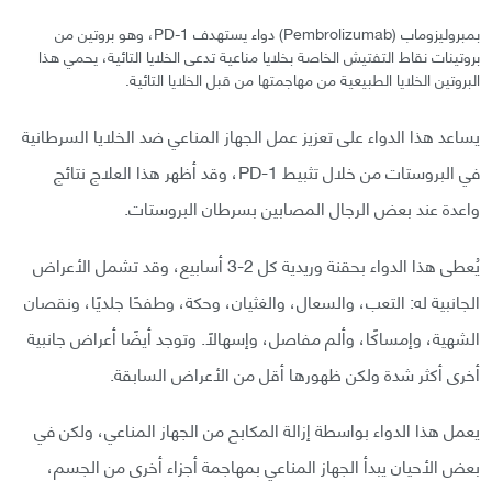
بمبروليزوماب (Pembrolizumab) دواء يستهدف PD-1، وهو بروتين من
بروتينات نقاط التفتيش الخاصة بخلايا مناعية تدعى الخلايا التائية، يحمي هذا
البروتين الخلايا الطبيعية من مهاجمتها من قبل الخلايا التائية.
يساعد هذا الدواء على تعزيز عمل الجهاز المناعي ضد الخلايا السرطانية
في البروستات من خلال تثبيط PD-1، وقد أظهر هذا العلاج نتائج
واعدة عند بعض الرجال المصابين بسرطان البروستات.
يُعطى هذا الدواء بحقنة وريدية كل 2-3 أسابيع، وقد تشمل الأعراض
الجانبية له: التعب، والسعال، والغثيان، وحكة، وطفحًا جلديًا، ونقصان
الشهية، وإمساكًا، وألم مفاصل، وإسهالًا. وتوجد أيضًا أعراض جانبية
أخرى أكثر شدة ولكن ظهورها أقل من الأعراض السابقة.
يعمل هذا الدواء بواسطة إزالة المكابح من الجهاز المناعي، ولكن في
بعض الأحيان يبدأ الجهاز المناعي بمهاجمة أجزاء أخرى من الجسم،