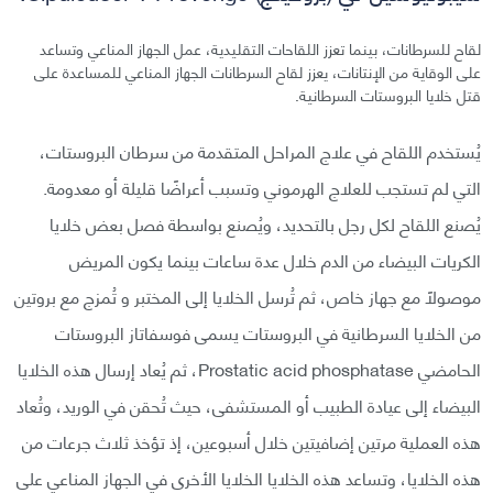
لقاح للسرطانات، بينما تعزز اللقاحات التقليدية، عمل الجهاز المناعي وتساعد
على الوقاية من الإنتانات، يعزز لقاح السرطانات الجهاز المناعي للمساعدة على
قتل خلايا البروستات السرطانية.
يُستخدم اللقاح في علاج المراحل المتقدمة من سرطان البروستات،
التي لم تستجب للعلاج الهرموني وتسبب أعراضًا قليلة أو معدومة.
يُصنع اللقاح لكل رجل بالتحديد، ويُصنع بواسطة فصل بعض خلايا
الكريات البيضاء من الدم خلال عدة ساعات بينما يكون المريض
موصولًا مع جهاز خاص، ثم تُرسل الخلايا إلى المختبر و تُمزج مع بروتين
من الخلايا السرطانية في البروستات يسمى فوسفاتاز البروستات
الحامضي Prostatic acid phosphatase، ثم يُعاد إرسال هذه الخلايا
البيضاء إلى عيادة الطبيب أو المستشفى، حيث تُحقن في الوريد، وتُعاد
هذه العملية مرتين إضافيتين خلال أسبوعين، إذ تؤخذ ثلاث جرعات من
هذه الخلايا، وتساعد هذه الخلايا الخلايا الأخرى في الجهاز المناعي على