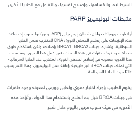
السرطانية، وانقسامها، وإصلاح نفسها، والتفاعل مع الخلايا الأخرى.
مثبطات البوليميريز PARP
أولاباريب وروبراكا، دواءان يثبطان إنزيم بولي (ADP- ريبوز) بوليميريز، إذ تساعد
هذه الإنزيمات على إصلاح الحمض النووي DNA المتخرب ضمن الخلايا
السرطانية، وتشارك جينات BRCA1- BRCA2 بإصلاحه ولكن باستخدام طريق
مختلف، وحدوث طفرات في هذه الجينات يعيق عمل هذا الطريق، وستسبب
هذا الأدوية صعوبة في إصلاح الحمض النووي المتخرب عند الخلايا السرطانية
التي تملك جينات BRCA غير طبيعية بإعاقة عمل البوليميريز، وهذا الأمر يسبب
غالبًا موت الخلايا السرطانية.
يقوم الطبيب بإجراء اختبار دموي ولعابي وورمي لمعرفة وجود طفرات
في جينات BRCA قبل بدء العلاج باستخدام هذا الدواء، وتُؤخذ هذه
الأدوية في هيئة حبوب مرتين باليوم خلال شهر.