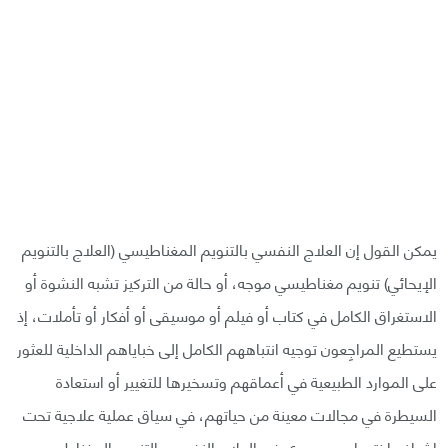
يمكن القول إن العلاج النفسي بالتنويم المغناطيسي (العلاج بالتنويم
الإيحائي) تنويم مغناطيسي موجه، أو حالة من التركيز تشبه النشوة أو
الاستغراق الكامل في كتاب أو فيلم أو موسيقى أو أفكار أو تأملات، إذ
يستطيع المراجِعون توجيه انتباههم الكامل إلى خباياهم الداخلية للعثور
على الموارد الطبيعية في أعماقهم وتسخيرها للتغيير أو استعادة
السيطرة في مجالات معينة من حياتهم، في سياق عملية علاجية تحت
إشراف اختصاصي سريري في العلاج النفسي بالتنويم المغناطيسي.