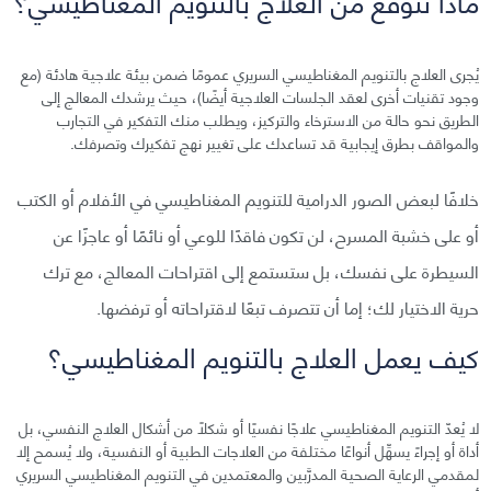
ماذا تتوقع من العلاج بالتنويم المغناطيسي؟
يُجرى العلاج بالتنويم المغناطيسي السريري عمومًا ضمن بيئة علاجية هادئة (مع
وجود تقنيات أخرى لعقد الجلسات العلاجية أيضًا)، حيث يرشدك المعالج إلى
الطريق نحو حالة من الاسترخاء والتركيز، ويطلب منك التفكير في التجارب
والمواقف بطرق إيجابية قد تساعدك على تغيير نهج تفكيرك وتصرفك.
خلافًا لبعض الصور الدرامية للتنويم المغناطيسي في الأفلام أو الكتب
أو على خشبة المسرح، لن تكون فاقدًا للوعي أو نائمًا أو عاجزًا عن
السيطرة على نفسك، بل ستستمع إلى اقتراحات المعالج، مع ترك
حرية الاختيار لك؛ إما أن تتصرف تبعًا لاقتراحاته أو ترفضها.
كيف يعمل العلاج بالتنويم المغناطيسي؟
لا يُعدّ التنويم المغناطيسي علاجًا نفسيًا أو شكلًا من أشكال العلاج النفسي، بل
أداة أو إجراءً يسهِّل أنواعًا مختلفة من العلاجات الطبية أو النفسية، ولا يُسمح إلا
لمقدمي الرعاية الصحية المدرَّبين والمعتمدين في التنويم المغناطيسي السريري