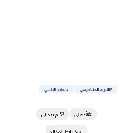
#
التنويم المغناطيسي
#
العلاج النفسي
أعجبني
لم يعجبني
نسخ رابط المقالة