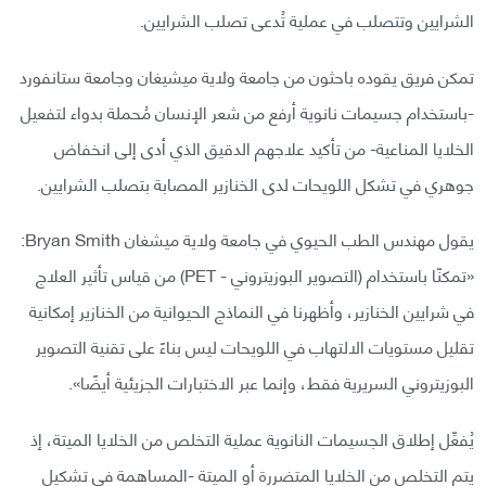
الشرايين وتتصلب في عملية تُدعى تصلب الشرايين.
تمكن فريق يقوده باحثون من جامعة ولاية ميشيغان وجامعة ستانفورد
-باستخدام جسيمات نانوية أرفع من شعر الإنسان مُحملة بدواء لتفعيل
الخلايا المناعية- من تأكيد علاجهم الدقيق الذي أدى إلى انخفاض
جوهري في تشكل اللويحات لدى الخنازير المصابة بتصلب الشرايين.
يقول مهندس الطب الحيوي في جامعة ولاية ميشغان Bryan Smith:
«تمكنّا باستخدام (التصوير البوزيتروني - PET) من قياس تأثير العلاج
في شرايين الخنازير، وأظهرنا في النماذج الحيوانية من الخنازير إمكانية
تقليل مستويات الالتهاب في اللويحات ليس بناءً على تقنية التصوير
البوزيتروني السريرية فقط، وإنما عبر الاختبارات الجزيئية أيضًا».
يُفعِّل إطلاق الجسيمات النانوية عملية التخلص من الخلايا الميتة، إذ
يتم التخلص من الخلايا المتضررة أو الميتة -المساهمة في تشكيل