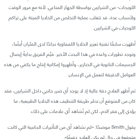
اللويحات- من الشرايين بواسطة الجهاز المناعي. لأنه مع مرور الوقت
ولأسباب عدة، قد تتغلب عملية التخلص من الخلايا الميتة على تراكم
اللوحيات في الشرايين.
أظهرت سابقًا تقنية تعزيز الخلايا اللمفاوية نجاحًا لدى الفئران أيضًا،
وتوجد تطورات واعدة في هذا البحث الأخير. قيَّم الفريق بدايةً إيصال
الجسيمات النانوية في الخنازير، وأظهروا إمكانية إنتاج ما يكفي من هذه
العوامل الدقيقة لتعمل في الإنسان.
ثم أظهر العلاج دقة عالية إذ لا يوجد أي ضرر جانبي داخل الشرايين، فقد
كان من المتوقع أن تدمّر طريقة التنظيف هذه الخلايا الطبيعية، ما
يؤدي إلى فقر الدم، لكن لم تُشاهد أي علامات على ذلك.
يقول Smith موضحًا: «لم نشاهد أي من التأثيرات الجانبية التي كانت
متوقعة في حال لم يكن العلاج دقيقًا».