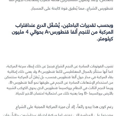
قنطورس الشراع، مما يُطبق قوة كابحة على المسبار.
وبحسب تقديرات الباحثين، يُشغّل الدرع عنداقتراب
المركبة من للنجم ألفا قنطورس-A بحوالي 4 مليون
كيلومتر.
تضرب الفوتونات الصادرة عن النجم الشراع فينجرّ عن ذلك إبطاء سرعة المركبة،
كما أنها ستتأثر بالمجال المغناطيسي لألفا قنطورس-A ولا يعني ذلك إمكانية
بقاء المركبة في مدار حول ألفا قنطورس فحسب، بل يُظنّ أن المركبة ستتمكن
من استخدام الإشعاعات الصادرة عن النجم في طريقها نحو ألفا قنطورس-B،
وربما النجم الثالث في النظام بروكسيما قنطورس الذي يحوي الكوكب الشبيه
بالأرض بروكسيما -B وما يعنيه ذلك من احتمالية احتضان الأخير للحياة.
رغم كون هذا يبدو رائعاً، إلا أن ميزة المركبة المبنية على الشراع
وقدرتها على المناورة التي تفتقر لها مركبة اختراق ستارشوت حالياً، فإن