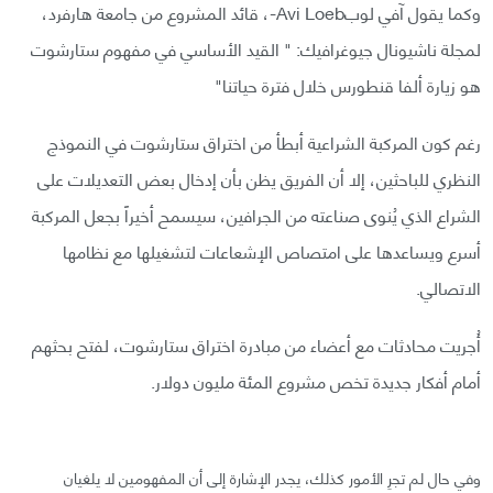
وكما يقول آفي لوبAvi Loeb-، قائد المشروع من جامعة هارفرد،
لمجلة ناشيونال جيوغرافيك: " القيد الأساسي في مفهوم ستارشوت
هو زيارة ألفا قنطورس خلال فترة حياتنا"
رغم كون المركبة الشراعية أبطأ من اختراق ستارشوت في النموذج
النظري للباحثين، إلا أن الفريق يظن بأن إدخال بعض التعديلات على
الشراع الذي يُنوى صناعته من الجرافين، سيسمح أخيراً بجعل المركبة
أسرع ويساعدها على امتصاص الإشعاعات لتشغيلها مع نظامها
الاتصالي.
أُجريت محادثات مع أعضاء من مبادرة اختراق ستارشوت، لفتح بحثهم
أمام أفكار جديدة تخص مشروع المئة مليون دولار.
وفي حال لم تجرِ الأمور كذلك، يجدر الإشارة إلى أن المفهومين لا يلغيان