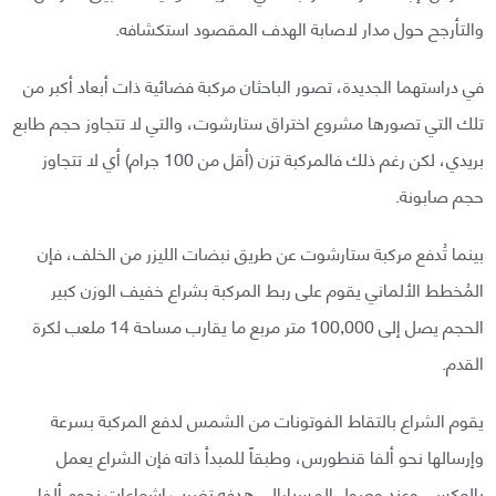
والتأرجح حول مدار لاصابة الهدف المقصود استكشافه.
في دراستهما الجديدة، تصور الباحثان مركبة فضائية ذات أبعاد أكبر من
تلك التي تصورها مشروع اختراق ستارشوت، والتي لا تتجاوز حجم طابع
بريدي، لكن رغم ذلك فالمركبة تزن (أقل من 100 جرام) أي لا تتجاوز
حجم صابونة.
بينما تُدفع مركبة ستارشوت عن طريق نبضات الليزر من الخلف، فإن
المُخطط الألماني يقوم على ربط المركبة بشراع خفيف الوزن كبير
الحجم يصل إلى 100,000 متر مربع ما يقارب مساحة 14 ملعب لكرة
القدم.
يقوم الشراع بالتقاط الفوتونات من الشمس لدفع المركبة بسرعة
وإرسالها نحو ألفا قنطورس، وطبقاً للمبدأ ذاته فإن الشراع يعمل
بالعكس، وعند وصول المسبارإلى هدفه تضرب إشعاعات نجوم ألفا