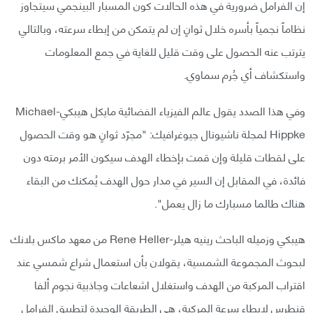
إن الفرامل ضرورية في هذه الحالات كون المسبار البينجمي سيتجاوز
نظاماً نجمياً بأسره خلال ثوانٍ إن لم يتمكن من إبطاء سرعته، وبالتالي
يترتب عنه الحصول على وقت قليل للغاية في جمع المعلومات
واستكشاف أي جُرم سماوي.
وفي هذا الصدد يقول عالم الفيزياء الفضائية مايكل هيبكي-Michael
Hippke لمجلة ناشيونال جيوغرافيك: "مجرّد ثوانٍ هو وقت الحصول
على لقطات قليلة وإن قمت بإخطاء الهدف سيكون الأمر برمته دون
فائدة، في المقابل إن السير في مدار حول الهدف يُمكنك من البقاء
هناك طالما مسبارك ما زال يعمل".
هيبكي وزميله الباحث رينيه هيلر-Rene Heller من معهد ماكس بلانك
لبحوث المجموعة الشمسية، يقولان بأن استعمال شراع شمسي عند
اقتراب المركبة من الهدف واستغلال اشعاعات وجاذبية نجوم ألفا
قنطرس لإبطاء سرعة المركبة، هي الطريقة الوحيدة لتطبيق الفرامل