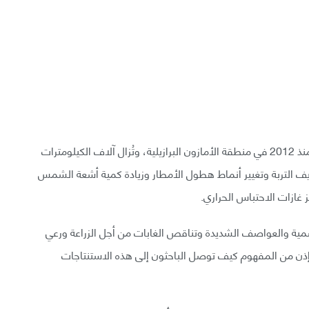
ارتفعت نسبة إزالة الغابات بفعل الصناعة بمعدل 60% منذ 2012 في منطقة الأمازون البرازيلية، وتُزال آلاف الكيلومترات
جريف التربة وتغيير أنماط هطول الأمطار وزيادة كمية أشعة الشمس
 غازات الاحتباس الحراري.
وسمية والعواصف الشديدة وتناقص الغابات من أجل الزراعة ورعي
. إذن من المفهوم كيف توصل الباحثون إلى هذه الاستنتاجات