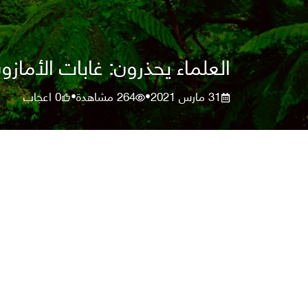
العلماء يحذرون: غابات الأمازون
31 مارس 2021
264
مشاهدة
0
اعجاب
•
•