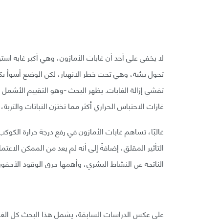
لا يخفى على أحد أن غابات الأمازون، وهي أكبر غابة ا
تحول بيئية، وهي تحت خطر الانهيار، لكن الوضع أسوأ بك
تفشي إزالة الغابات. يظهر البحث -وهو التقييم الأشمل ل
غازات الاحتباس الحراري أكثر مما تختزن النباتات والتربة
غالبًا، تساهم غابات الأمازون في رفع درجة حرارة الكوكب
التأثير المقلق، إضافةً إلى أنه لم يعد من الممكن الاعتما
الناتجة عن النشاط البشري، وأهمها حرق الوقود الأحفوري
على عكس الدراسات السابقة، يشمل هذا البحث كل الغ