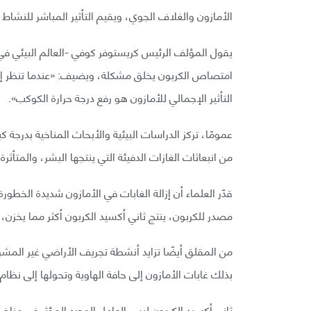
الأمازون والغلاف الجوي، ويقيم التأثير المباشر للنشاط
يقول المؤلف الرئيس كريستوفر كوفي -العالم البيئي ف
امتصاص الكربون يخلق مشكلة، ويضيف: «عندما تنظر إلى ا
التأثير الإجمالي للأمازون هو رفع درجة حرارة الكوكب».
عمومًا، تركز الدراسات البيئية والأبحاث المناخية بدرجة 
من انبعاثات الغازات الدفيئة التي ينتجها البشر، والمتأثرة 
قدّر العلماء أن إزالة الغابات في الأمازون شديدة الخط
مصدر للكربون، ينتج ثاني أكسيد الكربون أكثر مما يخزن، بحلو
من المقلق أيضًا تزايد أنشطة تجريف الأراضي غير المش
بذلك غابات الأمازون إلى حافة الهاوية وتحولها إلى نظام بي
ثاني أكسيد الكربون ليس العامل الوحيد المؤثر في مناخ