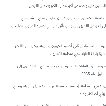
 البشري على واحدة من أكبر مخازن الكربون على الأرض.
ي جامعة سكيدمور في نيويورك- إن تعارض قطع الأشجار مع
لعوامل الأخرى إلى جانب تأثير غاز ثاني أكسيد الكربون، تدرك أن
كبيرة على امتصاص ثاني أكسيد الكربون وتخزينه، وهو الجزء الأكبر
كثيرًا بإزالة الغابات في منطقة الأمازون.
ورة، وقد تحول الغابات المطيرة من حوض يتجمع فيه الكربون إلى
ل عام 2035.
روعة في المنطقة، إذ تقترب بسرعة من نقطة تحول كارثية، وتدفع
ئي آخر أكثر جفافًا.
 الأرض، وليس من السهل دراسة حوض الأمازون بغاباته الجبلية