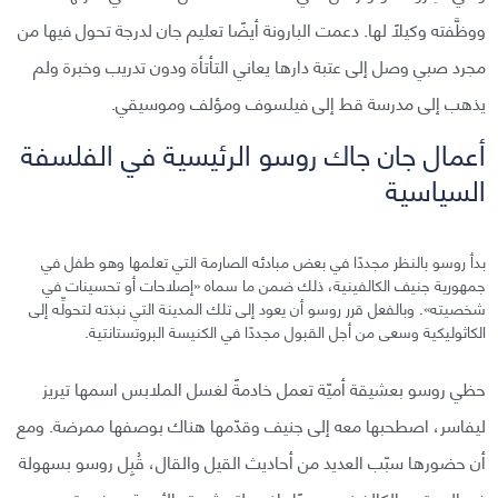
ووظَّفته وكيلًا لها. دعمت البارونة أيضًا تعليم جان لدرجة تحول فيها من
مجرد صبي وصل إلى عتبة دارها يعاني التأتأة ودون تدريب وخبرة ولم
يذهب إلى مدرسة قط إلى فيلسوف ومؤلف وموسيقي.
أعمال جان جاك روسو الرئيسية في الفلسفة
السياسية
بدأ روسو بالنظر مجددًا في بعض مبادئه الصارمة التي تعلمها وهو طفل في
جمهورية جنيف الكالفينية، ذلك ضمن ما سماه «إصلاحات أو تحسينات في
شخصيته». وبالفعل قرر روسو أن يعود إلى تلك المدينة التي نبذته لتحولِّه إلى
الكاثوليكية وسعى من أجل القبول مجددًا في الكنيسة البروتستانتية.
حظي روسو بعشيقة أميّة تعمل خادمةً لغسل الملابس اسمها تيريز
ليفاسر، اصطحبها معه إلى جنيف وقدّمها هناك بوصفها ممرضة. ومع
أن حضورها سبّب العديد من أحاديث القيل والقال، قُبِل روسو بسهولة
في المجتمع الكالفيني مجددًا، إذ جعلته شهرته الأدبية موضع ترحيب