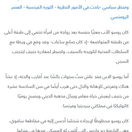
كان روسو الأب معتزًا بنفسه بعد زواجه من امرأة تنتمي إلى طبقة أعلى
من طبقته المتواضعة -إذ كان صانع ساعات- وقد وقع في ورطة مع
السلطات المدنية لتلويحه بالسيف، واضطر لمغادرة جنيف ليتجنب
السجن.
أما روسو الابن فقد عاش ستّ سنوات بائسًا عند أقارب والدته، إذ نشأ
هناك وتعرض للإهانة والذل حتى هرب أيضًا في سن السادسة عشرة
من جنيف ليعيش حياة مغامر ويبدّل مذهبه الديني ويصبح روميًا
كاثوليكيًا في مملكتي سردينيا وفرنسا.
كان روسو محظوظًا لإيجاده شخصًا أحسن إليه في مقاطعة سافوي،
وهي البارونة دو وارنس التي أمّنت له المسكن عندها في منزلها