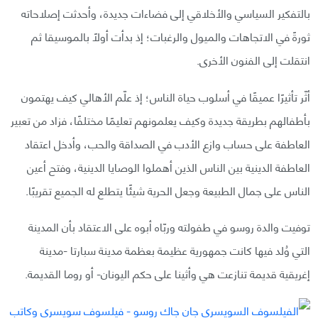
بالتفكير السياسي والأخلاقي إلى فضاءات جديدة، وأحدثت إصلاحاته
ثورةً في الاتجاهات والميول والرغبات؛ إذ بدأت أولاً بالموسيقا ثم
انتقلت إلى الفنون الأخرى.
أثّر تأثيرًا عميقًا في أسلوب حياة الناس؛ إذ علّم الأهالي كيف يهتمون
بأطفالهم بطريقة جديدة وكيف يعلمونهم تعليمًا مختلفًا، فزاد من تعبير
العاطفة على حساب وازع الأدب في الصداقة والحب، وأدخل اعتقاد
العاطفة الدينية بين الناس الذين أهملوا الوصايا الدينية، وفتح أعين
الناس على جمال الطبيعة وجعل الحرية شيئًا يتطلع له الجميع تقريبًا.
توفيت والدة روسو في طفولته وربّاه أبوه على الاعتقاد بأن المدينة
التي وُلد فيها كانت جمهورية عظيمة بعظمة مدينة سبارتا -مدينة
إغريقية قديمة تنازعت هي وأثينا على حكم اليونان- أو روما القديمة.