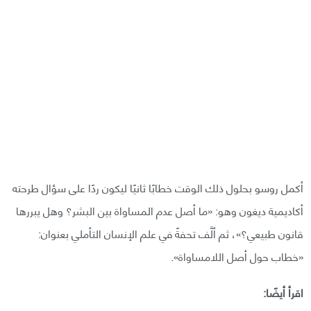
أكمل روسو بحلول ذلك الوقت خطابًا ثانيًا ليكون ردًا على سؤال طرحته
أكاديمية ديغون وهو: «ما أصل عدم المساواة بين البشر؟ وهل يبررها
قانون طبيعي؟»، ثم ألَّف تحفةً في علم الإنسان التأملي بعنوان:
«خطاب حول أصل اللامساواة».
اقرأ أيضًا: