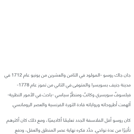
جان جاك روسو -المولود في الثامن والعشرين من يونيو عام 1712 في
مدينة جنيف بسويسرا والمتوفى في الثاني من تموز عام 1778-
فيلسوفٌ سويسري وكاتبٌ ومنظّرٌ سياسي -باحث في الأمور النظرية-
ألهمت أطروحاته ورواياته قادة الثورة الفرنسية والعصر الرومانسي.
كان روسو أقل الفلاسفة الجدد تعليمًا أكاديميًا، ومع ذلك كان أكثرهم
تأثيرًا من عدة نواحي. حدَّد فكره نهاية عصر المنطق والعقل، ودفع