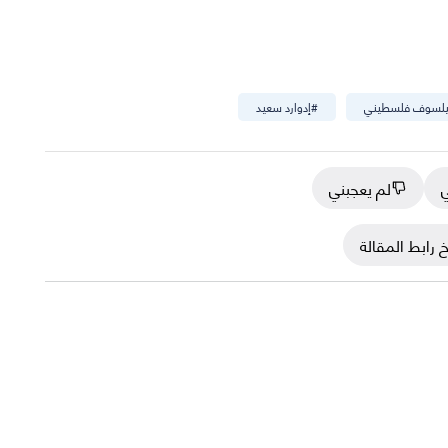
لسوف فلسطيني
#
إدوارد سعيد
ي
لم يعجبني
 رابط المقالة