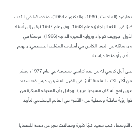
ثم التحق بجامعة برينستون (البكالوريوس 1957) وجامعة هارفرد (الماجستير 1960، والدكتوراه 1964)، متخصصًا في الأدب
الإنجليزي. ثم عمل في كلية جامعة كولومبيا باعتباره محاضرًا في اللغة الإنجليزية عام 1963، وفي عام 1967 ترقى إلى أستاذ
مساعد في اللغة الإنجليزية والأدب المقارن. وكان كتابه الأول، جوزيف كونراد ورواية السيرة الذاتية (1966)، توسعًا في
ة ورسائله عن التوتر الكامن في أسلوب المؤلف القصصي: ويهتم
ل أدبي أو منحة دراسية.
ترقى سعيد إلى أستاذ جامعي رسميًا عام 1969، وحصل على أول كرسي له من عدة كراسي ممنوحة في عام 1977، ونشر
احدًا من أكثر الكتب العلمية تأثيرًا في القرن العشرين، درس فيه سعيد
عربي (مع أنه كان مسيحيًا عربيًا)، وجادل بأن المعرفة المبكرة من
رؤيةً خاطئةً ونمطيةً عن «الآخر» في العالم الإسلامي لتأييد
ق الأوسط، كتب سعيد كتبًا كثيرةً ومقالات تعبر عن دعمه للقضايا