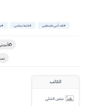
#
ناقد أدبي فلسطيني
#
ناشط سياسي
#
في
أعجبن
نسخ
الكاتب
نيفين الشلي