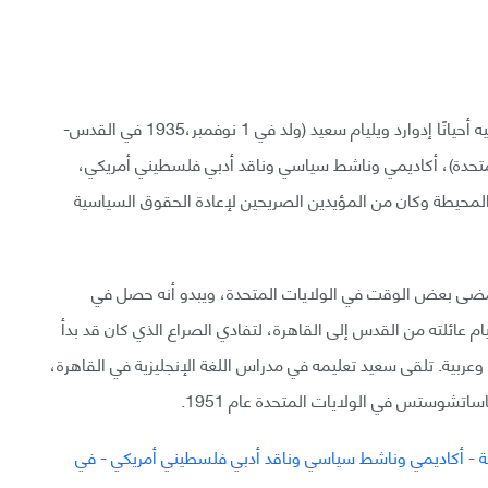
إدوارد سعيد واسمه الكامل: إدوارد وديع سعيد، يطلق عليه أحيانًا إدوارد ويليام سعيد (ولد في 1 نوفمبر،1935 في القدس-
ويورك، الولايات المتحدة)، أكاديمي وناشط سياسي وناقد أدبي فلسطيني أمريكي،
لمحيطة وكان من المؤيدين الصريحين لإعادة الحقوق السياسية
ي أمضى بعض الوقت في الولايات المتحدة، ويبدو أنه حصل في
لجنسية الأمريكية. في عام 1947 نقل ويليام عائلته من القدس إلى القاهرة، لتفادي الصراع الذي كان قد بدأ
ربية. تلقى سعيد تعليمه في مدراس اللغة الإنجليزية في القاهرة،
تشوستس في الولايات المتحدة عام 1951.