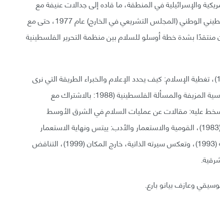
ريكية والإسرائيلية في المنطقة، ما قاده إلى جدالات عنيفة مع
مؤيدي هذين البلدين. وانتُخب عضوًا في المجلس الفلسطيني الوطني (المجلس التشريعي في الخارج) عام 1977، حتى مع
 منتقدًا بشدة خطة أوسلو للسلام بين منظمة التحرير الفلسطينية
كتبه عن الشرق الأوسط تتضمن: مسألة فلسطين (1979)، تغطية الإسلام: كيف يحدد الإعلام والخبراء الطريقة التي نرى
فيها العالم (1981)، إلقاء اللوم على الضحايا: المنح الدراسية المزيفة والمسألة الفلسطينية (1988: بالاشتراك مع
ياسة التجريد (1994)، السلام والسخط عليه: مقالات عن عمليات السلام في الشرق الأوسط
(1995). ومن كتبه البارزة الأخرى: العالم والنص والناقد (1983)، القومية والاستعمار والأدب: ييتس ونهاية الاستعمار
(1988)، متتاليات موسيقية (1991)، الثقافة والإمبريالية (1993)، وتعكس سيرته الذاتية، خارج المكان (1999)، التناقض
رقية.
وسيقي وعازف بيانو بارع.