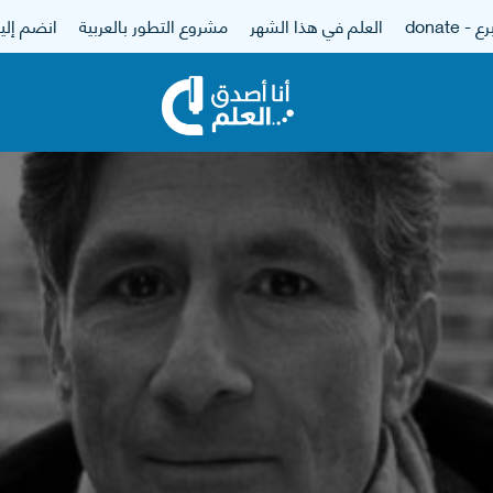
 - donate
العلم في هذا الشهر
مشروع التطور بالعربية
انضم إلين