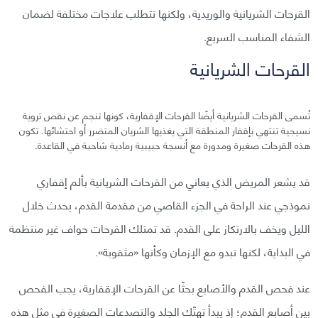
القرحات الشريانية والوريدية، ولكنها تتطلب علاجات مختلفة لضمان
الشفاء المناسب السريع.
القرحات الشريانية
تُسمى القرحات الشريانية أيضًا القرحات الإقفارية، كونها تنجم عن نقص تروية
نسيجية تنتهي بإقفار المنطقة التي يغذيها الشريان المتضرر أو احتشائها. تكون
هذه القرحات صغيرة ومدورة مع أنسجة حبيبية رمادية شاحبة في القاعدة.
قد يشعر المريض الذي يعاني من القرحات الشريانية بألم إقفاري
نموذجي عند الراحة في الجزء القاصي من مقدمة القدم، يحدث خلال
الليل ويخف بالارتكاز على القدم. قد تمتلك القرحات حواف غير منتظمة
في البداية، لكنها تبدو مع الإزمان وكأنها «مثقوبة».
عند فحص القدم والأصابع بحثًا عن القرحات الإقفارية، يجب الفحص
بين أصابع القدم؛ إذ يبدأ تهتّك الجلد والتصدعات الصغيرة في مثل هذه