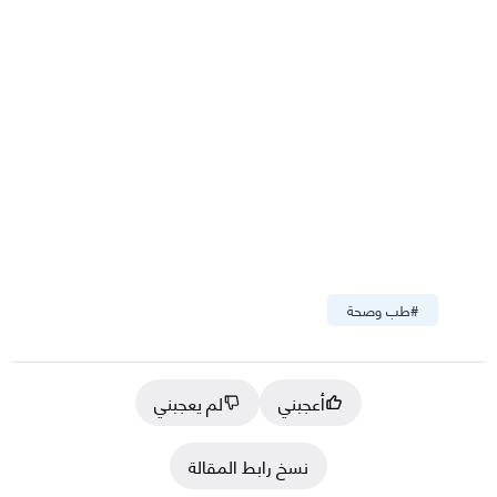
#
طب وصحة
أعجبني
لم يعجبني
نسخ رابط المقالة