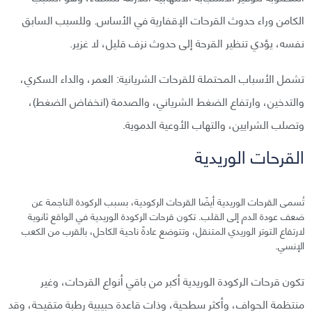
الكامن وراء حدوث القرحات الإقفارية في الأساس. وللسبب السابق
نفسه، يؤدي تنظير القرحة إلى حدوث نزف قليل، لا غزير.
تشمل الأسباب المحتملة للقرحات الشريانية: العمر، والداء السكري،
والتدخين، وارتفاع الضغط الشرياني، والصدمة (انخفاض الضغط)،
وتصلب الشرايين، والتهاب الأوعية الدموية.
القرحات الوريدية
تُسمى القرحات الوريدية أيضًا القرحات الركودية، بسبب الركودة الناجمة عن
ضعف عودة الدم إلى القلب. تكون قرحات الركودة الوريدية في الواقع ثانوية
لارتفاع التوتر الوريدي المتنقل، وتتوضع عادةً ناحية الكاحل، بالقرب من الكعب
الإنسي.
تكون قرحات الركودة الوريدية أكبر من باقي أنواع القرحات، وغير
منتظمة الحواف، وأكثر سطحية، وذات قاعدة حبيبية رطبة متقيحة، وقد