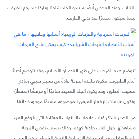
الثنيات. وعند الفحص أيضًا سيبدو الجلد شاحبًا وباردًا عند رفع الطرف،
بينما سيكون محمرًا عند تدلي الطرف.
تتوضع هذه القرحات على ظهر القدم أو الأصابع، وقد تتوضع أحيانًا
أمام الظنبوب. تتكون قاعدة القرحة عادةً من نسيج حبيبي رمادي
ضعيف التطور، وقد يكون الجلد المحيط شاحبًا أو مرقشًا (منقطًا)،
وتكون علامات الإقفار المزمن الموصوفة مسبقًا موجودة دائمًا.
من الجدير بالذكر غياب علامات الالتهاب المعتادة التي يتوقع المرء
مشاهدتها حول آفات جلدية كهذه، وذلك بسبب نقص التروية
المطلوبة لتوفير الاستجابة الالتهابية اللازمة للشفاء، وهو السبب