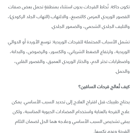
تكون حاكة. تُحاط القرحات بدون استثناء بمنطقةٍ تحمل بعض صفات
القصور الوريدي المزمن كالتصبغ، والالتهاب (التهاب الجلد الركودي)،
والتليف الجلدي الشحمي، والضمور الجلدي.
تشمل الأسباب المحتملة للقرحات الوريدية: توسع الأوردة أو الدوالي
الوريدية، وارتفاع الضغط الشرياني، والكسور، والرضوض، والبدانة،
واضطرابات تخثر الدم، والخثار الوريدي العميق، والقصور القلبي،
والحمل.
كيف تُعالج قرحات الساقين؟
يحتاج طبيبك قبل اقتراح العلاج إلى تحديد السبب الأساسي. يمكن
علاج القرحة بالعناية واستخدام المضادات الحيوية المناسبة، ولكن
يبقى تشخيص السبب الأساسي وعلاجه هما الحل لضمان التئام
القرحة وعدم نكسها.