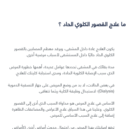
ما علاج القصور الكلوي الحاد ؟
يكون العلاج عادة داخل المشفى، ويرقد معظم المصابين بالقصور
الكلوي الحاد حاليًا داخل المستشفى لأسباب مرضية أخرى.
مدة بقائك في المشفى تحددها عوامل عديدة، أهمها خطورة المرض
الذي سبب الإصابة الكلوية الحادة، ومدى استجابة كليتك للعلاج.
في بعض الحالات، لا بد من وضع المريض على جهاز التصفية الدموية
(Dialysis)؛ لاستبدال وظيفة الكلية ريثما تتعافى.
الأساس في علاج المرض هو مداواة السبب الذي أدى إلى القصور
الكلوي. وعلينا في هذا السياق علاج الأعراض والمضاعفات الظاهرة
إضافة إلى علاج السبب الأساسي للمرض.
ترفع إصابتك بهذا المرض من احتمال حدوث أمراض أخرى (كأمراض