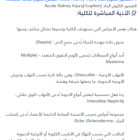
القصور الكلوي الحاد Acute Kidney Injury[/caption]
2) الأذية المباشرة للكلية:
هناك بعض الأمراض التي تستهدف الكلية وتدمرها بشكل مباشر، ومنها:
عدوى حادة مهددة للحياة تُدعى خمج الدم - (Sepsis).
أحد أنواع السرطانات يُسمى (الورم النقوي المتعدد - (Multiple
Myeloma.
(التهاب الأوعية - Vasculitis)؛ وهي حالة نادرة تسبب التهاب وتخرش
الأوعية الدموية، ما يجعلها ضيقة وهشة.
ردة فعل تحسسية لبعض أنواع الأدوية تُدعى (التهاب كلوي خلالي -
(Interstitial Nephriti.
مجموعة أمراض تصيب الأنسجة الضامة الداعمة للأعضاء تُدعى (تصلب
الجلد -Scler (Scleroderma.
الحالات التي تسبب التهابًا في الأنابيب الكلوية أو الأوعية الدموية
الصغيرة في الكلية أو حتى وحدات الترشيح فيها؛ مثل (التهاب الكبييات