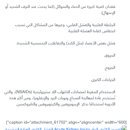
فقدان كمية كبيرة من الدماء والسوائل (كما يحدث عند النزف الشديد أو
الإسهال).
الجلطة القلبية والفشل القلبي، وغيرها من المشاكل التي تسبب
انخفاض كفاءة العضلة القلبية.
فشل بعض الأعضاء (مثل الكبد) والتفاعلات التحسسية الشديدة.
الحروق.
الجروح.
الجراحات الكبرى.
الاستخدام المفرط لمضادات الالتهاب اللا ستيروئيدية (NSAIDs)، والتي
تُستخدم عادة لمعالجة الصداع ونوبات البرد والإنفلونزا، ومن أكثر هذه
الأدوية استخدامًا نذكر: الإيبوبروفين والكيتوبروفين والنابروكسين.
[caption id="attachment_61702" align="aligncenter" width="600"]