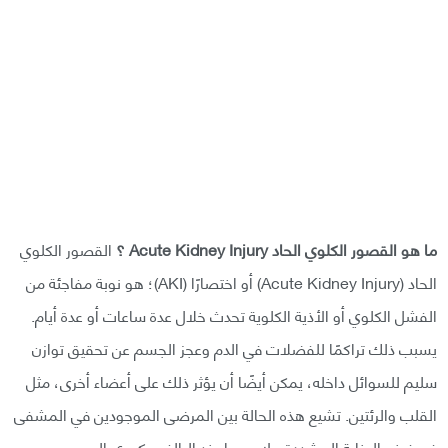
ما هو القصور الكلوي الحاد Acute Kidney Injury ؟
القصور الكلوي
الحاد (Acute Kidney Injury) أو اختصارًا (AKI)؛ هو نوبة مفاجئة من
الفشل الكلوي أو الأذية الكلوية تحدث خلال عدة ساعات أو عدة أيام.
يسبب ذلك تراكمًا للفضلات في الدم وعجز الجسم عن تحقيق توازن
سليم للسوائل داخله، يمكن أيضًا أن يؤثر ذلك على أعضاء أخرى، مثل
القلب والرئتين. تشيع هذه الحالة بين المرضى الموجودين في المشفى
في غرف العناية المشددة ، لا سيما عند البالغين كبيري السن.