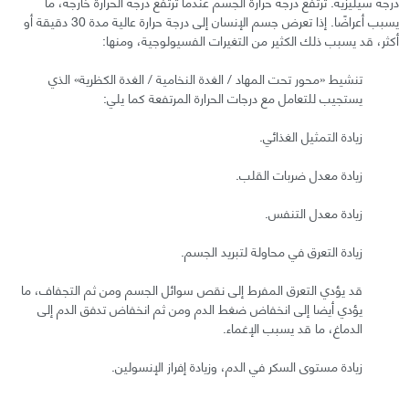
درجة سيليزية. ترتفع درجة حرارة الجسم عندما ترتفع درجة الحرارة خارجه، ما
يسبب أعراضًا. إذا تعرض جسم الإنسان إلى درجة حرارة عالية مدة 30 دقيقة أو
أكثر، قد يسبب ذلك الكثير من التغيرات الفسيولوجية، ومنها:
تنشيط «محور تحت المهاد / الغدة النخامية / الغدة الكظرية» الذي
يستجيب للتعامل مع درجات الحرارة المرتفعة كما يلي:
زيادة التمثيل الغذائي.
زيادة معدل ضربات القلب.
زيادة معدل التنفس.
زيادة التعرق في محاولة لتبريد الجسم.
قد يؤدي التعرق المفرط إلى نقص سوائل الجسم ومن ثم التجفاف، ما
يؤدي أيضا إلى انخفاض ضغط الدم ومن ثم انخفاض تدفق الدم إلى
الدماغ، ما قد يسبب الإغماء.
زيادة مستوى السكر في الدم، وزيادة إفراز الإنسولين.