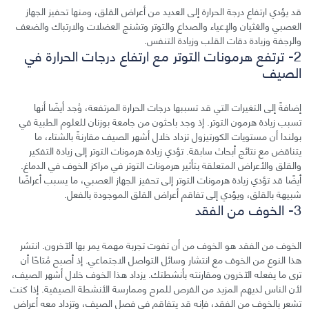
قد يؤدي ارتفاع درجة الحرارة إلى العديد من أعراض القلق، ومنها تحفيز الجهاز
العصبي والغثيان والإعياء والصداع والتوتر وتشنج العضلات والارتباك والضعف
والرجفة وزيادة دقات القلب وزيادة التنفس.
2- ترتفع هرمونات التوتر مع ارتفاع درجات الحرارة في
الصيف
إضافةً إلى التغيرات التي قد تسببها درجات الحرارة المرتفعة، وُجد أيضًا أنها
تسبب زيادة هرمون التوتر. إذ وجد باحثون من جامعة بوزنان للعلوم الطبية في
بولندا أن مستويات الكورتيزول تزداد خلال أشهر الصيف مقارنةً بالشتاء، ما
يتناقض مع نتائج أبحاث سابقة. تؤدي زيادة هرمونات التوتر إلى زيادة التفكير
والقلق والأعراض المتعلقة بتأثير هرمونات التوتر في مراكز الخوف في الدماغ.
أيضًا قد تؤدي زيادة هرمونات التوتر إلى تحفيز الجهاز العصبي، ما يسبب أعراضًا
شبيهة بالقلق، ويؤدي إلى تفاقم أعراض القلق الموجودة بالفعل.
3- الخوف من الفقد
الخوف من الفقد هو الخوف من أن تفوت تجربة مهمة يمر بها الآخرون. انتشر
هذا النوع من الخوف مع انتشار وسائل التواصل الاجتماعي. إذ أصبح مُتاحًا أن
ترى ما يفعله الآخرون ومقارنته بأنشطتك. يزداد هذا الخوف خلال أشهر الصيف،
لأن الناس لديهم المزيد من الفرص للمرح وممارسة الأنشطة الصيفية. إذا كنت
تشعر بالخوف من الفقد، فإنه قد يتفاقم في فصل الصيف، وتزداد معه أعراض