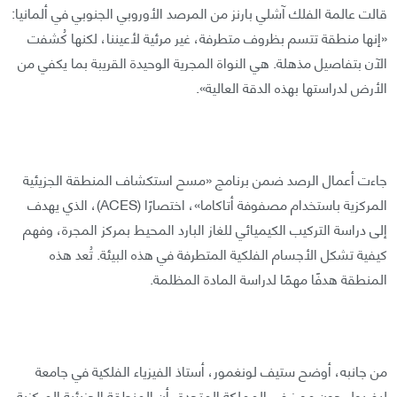
قالت عالمة الفلك آشلي بارنز من المرصد الأوروبي الجنوبي في ألمانيا:
«إنها منطقة تتسم بظروف متطرفة، غير مرئية لأعيننا، لكنها كُشفت
الآن بتفاصيل مذهلة. هي النواة المجرية الوحيدة القريبة بما يكفي من
الأرض لدراستها بهذه الدقة العالية».
جاءت أعمال الرصد ضمن برنامج «مسح استكشاف المنطقة الجزيئية
المركزية باستخدام مصفوفة أتاكاما»، اختصارًا (ACES)، الذي يهدف
إلى دراسة التركيب الكيميائي للغاز البارد المحيط بمركز المجرة، وفهم
كيفية تشكل الأجسام الفلكية المتطرفة في هذه البيئة. تُعد هذه
المنطقة هدفًا مهمًا لدراسة المادة المظلمة.
من جانبه، أوضح ستيف لونغمور، أستاذ الفيزياء الفلكية في جامعة
ليفربول جون مورز في المملكة المتحدة، أن المنطقة الجزيئية المركزية