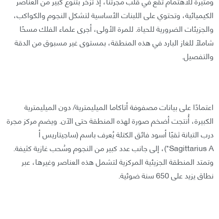
ومثيرةً للاهتمام تقع في قلب مجرتنا، إذ تزخر بتنوع كبير من العناصر
الكيميائية، وتحتوي على اللبنات الأساسية لتشكل النجوم والكواكب،
والجزيئات الضرورية للحياة. للمرة الأولى، أجرى علماء الفلك مسحًا
شاملًا للغاز البارد في هذه المنطقة، بمستوى غير مسبوق من الدقة
والتفصيل.
اعتمادًا على بيانات مصفوفة أتاكاما الميليمترية/ دون الميليمترية
الكبيرة، أُنتجت أضخم صورة لهذه المنطقة حتى الآن. ويضم مركز مجرة
درب التبانة ثقبًا أسود فائق الكتلة يُعرف باسم (ساجيتاريس أ
Sagittarius A*)، إلى جانب عدد كبير من النجوم وسُحب غازية كثيفة.
وتمتد المنطقة الجزيئية المركزية لتشمل هذه العناصر وغيرها، عبر
نطاق يزيد على 650 سنة ضوئية.