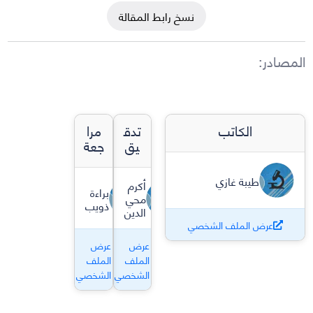
نسخ رابط المقالة
المصادر
:
الكاتب
تدق
مرا
يق
جعة
طيبة غازي
أكرم
براءة
محي
ذويب
الدين
عرض الملف الشخصي
عرض
عرض
الملف
الملف
الشخصي
الشخصي