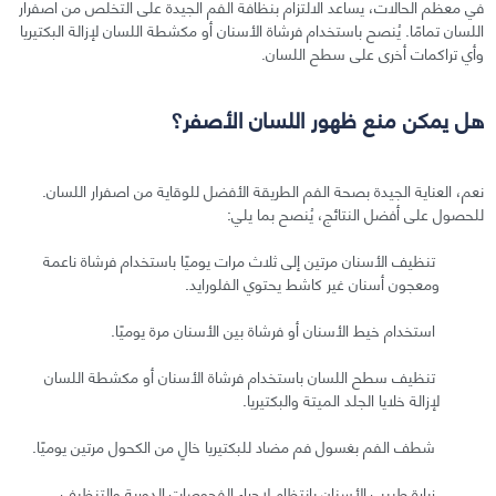
في معظم الحالات، يساعد الالتزام بنظافة الفم الجيدة على التخلص من اصفرار
اللسان تمامًا. يُنصح باستخدام فرشاة الأسنان أو مكشطة اللسان لإزالة البكتيريا
وأي تراكمات أخرى على سطح اللسان.
هل يمكن منع ظهور اللسان الأصفر؟
نعم، العناية الجيدة بصحة الفم الطريقة الأفضل للوقاية من اصفرار اللسان.
للحصول على أفضل النتائج، يُنصح بما يلي:
تنظيف الأسنان مرتين إلى ثلاث مرات يوميًا باستخدام فرشاة ناعمة
ومعجون أسنان غير كاشط يحتوي الفلورايد.
استخدام خيط الأسنان أو فرشاة بين الأسنان مرة يوميًا.
تنظيف سطح اللسان باستخدام فرشاة الأسنان أو مكشطة اللسان
لإزالة خلايا الجلد الميتة والبكتيريا.
شطف الفم بغسول فم مضاد للبكتيريا خالٍ من الكحول مرتين يوميًا.
زيارة طبيب الأسنان بانتظام لإجراء الفحوصات الدورية والتنظيف