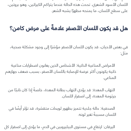
اللسان الأسود الشعري. تحدث هذه الحالة عندما يتراكم الكيراتين، وهو بروتين،
على سطح اللسان، ما يمنحه مظهرًا يشبه الشعر.
هل قد يكون اللسان الأصفر علامةً على مرض كامن؟
في بعض الأحيان، قد يكون اللسان الأصفر مؤشرًا إلى وجود مشكلة صحية،
مثل:
الأمراض المناعية الذاتية: الأشخاص الذين يعانون اضطرابات مناعية
ذاتية يكونون أكثر عرضة للإصابة باللسان الأصفر، بسبب ضعف جهازهم
المناعي.
التهاب المعدة: قد يؤدي التهاب بطانة المعدة، خاصةً إذا كان ناتجًا من
جرثومة المعدة، إلى اصفرار اللسان.
الصدفية: حالة جلدية تتميز بظهور لويحات متقشرة، قد تؤثر أيضًا في
اللسان مسببةً تغير لونه.
اليرقان: ارتفاع في مستوى البيليروبين في الدم، ما يؤدي إلى اصفرار كل