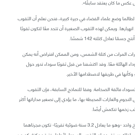
عكس ما كان يعتقد سابقًا».
لطالما وضع علماء الفضاء في حيرة كبيرة، فنحن نعلم أن الثقوب
نهيارها. ويمكن لهذه الثقوب الصغيرة أن تتحد معًا لتكون ثقوبًا
ًا تعادل كتلته 142 شمسًا.
ليارات المرات من كتلة الشمس، ومن الممكن افتراض أنه يمكن
ء الهائلة معًا. وقد اكتشفنا من قبل ثقوبًا سوداء تدور حول
 وكأنها في طريقها لاصطدامها الأخير.
سوداء فائقة الضخامة. وفقا للنماذج السابقة، فإن الثقوب
لنجوم والغازات المحيطة بها، ما يؤدي إلى تصغير مداراتها أكثر
لب زخمها تنكمش أيضًا.
وبحلول الوقت الذي تكون فيه المسافة بينهما نحو فرسخ واحد -وهو ما يعادل 3.2 سنة ضوئية تقريبًا- تكون مجرتاهما
ن، لذلك يستقر دوران الثقوب السوداء لأطول فترة ممكنة. كم من