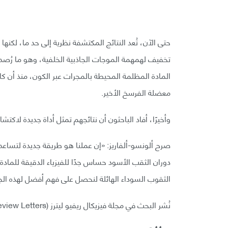
حتى الآن، تُعد النتائج المكتشفة نظرية إلى حد ما، لكنه
تخفيف لهمهمة الموجات الجاذبية الخلفية، وهو ما رُصد
المادة المظلمة المحيطة بالمجرات عبر الكون، منذ أن كا
معضلة الفرسخ الأخير.
وأخيرًا، أفاد الباحثون أن نتائجهم تمثل أداة جديدة لاكت
صرح ألونسو-ألفاريز: «إن عملنا هو طريقة جديدة لتساعدن
دوران الثقب الأسود حساس جدًا للفيزياء الدقيقة للماد
الثقوب السوداء الهائلة لنحصل على فهم أفضل لهذه الج
نُشر البحث في مجلة فيزيكال ريفيو ليترز (Physical Review Letters).