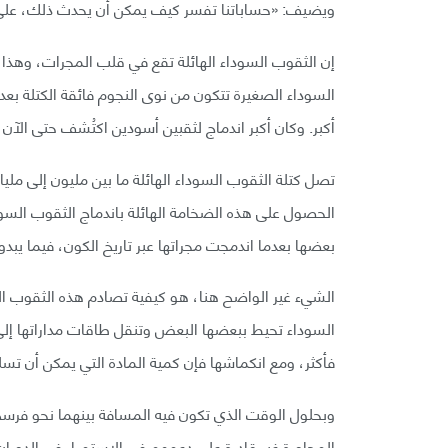
ويضيف: «حساباتنا تفسر كيف يمكن أن يحدث ذلك، على 
إن الثقوب السوداء الهائلة تقع في قلب المجرات، وهذا 
السوداء الصغيرة تتكون من نوى النجوم فائقة الكتلة بعد ا
أكبر. وكان أكبر اندماج لثقبين أسودين اكتُشف حتى الآن أنتج جسم
تصل كتلة الثقوب السوداء الهائلة ما بين مليون إلى م
الحصول على هذه الضخامة الهائلة باندماج الثقوب السودا
بعضها بعدما اندمجت مجراتها عبر تاريخ الكون، فيما يبدو
الشيء غير الواضح هنا، هو كيفية تصادم هذه الثقوب ال
السوداء تحيط ببعضها البعض وتنقل طاقات مداراتها إلى ا
فأكثر، ومع انكماشها فإن كمية المادة التي يمكن أن تس
المجاورة غير قادرة على دعمهم في الاستمرار في الدورا