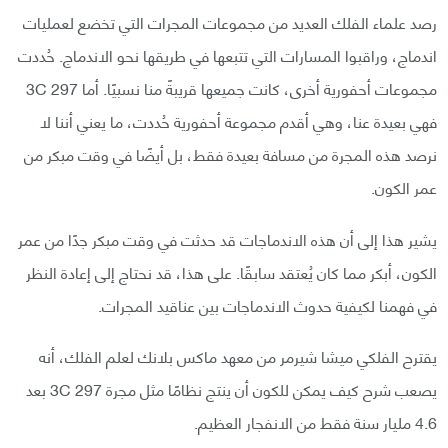
رصد علماء الفلك العديد من مجموعات المجرات التي تخضع لعمليات
اندماج، وراقبوا المسارات التي تتبعها في طريقها نحو الاندماج. حُددت
مجموعات أحفورية أخرى، كانت جميعها قريبةً منا نسبيًا. أما 3C 297
فهي بعيدة عنا، وهي أقدم مجموعة أحفورية حُددت، ما يعني أننا لا
نرصد هذه المجرة من مسافة بعيدة فقط، بل أيضًا في وقت مبكر من
عمر الكون.
يشير هذا إلى أن هذه الاندماجات قد حدثت في وقت مبكر جدًا من عمر
الكون، أبكر مما كان يُعتقد سابقًا. على هذا، قد نحتاج إلى إعادة النظر
في فهمنا لكيفية حدوث الاندماجات بين عناقيد المجرات.
يقترح الفلكي ميشا شيرمر من معهد ماكس بلانك لعلم الفلك، أنه
يصعب شرح كيف يمكن للكون أن ينتج نظامًا مثل مجرة 3C 297 بعد
4.6 مليار سنة فقط من الانفجار العظيم.