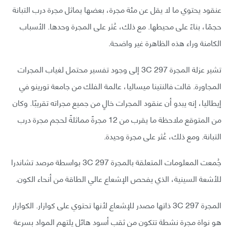
عنقود يحتوي ما لا يقل عن مئة مجرة، بعضها يماثل مجرة درب التبانة
حجمًا، بناءً على محيطها. مع ذلك، عُثر على المجرة وحدها. الأسباب
الكامنة وراء هذه الظاهرة غير واضحة.
تشير عزلة المجرة 3C 297 إلى وجود تفسير محتمل لغياب المجرات
المجاورة. قالت فالنتينا ميساليا، عالمة الفلك من جامعة تورينو في
إيطاليا، إنه يبدو أن عنقود المجرات خالٍ من جميع مجراته تقريبًا. وكان
من المتوقع ملاحظة ما يقرب من 12 مجرةً مماثلةً لحجم مجرة درب
التبانة. ومع ذلك، عُثر على مجرة وحيدة.
جُمعت المعلومات المتعلقة بالمجرة 3C 297 بواسطة مرصد تشاندرا
للأشعة السينية، الذي يفحص الإشعاع عالي الطاقة من أنحاء الكون.
المجرة 3C 297 ذاتها مصدر للإشعاع لأنها تحتوي على كوازار. الكوازار
هو نواة مجرة نشطة تتكون من ثقب أسود هائل يلتهم المواد بسرعة