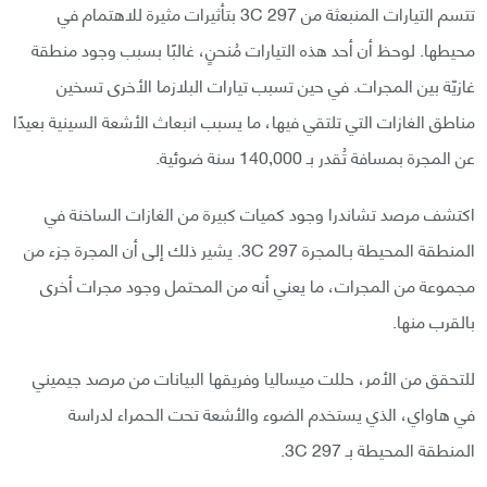
تتسم التيارات المنبعثة من 3C 297 بتأثيرات مثيرة للاهتمام في
محيطها. لوحظ أن أحد هذه التيارات مُنحنٍ، غالبًا بسبب وجود منطقة
غازيّة بين المجرات. في حين تسبب تيارات البلازما الأخرى تسخين
مناطق الغازات التي تلتقي فيها، ما يسبب انبعاث الأشعة السينية بعيدًا
عن المجرة بمسافة تُقدر بـ 140,000 سنة ضوئية.
اكتشف مرصد تشاندرا وجود كميات كبيرة من الغازات الساخنة في
المنطقة المحيطة بـالمجرة 3C 297. يشير ذلك إلى أن المجرة جزء من
مجموعة من المجرات، ما يعني أنه من المحتمل وجود مجرات أخرى
بالقرب منها.
للتحقق من الأمر، حللت ميساليا وفريقها البيانات من مرصد جيميني
في هاواي، الذي يستخدم الضوء والأشعة تحت الحمراء لدراسة
المنطقة المحيطة بـ 3C 297.