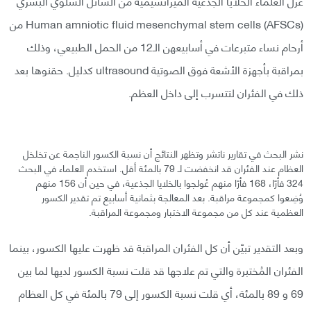
عزل العلماء الخلايا الجذعية الميزانشيمية من السائل السلوي البشري
Human amniotic fluid mesenchymal stem cells (AFSCs) من
أرحام نساء متبرعات في أسابيعهن الـ12 من الحمل الطبيعي، وذلك
بمراقبة بأجهزة الأشعة فوق الصوتية ultrasound كدليل. حقنوها بعد
ذلك في الفئران لتتسرب إلى داخل العظم.
نشر البحث في تقارير ناتشر وتظهر النتائج أن نسبة الكسور الناجمة عن تخلخل
العظام عند الفئران قد انخفضت لـ 79 بالمئة أقل. استخدم العلماء في البحث
324 فأرًا، 168 فأرًا منهم عُولجوا بالخلايا الجذعية، في حين أن 156 منهم
وُضِعوا كمجموعة مراقبة. بعد المعالجة بثمانية أسابيع تم تقدير الكسور
العظمية عند كل من مجموعة الاختبار ومجموعة المراقبة.
وبعد التقدير تبيّن أن كل الفئران المراقبة قد ظهرت عليها الكسور، بينما
الفئران المُختبرة والتي تم علاجها قد قلت نسبة الكسور لديها لما بين
69 و 89 بالمئة، أي قلت نسبة الكسور إلى 79 بالمئة في كل العظام