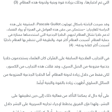
التي تم اختبارها، وذلك بزيادة قوة وبنية ولدونة هذه العظام. (3)
وقد صرحت الباحثة باسكال غويلوت Pascale Guillot، المشرفة على هذه
الدراسة للغارديان: «سنتمكن من حقن هذه العوامل في العجزة أو رواد الفضاء،
لدعم خلايا تشكل العظام لديهم، الخلايا الجذعية التي استخدمناها ممتازة في
حماية العظام. أصبحت العظام أكثر قوة، والطريقة التي تنتظم بها العظام داخليًا
أصبحت أكثر كفاءة ودقة». (4)
في التجارب العلاجية السابقة على الفئران كان العلماء يستخدمون خلايا
جذعية منزوعة من الحبل السري، وقد قللت هذه التجارب من الكسور،
لكن فقط من خلال زيادة لدونة العظام. أما الخلايا الجذعية المنزوعة من
السائل السلوي أظهرت زيادة بالقوة والبنية أيضًا.
على أية حال لا يمكننا التأكد من فعالية ذلك إلى حين تطبيقها على
البشر، ولهذا فإن الفريق يخطط لإجراء تجاربه السريرية على البشر خلال
العامين القادمين، الشيء الذي يعطي أملًا كبيرًا لمرضى هشاشة