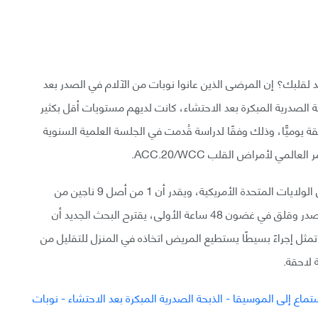
 لقلبك؟ إن المرضى الذين عانوا نوبات من الآلام في الصدر بعد
ة الصدرية المبكرة بعد الاحتشاء، كانت لديهم مستويات أقل بكثير
ق والألم إذا استمعوا إلى الموسيقا مدة 30 دقيقة يوميًّا، وذلك وفقًا لدراسة قُدمت في الجلسة العلمية السنوية
مي لأمراض القلب ACC.20/WCC.
ينجو تقريبًا 700 ألف شخص من النوبة القلبية سنويًّا في الولايات المتحدة الأمريكية، ويقدر أن 1 من أصل 9 ناجين من
النوبات القلبية تقريبًا يعانون نوبات لاحقة من ألم في الصدر وقلق في غضون 48 ساعة الأولى، يقترح البحث الجديد أن
تمثل إجراءً بسيطًا يستطيع المريض اتخاذه في المنزل للتقليل من
لاحقة.