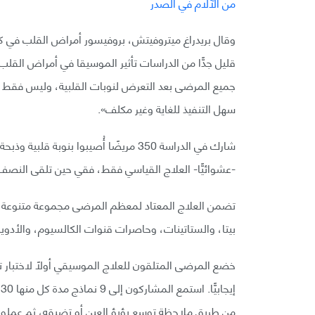
وقال بريدراغ ميتروفيتش، بروفيسور أمراض القلب في كلي
قليل جدًّا من الدراسات تأثير الموسيقا في أمراض القلب. 
جميع المرضى بعد التعرض لنوبات القلبية، وليس فقط ال
سهل التنفيذ للغاية وغير مكلف».
شارك في الدراسة 350 مريضًا أُصيبوا بن
-عشوائيًّا- العلاج القياسي فقط، فقي حين تلقى النصف 
تضمن العلاج المعتاد لمعظم المرضى مجموعة متنوعة من
بيتا، والستاتينات، وحاصرات قنوات الكالسيوم، والأدوية 
خضع المرضى المتلقون للعلاج الموسيقي أولًا لاختبار
إ
من طريق ملاحظة توسع بؤبؤ العين أو تضيقه، ثم عملوا 