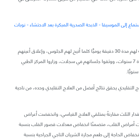
طُلب من المشاركين الاستماع إلى الموسيقا المُخصصة لهم مدة 30 دقيقة يوميًّا كلما أتيح لهم الجلوس، وإغلاق أعينهم
في أثناء الراحة، تابع المرضى يوميًّا جلسات الاستماع مدة 7 سنوات، ووثقوا جلساتهم في سجلات، وزاروا المركز الطبي
علاج التقليدي يحقق نتائج أفضل من العلاج التقليدي وحده، من ناحية
دار الثلث مقارنةً بمتلقي العلاج القياسي، وانخفضت أعراض
دلات أمراض القلب، متضمنًا انخفاض معدلات قصور القلب بنسبة
اض معدل النوبات القلبية بنسبة 23%، وانخفاض الحاجة إلى طعم مجازة الشريان التاجي الجراحية بنسبة