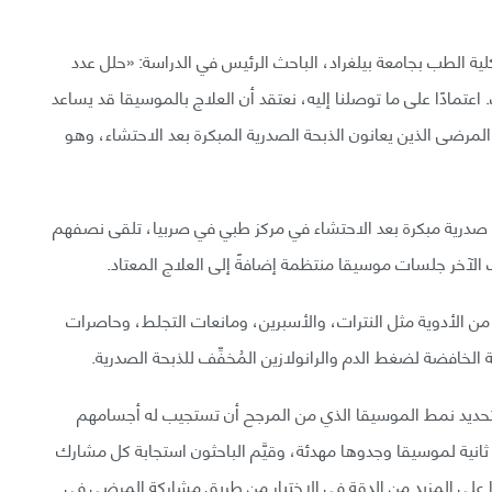
ة الطب بجامعة بيلغراد، الباحث الرئيس في الدراسة: «حلل عدد
اعتمادًا على ما توصلنا إليه، نعتقد أن العلاج بالموسيقا قد يساعد
مرضى الذين يعانون الذبحة الصدرية المبكرة بعد الاحتشاء، وهو
وبة قلبية وذبحة صدرية مبكرة بعد الاحتشاء في مركز طبي في صربيا، تلقى نصفهم
الآخر جلسات موسيقا منتظمة إضافةً إلى العلاج المعتاد.
 الأدوية مثل النترات، والأسبرين، ومانعات التجلط، وحاصرات
الخافضة لضغط الدم والرانولازين المُخفِّف للذبحة الصدرية.
 تحديد نمط الموسيقا الذي من المرجح أن تستجيب له أجسامهم
يجابيًّا. استمع المشاركون إلى 9 نماذج مدة كل منها 30 ثانية لموسيقا وجدوها مهدئة، وقيَّم الباحثون استجابة كل مشارك
على المزيد من الدقة في الاختيار من طريق مشاركة المرضى في