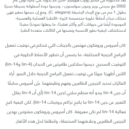
2002 مع سيدني برينر وجون سولستون-، ودرسوا دودة أسطوانة بسيطة نسبيًا
بطول 1 مم من نوع الربداء الرشيقة (C. elegans). ومع إن حجمها صغير فهي
تمتلك ديدان أنماطًا خلوية متخصصة كثيرة -كالخلايا العضلية والعصبية-
الموجودة أيضًا في حيوانات أكبر وأكثر تعقيدًا، ما يجعلها نموذجًا مفيدًا
لاستكشاف كيفية تطور الأنسجة ونضجها في الكائنات متعددة الخلايا.
كان أمبروس وروفكون مهتمين بالجينات التي تتحكم في توقيت تفعيل
البرامج الجينية المختلفة، ما يضمن أن تتطور الأنماط الخلوية في
التوقيت الصحيح. درسوا سلالتين طافرتين من الديدان (lin-4 وlin-14)
اللتين أظهرتا عيوبًا في توقيت تفعيل البرامج الجينية خلال النمو. أراد
الفائزان تحديد الجينين الطافرين وفهم وظيفتهما. بيّن أمبروس سابقًا
أن جين lin-4 يبدو أنه منظم سلبي لجين lin-14 (أي أن lin-4 يقلل
التعبير عن جين lin-14 ما يكبح تراكم بروتينات lin-14). لكن كيفية كبح
فعالية lin-14 لم تكن معروفة. كان أمبروس وروفكون مفتونين بهذين
الجينين الطافرين وعلاقتهما المحتملة، وانطلقا لحل هذه الألغاز.