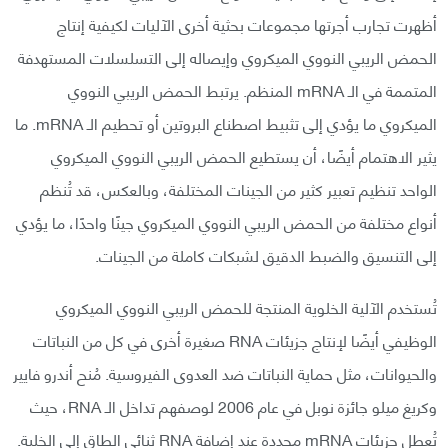
أظهرت تجارب أجرتها مجموعات بحثية أخرى الآليات لكيفية إنتاج
الحمض الريبي النووي الميكروي وإيصاله إلى التسلسلات المستهدفة
المتممة في الـ mRNA المنظم. يرتبط الحمض الريبي النووي
الميكروي ما يؤدي إلى تثبيط اصطناع البروتين أو تحطيم الـ mRNA. ما
يثير الاهتمام أيضًا، أن يستطيع الحمض الريبي النووي الميكروي
الواحد تنظيم تعبير كثير من الجينات المختلفة، وبالعكس، قد تُنظم
أنواع مختلفة من الحمض الريبي النووي الميكروي جينًا واحدًا، ما يؤدي
إلى التنسيق والضبط الدقيق لشبكات كاملة من الجينات.
تُستخدم الآلية الخلوية المنتجة للحمض الريبي النووي الميكروي
الوظيفي أيضًا لإنتاج جزيئات RNA صغيرة أخرى في كل من النباتات
والحيوانات، مثل حماية النباتات ضد العدوى الفيروسية. مُنح أندرو فايير
وكريغ ميلو جائزة نوبل في عام 2006 لوصفهم تداخل الـ RNA، حيث
تُعطل جزيئات mRNA محددة عند إضافة RNA ثنائي الطاق إلى الخلية.