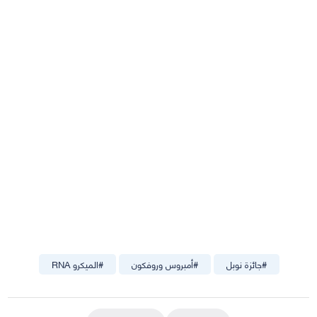
#
جائزة نوبل
#
أمبروس وروفكون
#
الميكرو RNA