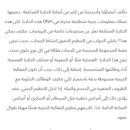
تتألف أعضاؤنا وأنسجتنا من كثير من أنماط الخلايا المختلفة، جميعها
تمتلك معلومات جينية متطابقة مخزنة في DNA هذه الخلايا. لكن هذه
الخلايا المختلفة تعبّر عن مجموعات خاصة من البروتينات. فكيف يمكن
هذا؟ يكمُن الجواب في التنظيم الدقيق لنشاط الجينات، بحيث تبقى
فقط المجموعة الصحيحة من الجينات فعّالة في كل نوع خلوي محدد.
يتيح هذا للخلايا -العضلية مثلًا أو المعوية أو مختلف الخلايا العصبية-
أداء وظائفها المتخصصة. إضافة إلى ذلك، يجب أن تكون الفعالية
الجينية مضبوطة بدقة باستمرار لكي تتكيف الوظائف الخلوية مع
الظروف المتغيرة في الجسم والبيئة. إذا اختل التنظيم الجيني، فقد
يؤدي ذلك إلى أمراض خطيرة مثل السرطان أو السكري أو أمراض
المناعة الذاتية. لذا، كان فهم تنظيم الفعالية الجينية هدفًا مهمًا طوال
عقود.