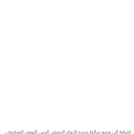
إضافة إلى وضع خرائط جديدة لأنواع الحمض الريبي النووي الميكروي،