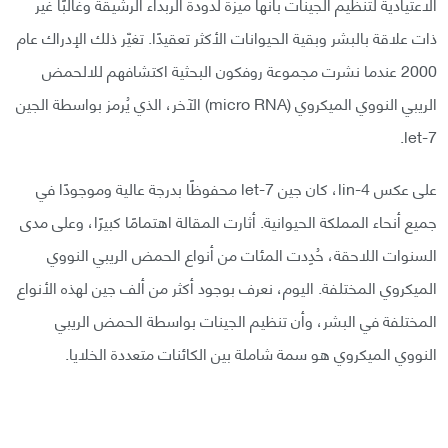
الاعتيادية لتنظيم الجينات بأنها ميزة لدودة الربداء الرشيقة وغالبًا غير
ذات علاقة بالبشر وبقية الحيوانات الأكثر تعقيدًا. تغيّر ذلك الإدراك عام
2000 عندما نشرت مجموعة روفكون البحثية اكتشافهم للالحمض
الريبي النووي الميكروي (micro RNA) الآخر، الذي يُرمز بواسطة الجين
let-7.
على عكس lin-4، كان جين let-7 محفوظًا بدرجة عالية وموجودًا في
جميع أنحاء المملكة الحيوانية. أثارت المقالة اهتمامًا كبيرًا، وعلى مدى
السنوات اللاحقة، حُدِدت المئات من أنواع الحمض الريبي النووي
الميكروي المختلفة. اليوم، نعرف بوجود أكثر من ألف جين لهذه الأنواع
المختلفة في البشر، وأن تنظيم الجينات بواسطة الحمض الريبي
النووي الميكروي هو سمة شاملة بين الكائنات متعددة الخلايا.