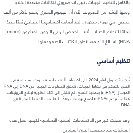
بالكامل لتنظيم الجينات، تبين أنه ضروري للكائنات متعددة الخلايا
ومنها البشر. من المعروف الآن أن الجينوم البشري يُشفر لأكثر من ألف
حمض ريبي نووي ميكروي. لقد أضاف اكتشافهما المفاجئ بُعدًا جديدًا
تمامًا لتنظيم الجينات. يُثبت الحمض الريبي النووي الميكروي (micro
RNA) أنه بالغ الأهمية لتطور الكائنات الحية وعملها.
تنظيم أساسي
تُركز جائزة نوبل لعام 2024 على اكتشاف آلية تنظيمية حيوية مستخدمة في
الخلايا للتحكم في نشاط الجينات، تتدفق المعلومات الجينية من DNA إلى RNA
المرسال (mRNA) بعملية النسخ، ثم تنتقل إلى الآلة الخلوية لإنتاج البروتينات.
هناك، تُترجم mRNAs لصنع بروتينات وفقًا للتعليمات الجينية المخزنة في
DNA.
وقد ضحت كثير من الاكتشافات العلمية الأساسية لكيفية عمل هذه
العمليات منذ منتصف القرن العشرين.