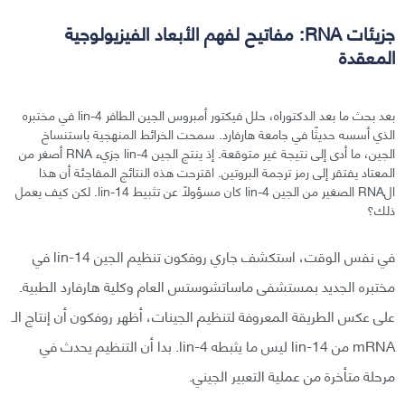
جزیئات RNA: مفاتیح لفهم الأبعاد الفیزیولوجیة
المعقدة
بعد بحث ما بعد الدكتوراه، حلل فيكتور أمبروس الجين الطافر lin-4 في مختبره
الذي أسسه حديثًا في جامعة هارفارد. سمحت الخرائط المنهجية باستنساخ
الجين، ما أدى إلى نتيجة غير متوقعة. إذ ينتج الجين lin-4 جزيء RNA أصغر من
المعتاد يفتقر إلى رمز ترجمة البروتين. اقترحت هذه النتائج المفاجئة أن هذا
الRNA الصغير من الجين lin-4 كان مسؤولًا عن تثبيط lin-14. لكن كيف يعمل
ذلك؟
في نفس الوقت، استكشف جاري روفكون تنظيم الجين lin-14 في
مختبره الجديد بمستشفى ماساتشوستس العام وكلية هارفارد الطبية.
على عكس الطريقة المعروفة لتنظيم الجينات، أظهر روفكون أن إنتاج الـ
mRNA من lin-14 ليس ما يثبطه lin-4. بدا أن التنظيم يحدث في
مرحلة متأخرة من عملية التعبير الجيني.