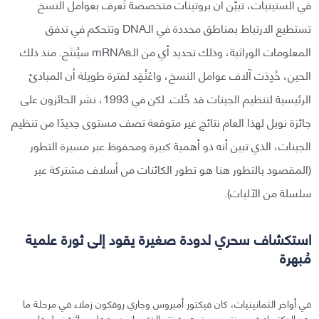
في الستينيات، تبيّن أن بروتينات متخصصة تُعرف بعوامل النسخ
تستطيع الارتباط بمناطق محددة في الـDNA وتتحكم في تدفق
المعلومات الوراثية، وذلك تحديد أي من الـmRNAs سيُنتَج. منذ ذلك
الحين، حُدِدَت آلاف عوامل النسخ، واعْتُقِد لفترة طويلة أن المبادئ
الرئيسية لتنظيم الجينات قد حُلت. لكن في 1993، نشر الحائزون على
جائزة نوبل لهذا العام نتائج غير متوقعة تصف مستوى جديدًا من تنظيم
الجينات، الذي تبين أنه ذو أهمية كبيرة ومحفوظ عبر مسيرة التطور
(المقصود بالتطور هنا هو تطور الكائنات من أسلاف مشتركة عبر
سلسلة من الآليات).
استكشاف سحري لدودة صغيرة يقود إلى ثورة علمية
مُبهرة
في أواخر الثمانينيات، كان فيكتور أمبروس وجاري روفكون زملاء في مرحلة ما
بعد الدكتوراه في مختبر روبرت هورفيتز -الذي حاز بدوره على جائزة نوبل عام