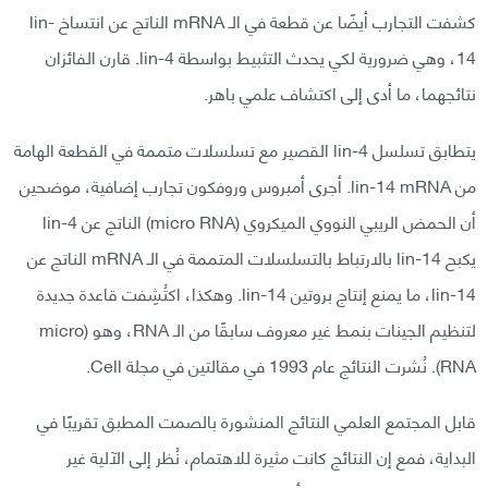
كشفت التجارب أيضًا عن قطعة في الـ mRNA الناتج عن انتساخ lin-
14، وهي ضرورية لكي يحدث التثبيط بواسطة lin-4. قارن الفائزان
نتائجهما، ما أدى إلى اكتشاف علمي باهر.
يتطابق تسلسل lin-4 القصير مع تسلسلات متممة في القطعة الهامة
من lin-14 mRNA. أجرى أمبروس وروفكون تجارب إضافية، موضحين
أن الحمض الريبي النووي الميكروي (micro RNA) الناتج عن lin-4
يكبح lin-14 بالارتباط بالتسلسلات المتممة في الـ mRNA الناتج عن
lin-14، ما يمنع إنتاج بروتين lin-14. وهكذا، اكتُشِفت قاعدة جديدة
لتنظيم الجينات بنمط غير معروف سابقًا من الـ RNA، وهو (micro
RNA). نُشرت النتائج عام 1993 في مقالتين في مجلة Cell.
قابل المجتمع العلمي النتائج المنشورة بالصمت المطبق تقريبًا في
البداية، فمع إن النتائج كانت مثيرة للاهتمام، نُظر إلى الآلية غير