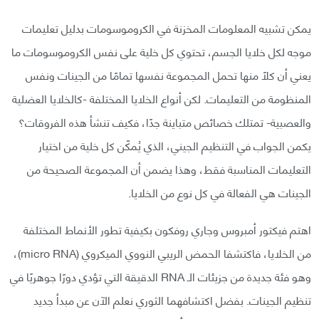
يمكن تشبيه المعلومات المخزنة في الكروموسومات بدليل تعليمات
موجه لكل خلايا الجسم، تحتوي كل خلية على نفس الكروموسومات ما
يعني أن كلًا منها تحمل المجموعة نفسها تمامًا من الجينات ونفس
المنظومة من التعليمات. لكن أنواع الخلايا المختلفة -كالخلايا العضلية
والعصبية- تمتلك خصائص متباينة جدًا، فكيف تنشأ هذه الفروقات؟
يكمن الجواب في التنظيم الجيني، الذي يُمكّن كل خلية من اختيار
التعليمات المناسبة فقط، وهذا يضمن أن المجموعة الصحيحة من
الجينات هي الفعالة في كل نوع من الخلايا.
اهتم فيكتور أمبروس وجاري روفكون بكيفية تطور الأنماط المختلفة
من الخلايا، فاكتشفا الحمض الريبي النووي الميكروي (micro RNA)،
وهو فئة جديدة من جزيئات الـ RNA الدقيقة التي تؤدي دورًا جوهريًا في
تنظيم الجينات. بفضل اكتشافهما الثوري نعلم الآن عن مبدأ جديد