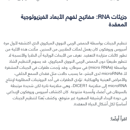
جزیئات RNA: مفاتیح لفهم الأبعاد الفیزیولوجیة
المعقدة
تنظيم الجينات بواسطة الحمض الريبي النووي الميكروي الذي اكتشفه لأول مرة
أمبروس وروفكون كان يعمل لمئات الملايين من السنين. مكّنت هذه الآلية من
تطور كائنات متزايدة التعقيد. نعرف من الأبحاث الوراثية أن الخلايا والأنسجة لا
تتطور طبيعيًا دون الحمض الريبي النووي الميكروي. قد يسهم التنظيم الشاذ
بواسطة (micro RNAs) في سرطان، وقد وُجدت طفرات في الجينات المشفرة
للـ microRNAs لدى البشر، ما يسبب حالات مثل فقدان السمع الخلقي،
والأمراض العينية والهيكلية. تؤدي الطفرات في أحد البروتينات المطلوبة لإنتاج
microRNA إلى متلازمة DICER1، وهي متلازمة نادرة لكن شديدة مرتبطة
بالسرطان في أعضاء وأنسجة متنوعة. كان اكتشاف أمبروس وروفكون الإبداعي
في دودة الربداء الرشيقة الصغيرة غير متوقع، وكشف بُعدًا لتنظيم الجينات
أساسيًا لكل أشكال الحياة المعقدة.
اقرأ أيضًا: