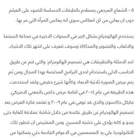
٥ - الشعاع المرجعي يصطدم بالطبقات الحساسة للضوء على الفيلم
دون ان يعاني من اي انعكاس سوى انه يعكس المرآة التي مر بها.
يستخدم الهالوجرام بشكل كبير في السنوات الاخيرة في صناعة السينما
والالعاب والتصوير والمحاكاة وسوف نتعرف على اشهر تلك الاشياء.
احد الامثلة والتطبيقات هي تصميم الهالوجرام: والتي تتم عن طريق
الحاسب الالي باستخدام احدى البرامج المختصة بهذا المجال ومن ثم
يتم عرض الصورة ثلاثية الابعاد وكأنها شيئ حقيقي ولقد استخدمت
هذه الطريقة في عام ٢٠١٤ في اقامة عرض خاص بالمغني الامريكي
مايكل جاكسون والذي قد توفي في عام ٢٠٠٩ و تعتمد فكرة العرض بعد
تصميم الهالوجرام عن طريق عكسه من خلال شاشة عملاقة للغاية حتى
يبدو و كانه يؤدي علي خشبه المسرح. ومن المفترض ان تتطور تلك
التكنولوجيا علي يد المصممين في الاعوام القادمة حتي يتمكنوا من