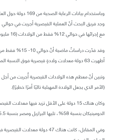
مع إجرائها في حوالي 12% فقط من الولادات (16 مليون ولادة) في عام 2000.
وقد قدّرت دراساتٌ
أظهرت 63 دولة معدلات ولادةٍ قيصرية فوق النسبة المذكورة.
وتبين أنَّ معظم هذه الولادات القيصرية أُجريت من أجل 
(الأمر الذي يجعل الولادة المهبلية تاليًا أمرًا خطيرًا).
الدومينيكان بنسبة 58%، تليها البرازيل ومصر بنسبة 55.5%.
الجراحي الضروري.