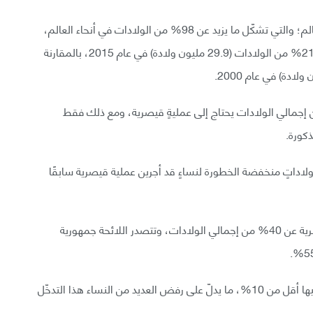
وباستخدام بيانات الرعاية الصحية من 169 دولة حول العالم؛ والتي تشكّل ما يزيد عن 98% من الولادات في أنحاء العالم،
وجد فريق البحث أنَّ العملية القيصرية أجريت في حوالي 21% من الولادات (29.9 مليون ولادة) في عام 2015، بالمقارنة
 ماضية أنَّ حوالي 10- 15% فقط من إجمالي الولادات يحتاج إلى عمليةٍ قيصرية، ومع ذلك فقط
ولاداتٍ منخفضة الخطورة لنساءٍ قد أجرين عملية قيصرية سابقًا
وكان هناك 15 دولة على الأقل تزيد فيها معدلات القيصرية عن 40% من إجمالي الولادات، وتتصدر اللائحة جمهورية
وفي المقابل، كانت هناك 47 دولة معدلات القيصرية فيها أقل من 10%، ما يدلّ على رفض العديد من النساء هذا التدخّل