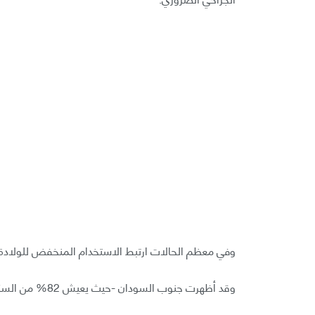
وفي معظم الحالات ارتبط الاستخدام المنخفض للولادة الق
وقد أظهرت جنوب السودان -حيث يعيش 82% من السكان تحت خط الفقر- أقل نسبة ولادات قيصرية تُقدّر بـ 0.6% فقط.