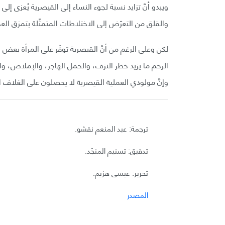
ويبدو أنَّ تزايد نسبة لجوء النساء إلى القيصرية يُعزى إل
والقلق من التعرّض إلى الاختلاطات المتمثّلة بتمزق ال
لكن وعلى الرغم من أنَّ القيصرية توفّر على المرأة بعض ا
الرحم ما يزيد خطر النزف، والحمل الهاجر، والإملاص، وا
وإنَّ مولودي العملية القيصرية لا يحصلون على الغلاف الجر
ترجمة: عبد المنعم نقشو.
تدقيق: تسنيم المنجّد.
تحرير: عيسى هزيم.
المصدر