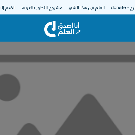
 - donate
العلم في هذا الشهر
مشروع التطور بالعربية
انضم إلين