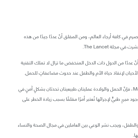
في كافة أرجاء العالم، ومن المقلق أنَّ عددًا جيدًا من هذه
مجلة The Lancet.
 عددًا من الدول ذات الدخل المنخفض ما تزال لا تملك التقنية
ض الأحيان لإنقاذ حياة الأم والطفل عند حدوث مضاعفاتٍ للحمل.
وبحسب مؤلفة الدراسة الدكتورة Marleen Temmerman، فإنَّ الحمل والولادة عمليتان طبيعيتان تحدثان بشكلٍ آمنٍ في
 مبررٍ طبيٍّ لإجرائها تُعتبر أمرًا مقلقًا بسبب زيادة الخطر على
 والطفل، ويجب نشر الوعي بين العاملين في مجال الصحة والنساء
ا.