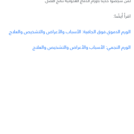
لمن شُخِصوا حديثًا بأورام الدماغ العدوانية نتائج أفضل.
اقرأ أيضًا:
الورم الدموي فوق الجافية: الأسباب والأعراض والتشخيص والعلاج
الورم النجمي: الأسباب والأعراض والتشخيص والعلاج