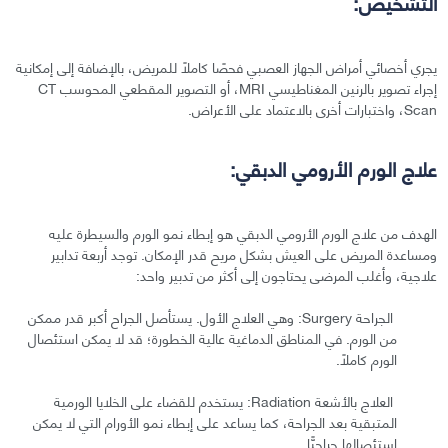
التشخيص:
يجري أخصائي أمراض الجهاز العصبي فحصًا كاملًا للمريض، بالإضافة إلى إمكانية
إجراء تصوير بالرنين المغناطيسي MRI، أو التصوير المقطعي المحوسب CT
Scan، واختبارات أخرى بالاعتماد على الأعراض.
علاج الورم الأرومي الدبقي:
الهدف من علاج الورم الأرومي الدبقي هو إبطاء نمو الورم والسيطرة عليه
ومساعدة المريض على العيش بشكل مريح قدر الإمكان. توجد أربعة تدابير
علاجية، وأغلب المرضى يحتاجون إلى أكثر من تدبير واحد:
الجراحة Surgery: وهي العلاج الأول. يستأصل الجراح أكبر قدر ممكن
من الورم. في المناطق الدماغية عالية الخطورة؛ قد لا يمكن استئصال
الورم كاملًا.
العلاج بالأشعة Radiation: يستخدم للقضاء على الخلايا الورمية
المتبقية بعد الجراحة، كما يساعد على إبطاء نمو الأورام التي لا يمكن
استئصالها جراحيًّا.