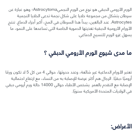
الورم الأرومي الدبقي هو نوع من الورم النجميAstrocytoma؛ وهو عبارة عن
سرطان يتشكل من مجموعة خلايا على شكل نجمة تدعى الخلايا النجمية
Astrocytes. عند البالغين، يبدأ هذا السرطان في المخ، أكبر أجزاء الدماغ. تنتج
الأورام الأرومية الدبقية تغذيتها الدموية الخاصة التي تساعدها على النمو، ما
يسهل غزو الورم للنسيج الدماغي.
ما مدى شيوع الورم الأرومي الدبقي ؟
تعتبر الأورام الدماغية غير شائعة، وعند حدوثها، حوالي 4 من كل 5 لا تكون ورمًا
أروميًا دبقيًا. الرجال هم أكثر عرضة للإصابة به من النساء، مع ارتفاع احتمالية
الإصابة مع التقدم بالعمر. يشخص الأطباء حوالي 14000 حالة ورم أرومي دبقي
في الولايات المتحدة الأمريكية سنويًا.
الأعراض: