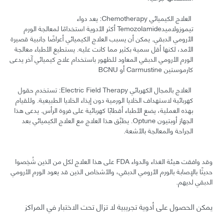
العلاج الكيميائي Chemotherapy: يعد دواء
تيموزولاميدTemozolamide أكثر الأدوية استخدامًا لمعالجة الورم
الأرومي الدبقي. يمكن أن يسبب العلاج الكيميائي أعراضًا جانبية قصيرة
الأمد، لكنها أقل سمية بكثير مما كانت عليه. يستطيع الأطباء معالجة
الورم الأرومي الدبقي المعاود للظهور باستخدام علاج كيميائي آخر يدعى
كارموستين Carmustine أو BCNU
العلاج بالمجال الكهربائي Electric Field Therapy: تستخدم حقول
كهربائية لاستهداف الخلايا الورمية دون إيذاء الخلايا الطبيعية. وللقيام
بهذه العملية، يضع الأطباء أقطابًا كهربائية على فروة الرأس. يدعى هذا
الجهاز أوبتيون Optune. يطبَّق هذا العلاج مع العلاج الكيميائي بعد
الجراحة والمعالجة بالأشعة.
وقد وافقت هيئة الغذاء والدواء FDA على هذا العلاج لكل من الذين شُخِصوا
حديثًا بالإصابة بالورم الأرومي الدبقي، والأشخاص الذين قد يعود الورم الأرومي
الدبقي لديهم.
يمكن الحصول على أدوية تجريبية لا تزال تحت الاختبار في المراكز