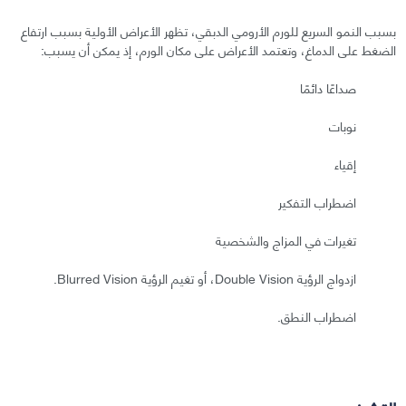
بسبب النمو السريع للورم الأرومي الدبقي، تظهر الأعراض الأولية بسبب ارتفاع
الضغط على الدماغ، وتعتمد الأعراض على مكان الورم، إذ يمكن أن يسبب:
صداعًا دائمًا
نوبات
إقياء
اضطراب التفكير
تغيرات في المزاج والشخصية
ازدواج الرؤية Double Vision، أو تغيم الرؤية Blurred Vision.
اضطراب النطق.