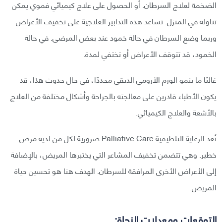
الضخمة لعلاج السرطان. أو الحصول على علاج كيميائي فموي يمكن
تناوله في المنزل. تساعد هذه التدابير العلاجية على تخفيف الأعراض
وربما وضع السرطان في حالة خمود عند بعض المرضى. في حالة
الخمود، قد تتوقف الأعراض أو تختفي لمدة.
غالبًا ما ينمو الورم الأرومي الدبقي مجددًا، في حال حدوث هذا، قد
يكون الأطباء قادرين على معالجته بالجراحة وأشكال مختلفة من العلاج
بالأشعة والعلاج الكيميائي.
تُعد الرعاية التلطيفية Palliative Care ضرورية لكل من لديه مرض
خطير. وهي تتضمن تخفيف المشاعر التي يختبرها المريض، بالإضافة
إلى الأعراض الأخرى المرافقة للسرطان. الهدف هنا هو تحسين حياة
المريض.
التوقعات ومعدلات النجاة: