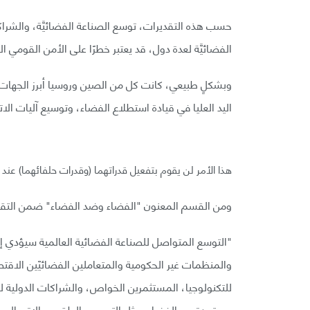
حسب هذه التقديرات، توسع الصناعة الفضائيَّة، والشراكة
الفضائيَّة لعدة دول، قد يعتبر خطرًا على الأمن القومي ال
وبشكلٍ طبيعي، كانت كل من الصين وروسيا أبرز الجهات الت
اليد العليا في قيادة استطلاع الفضاء، وتوسيع آليات الا
هذا الأمر لن يقوم بتفعيل قدراتهما (وقدرات حلفائهما) عند
ومن القسم المعنون "الفضاء وضد الفضاء" ضمن التقر
"التوسع المتواصل للصناعة الفضائية العالمية سيؤدي إل
والمنظمات غير الحكومية والمتعاملين الفضائيّين الاق
للتكنولوجيا، المستثمرين الخواص، والشراكات الدولية لل
مستمدة من الفضاء، مثل التصوير، الطقس، الاتصال، تحدي