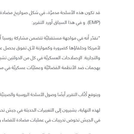
قد تكون هذه الأسلحة مدمرَّة، في شكل صواريخ مضادة للأ
(EMP). و في هذا السياق أورد التقرير:
"نقدّر أنه في مواجهة مستقبليَّة تتضمن مشاركة روسيا أ
لأمريكا وحلفاؤها كضرورة وكموازنة لأي تفوق يحصل عليه 
والتجارية. الإصلاحات العسكريَّة في كل من الدولتين تش
بهجمات ضد الأنظمة الفضائيَّة وعمليَّات عسكريَّة في م
ويتوقع كُتَّاب التقرير أيضًا وصول الأسلحة الروسية والصينيّ
لهذه النهاية، يشيرون إلى التغييرات الحديثة في جيش تح
في الجيش تخوض تدريبات في عمليات مضادة للفضاء وت