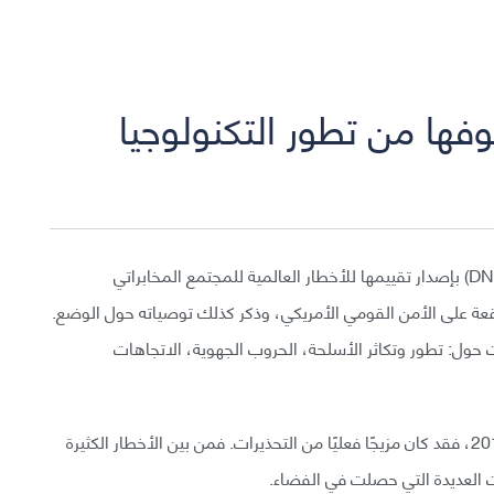
وفها من تطور التكنولوجيا
كعادتها في كل سنة، تقوم دائرة الاستخبارات الوطنية (DNI) بإصدار تقييمها للأخطار العالمية للمجتمع المخابراتي
قعة على الأمن القومي الأمريكي، وذكر كذلك توصياته حول الوضع.
ت حول: تطور وتكاثر الأسلحة، الحروب الجهوية، الاتجاهات
أمَّا فيما يخص آخر تقرير للمنظمة الصادر في 8 فبراير 2018، فقد كان مزيجًا فعليًا من التحذيرات. فمن بين الأخطار الكثيرة
ات العديدة التي حصلت في الفضاء.