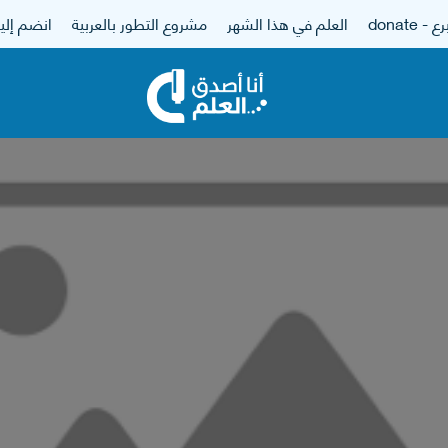
 - donate
العلم في هذا الشهر
مشروع التطور بالعربية
انضم إلين