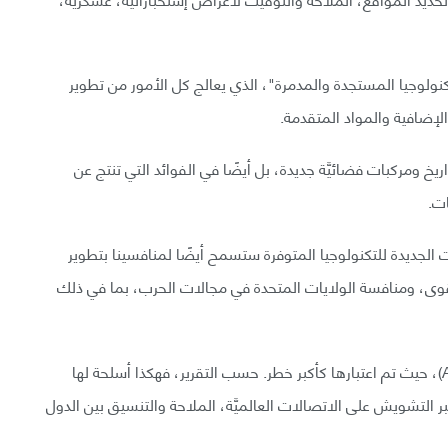
نولوجيا المستجدة والمدمرة"، الذي يعالج كل الأمور من تطوير
لإضافية والمواد المتقدمة.
 ومركبات فضائيَّة جديدة، بل أيضًا في الفوائد التي تنتج عن
ت.
 الجديدة للتكنولوجيا المتوفرة ستسمح أيضًا لمنافسينا بتطوير
وى، ومنافسة الولايات المتحدة في مجالات الحرب، بما في ذلك
بشكلٍ خاص، الأسلحة المضادة للأقمار الصناعية (ASAT)، حيث تم اعتبارها كأكبر خطر. حسب التقرير، فهكذا أسلحة لها
ر التشويش على الاتصالات العالميَّة، الملاحة والتنسيق بين الدول