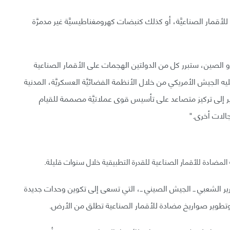
قمار الصناعيَّة، أو كذلك كنبضات كهرومغناطيسيَّة غير مدمرَّة
و الصين، ستبرر كل من الدولتين الهجمات على الأقمار الصناعية
الجيش الأمريكي من خلال الأنظمة الفضائيَّة العسكريَّة، المدنية
ير إلى تركيز متصاعد على تأسيس قوى عملاتيَّة مصممة للقيام
جالات أخرى."
َة المضادة للأقمار الصناعية للقدرة التطبيقية خلال سنوات قليلة.
رير الشعبي ــ الجيش الصيني ــ، التي تسعى إلى تكوين وحدات جديدة
طوير صواريخ مضادة للأقمار الصناعية تطلق من الأرض.