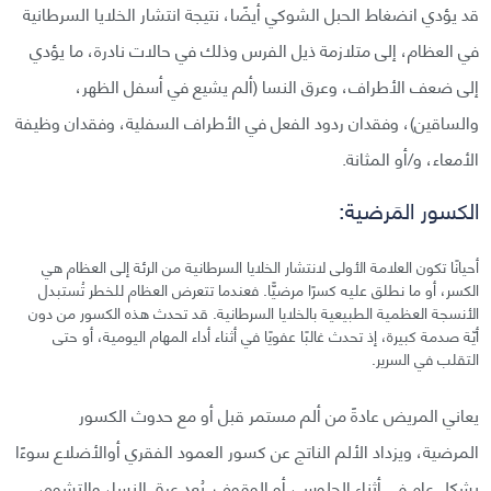
قد يؤدي انضغاط الحبل الشوكي أيضًا، نتيجة انتشار الخلايا السرطانية
في العظام، إلى متلازمة ذيل الفرس وذلك في حالات نادرة، ما يؤدي
إلى ضعف الأطراف، وعرق النسا (ألم يشيع في أسفل الظهر،
والساقين)، وفقدان ردود الفعل في الأطراف السفلية، وفقدان وظيفة
الأمعاء، و/أو المثانة.
الكسور المَرضية:
أحيانًا تكون العلامة الأولى لانتشار الخلايا السرطانية من الرئة إلى العظام هي
الكسر، أو ما نطلق عليه كسرًا مرضيًّا. فعندما تتعرض العظام للخطر تُستبدل
الأنسجة العظمية الطبيعية بالخلايا السرطانية. قد تحدث هذه الكسور من دون
أيّة صدمة كبيرة، إذ تحدث غالبًا عفويًا في أثناء أداء المهام اليومية، أو حتى
التقلب في السرير.
يعاني المريض عادةً من ألم مستمر قبل أو مع حدوث الكسور
المرضية، ويزداد الألم الناتج عن كسور العمود الفقري أوالأضلاع سوءًا
بشكل عام في أثناء الجلوس، أو الوقوف. يُعد عرق النسا، والتشوه،