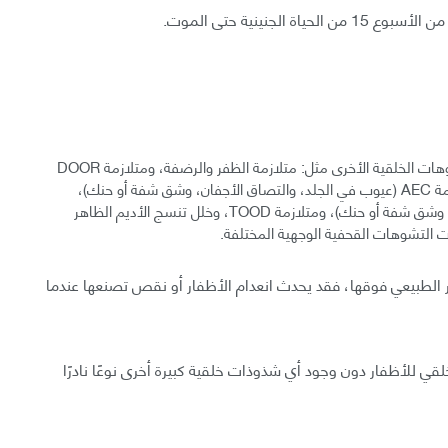
لجنينية حتى الموت.
يترافق انعدام الأظفار الخلقي مع مجموعة واسعة من التشوهات الخلقية الأخرى مثل: متلازمة الظفر والرضفة، ومتلازمة DOOR
(صمم، وحثل الأظفار، وحثل عظمي، وتخلف عقلي)، ومتلازمة AEC (عيوب في الجلد، والتصاق الأجفان، وشق شفة أو حنك)،
ومتلازمة EEC (خلل تنسج الأديم الظاهر، وانعدام الأصابع، وشق شفة أو حنك)، ومتلازمة TOOD، وخلل تنسج الأديم الظاهر
 التشوهات القحفية الوجهية المختلفة.
الطبيعي فوقها، فقد يحدث انعدام الأظفار أو نقص تصنعها عندما
لقي للأظفار دون وجود أي شذوذات خلقية كبيرة أخرى نوعًا نادرًا