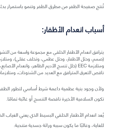
تُنتج صفيحة الظفر من مطرق الظفر وتنمو باستمرار بدءً من الأسبوع 15 من الحياة ا
أسباب انعدام الأظفار:
ناقص التعرق المترافق مع العديد من الشذوذات، ومتلازمات
ولأن وجود بنية عظمية داعمة شرط أساسي لتطور الظفر 
تكون السلامية الأخيرة ناقصة التنسج أو غائبة تمامًا.
يُعد انعدام الأظفار الخلقي البسيط الذي يعني الغياب الخ
للغاية، وغالبًا ما يكون سببه وراثة جسدية متنحية.