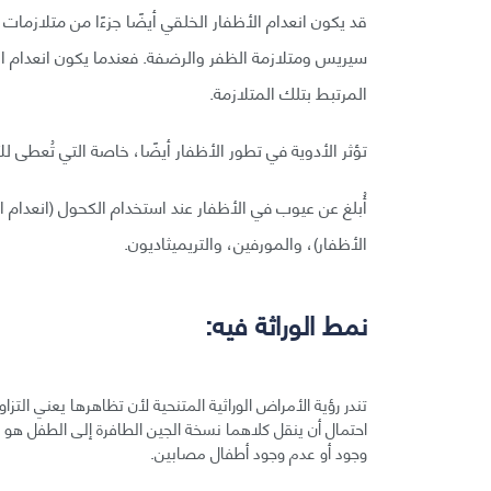
قد يكون انعدام الأظفار الخلقي أيضًا جزءًا من متلازما
سيريس ومتلازمة الظفر والرضفة. فعندما يكون انعدام ا
المرتبط بتلك المتلازمة.
تؤثر الأدوية في تطور الأظفار أيضًا، خاصة التي تُعطى لل
أُبلغ عن عيوب في الأظفار عند استخدام الكحول (انعدام ال
الأظفار)، والمورفين، والتريميثاديون.
نمط الوراثة فيه:
تندر رؤية الأمراض الوراثية المتنحية لأن تظاهرها يعني 
وجود أو عدم وجود أطفال مصابين.