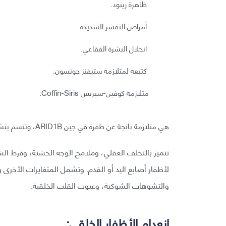
ظاهرة رينود.
أمراض التقشر الشديدة.
انحلال البشرة الفقاعي.
كتبعة لمتلازمة ستيفنز جونسون.
متلازمة كوفين-سيريس Coffin-Siris:
هي متلازمة ناتجة عن طفرة في جين ARID1B، وتتسم بتشوهات متعددة منها انعدام الأظفار.
تتميز بالتخلف العقلي، وملامح الوجه الخشنة، وفرط الشع
لأظفار أصابع اليد أو القدم. وتشمل المتغايرات الأخر
والتشوهات الشوكية، وعيوب القلب الخلقية.
انعدام الأظفار الخلقي: