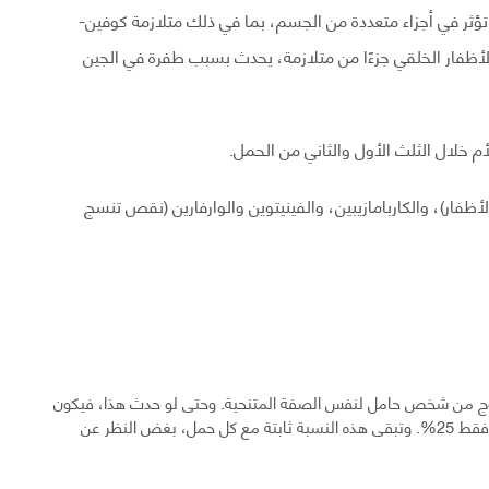
ت تؤثر في أجزاء متعددة من الجسم، بما في ذلك متلازمة كوفين-
لأظفار الخلقي جزءًا من متلازمة، يحدث بسبب طفرة في الجين
أم خلال الثلث الأول والثاني من الحمل.
أظفار)، والكاربامازيبين، والفينيتوين والوارفارين (نقص تنسج
التزاوج من شخص حامل لنفس الصفة المتنحية. وحتى لو حدث هذا، فيكون
احتمال أن ينقل كلاهما نسخة الجين الطافرة إلى الطفل هو فقط 25%. وتبقى هذه النسبة ثابتة مع كل حمل، بغض النظر عن