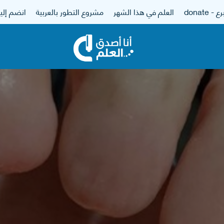
 - donate
العلم في هذا الشهر
مشروع التطور بالعربية
انضم إلين