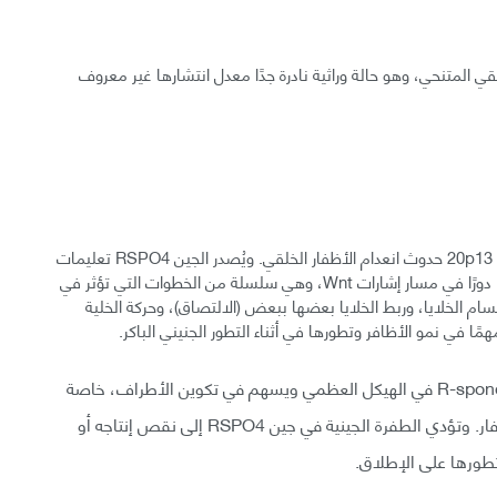
ي المتنحي، وهو حالة وراثية نادرة جدًا معدل انتشارها غير معروف
تسبب الطفرة في جين RSPO4 الموجود على الكروموسوم 20p13 حدوث انعدام الأظفار الخلقي. ويُصدر الجين RSPO4 تعليمات
لصنع بروتين يسمى R-spondin-4. ويؤدي R-spondin-4 دورًا في مسار إشارات Wnt، وهي سلسلة من الخطوات التي تؤثر في
ا والأنسجة. وتعد إشارات Wnt مهمة لانقسام الخلايا، وربط الخلايا بعضها ببعض (الالتصاق)، وحركة الخلية
همًا في نمو الأظافر وتطورها في أثناء التطور الجنيني الباكر.
بالإضافة إلى دوره في مسار إشارات Wnt، ينشط R-spondin-4 في الهيكل العظمي ويسهم في تكوين الأطراف، خاصة
عند رؤوس أصابع اليدين والقدمين حيث يحدث نمو الأظفار. وتؤدي الطفرة الجينية في جين RSPO4 إلى نقص إنتاجه أو
طورها على الإطلاق.