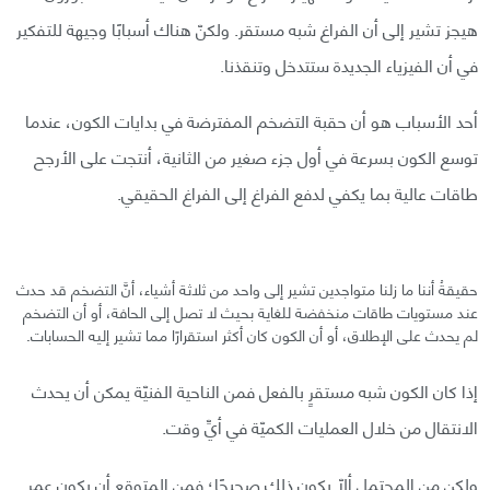
هيجز تشير إلى أن الفراغ شبه مستقر. ولكنّ هناك أسبابًا وجيهة للتفكير
في أن الفيزياء الجديدة ستتدخل وتنقذنا.
أحد الأسباب هو أن حقبة التضخم المفترضة في بدايات الكون، عندما
توسع الكون بسرعة في أول جزء صغير من الثانية، أنتجت على الأرجح
طاقات عالية بما يكفي لدفع الفراغ إلى الفراغ الحقيقي.
حقيقةُ أننا ما زلنا متواجدين تشير إلى واحد من ثلاثة أشياء، أنَّ التضخم قد حدث
عند مستويات طاقات منخفضة للغاية بحيث لا تصل إلى الحافة، أو أن التضخم
لم يحدث على الإطلاق، أو أن الكون كان أكثر استقرارًا مما تشير إليه الحسابات.
إذا كان الكون شبه مستقرٍ بالفعل فمن الناحية الفنيّة يمكن أن يحدث
الانتقال من خلال العمليات الكميّة في أيِّ وقت.
ولكن من المحتمل ألّا يكون ذلك صحيحًا؛ فمن المتوقع أن يكون عمر