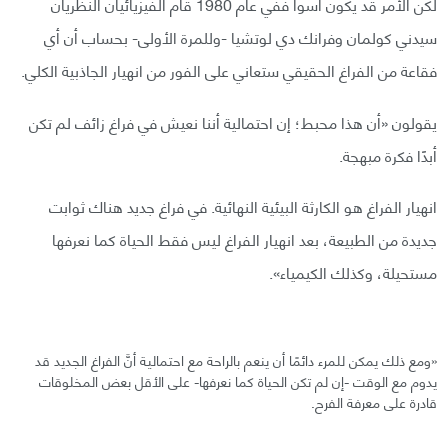
لكن الأمر قد يكون أسوأ ففي عام 1980 قام الفيزيائيان النظريان
سيدني كولمان وفرانك دي لوتشيا -وللمرة الأولى- بحساب أن أي
فقاعة من الفراغ الحقيقي ستعاني على الفور من انهيار الجاذبية الكلي.
يقولون «أن هذا محبط؛ إن احتمالية أننا نعيش في فراغ زائف لم تكن
أبدًا فكرة مبهجة.
انهيار الفراغ هو الكارثة البيئية النهائية. في فراغ جديد هناك ثوابت
جديدة من الطبيعة، بعد انهيار الفراغ ليس فقط الحياة كما نعرفها
مستحيلة، وكذلك الكيمياء».
«ومع ذلك يمكن للمرء دائمًا أن ينعم بالراحة مع احتمالية أنَّ الفراغ الجديد قد
يدوم مع الوقت -إن لم تكن الحياة كما نعرفها- على الأقل بعض المخلوقات
قادرة على معرفة الفرح.