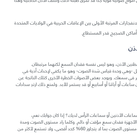
انفجارات المرتبة الأولى بين الإعاقات الحربية في الولايات المتحدة
 أماكن الضجيج قدر المستطاع.
ذن
طنين الأذن، وهو ليس نفسه فقدان السمع لكنهما مرتبطان.
 الصوت في حفلة لفرقة روك هو 110 ديسيبل -وهي وحدة قياس شدة الصوت- وهو ما يكفي لإحداث أذية في
ن أي ضجيج يتجاوز 85 ديسيبل قد يؤثر في سمعك. ويوجد بعض الأصوات الخطرة الأخرى كتلك الناتجة عن
عات أو أيامًا أو أسابيع أو قد يستمر للأبد. ولمنع ذلك ارتدِ سدادات
اعات الأذنين أو سماعات الرأس لديك؟ إذا كان جوابك نعم،
جهزة فقدان سمع مؤقت أو دائم. وكلما زاد مستوى الصوت ومدة
استماعك ازدادت المخاطر عليك. ولضمان استماع آمن حدد مستوى الصوت بما لا يتجاوز 60% كحد أقصى، ولا تستمع لأكثر من