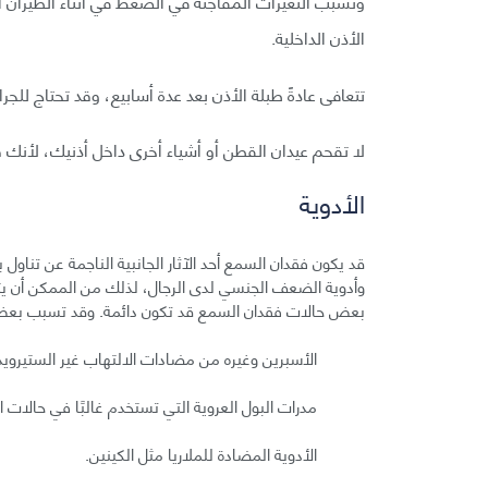
وتسبب التغيرات المفاجئة في الضغط في أثناء الطيران 
الأذن الداخلية.
تتعافى عادةً طبلة الأذن بعد عدة أسابيع، وقد تحتاج للجرا
لا تقحم عيدان القطن أو أشياء أخرى داخل أذنيك، لأنك ق
الأدوية
قد يكون فقدان السمع أحد الآثار الجانبية الناجمة عن تناو
وأدوية الضعف الجنسي لدى الرجال، لذلك من الممكن أن يتاب
بعض حالات فقدان السمع قد تكون دائمة. وقد تسبب بعض 
الأسبرين وغيره من مضادات الالتهاب غير الستيرويدي
مدرات البول العروية التي تستخدم غالبًا في حالات ا
الأدوية المضادة للملاريا مثل الكينين.