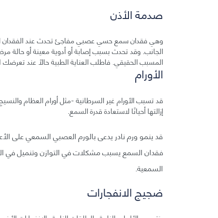
صدمة الأذن
وهي فقدان سمع حسي عصبي مفاجئ تحدث عند الفقدان المفا
المسبب الحقيقي. فاطلب العناية الطبية حالًا عند تعرضك 
الأورام
قد تسبب الأورام غير السرطانية -مثل أورام العظام والنس
إزالتها أحيانًا لاستعادة قدرة السمع.
قد ينمو ورم نادر يدعى بالورم العصبي السمعي على الأع
فقدان السمع يسبب مشكلات في التوازن وتنميل في الوجه
السمعية.
ضجيج الانفجارات
ينتج عن الألعاب النارية والطلقات النارية والانفجارات الأخ