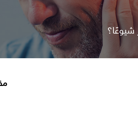
 شيوعًا؟
مق