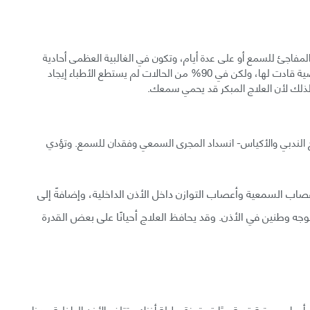
جئ للسمع أو على عدة أيام، وتكون في الغالبية العظمى أحادية
الجانب. وقد تحدث بسبب إصابة أو أدوية معينة أو حالة مرضية قادت لها، ولكن في 90% من الحالات لم يستطع الأطباء إيجاد
لذلك لأن العلاج المبكر قد يحمي سمعك.
يج الندبي والأكياس- انسداد المجرى السمعي وفقدان للسمع. وتؤدي
صاب السمعية وأعصاب التوازن داخل الأذن الداخلية، وإضافةً إلى
 وطنين في الأذن. وقد يحافظ العلاج أحيانًا على بعض القدرة
رى أمواج صوتية قوية جدًا قد تمزق طبلة أذنك وتتلف الأذن الداخلية وهذا