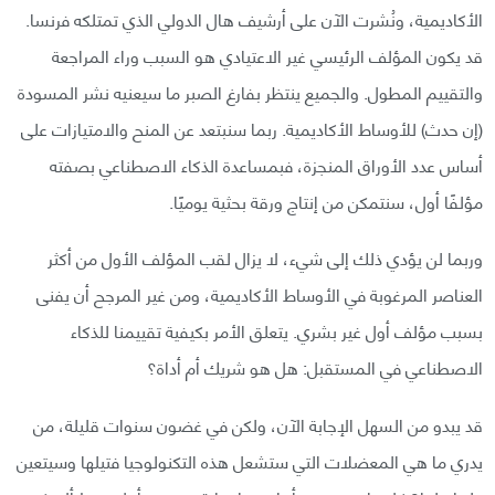
الأكاديمية، ونُشرت الآن على أرشيف هال الدولي الذي تمتلكه فرنسا.
قد يكون المؤلف الرئيسي غير الاعتيادي هو السبب وراء المراجعة
والتقييم المطول. والجميع ينتظر بفارغ الصبر ما سيعنيه نشر المسودة
(إن حدث) للأوساط الأكاديمية. ربما سنبتعد عن المنح والامتيازات على
أساس عدد الأوراق المنجزة، فبمساعدة الذكاء الاصطناعي بصفته
مؤلفًا أول، سنتمكن من إنتاج ورقة بحثية يوميًا.
وربما لن يؤدي ذلك إلى شيء، لا يزال لقب المؤلف الأول من أكثر
العناصر المرغوبة في الأوساط الأكاديمية، ومن غير المرجح أن يفنى
بسبب مؤلف أول غير بشري. يتعلق الأمر بكيفية تقييمنا للذكاء
الاصطناعي في المستقبل: هل هو شريك أم أداة؟
قد يبدو من السهل الإجابة الآن، ولكن في غضون سنوات قليلة، من
يدري ما هي المعضلات التي ستشعل هذه التكنولوجيا فتيلها وسيتعين