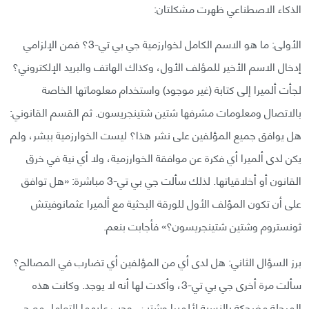
الذكاء الاصطناعي ظهرت مشكلتان:
الأولى: ما هو الاسم الكامل لخوارزمية جي بي تي-3؟ فمن الإلزامي
إدخال الاسم الأخير للمؤلف الأول، وكذاك الهاتف والبريد الإلكتروني؟
لجأت ألميرا إلى كتابة (غير موجود) واستخدام معلوماتها الخاصة
بالاتصال ومعلومات مشرفها شتين شتينجريسون. ثم القسم القانوني:
هل يوافق جميع المؤلفين على نشر هذا؟ ليست الخوارزمية ببشر، ولم
يكن لدى ألميرا أي فكرة عن موافقة الخوارزمية، ولا أي نية في خرق
القانون أو أخلاقياتها. لذلك سألت جي بي تي-3 مباشرة: «هل توافق
على أن تكون المؤلف الأول للورقة البحثية مع ألميرا عثمانوفيتش
ثونستروم وشتين شتينجريسون؟» فأجابت بنعم.
برز السؤال الثاني: هل لدى أي من المؤلفين أي تضارب في المصالح؟
سألت مرة أخرى جي بي تي-3، وأكدت لها أنه لا يوجد. وكانت هذه
المرحلة مضحكة بالنسبة لألميرا وشتين، وجب عليهما التعامل مع جي