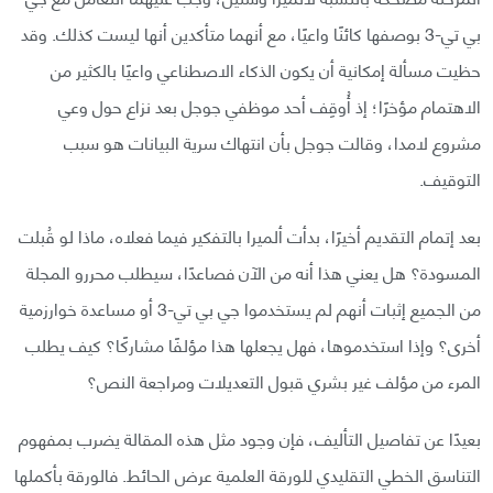
بي تي-3 بوصفها كائنًا واعيًا، مع أنهما متأكدين أنها ليست كذلك. وقد
حظيت مسألة إمكانية أن يكون الذكاء الاصطناعي واعيًا بالكثير من
الاهتمام مؤخرًا؛ إذ أُوقِف أحد موظفي جوجل بعد نزاع حول وعي
مشروع لامدا، وقالت جوجل بأن انتهاك سرية البيانات هو سبب
التوقيف.
بعد إتمام التقديم أخيرًا، بدأت ألميرا بالتفكير فيما فعلاه، ماذا لو قُبلت
المسودة؟ هل يعني هذا أنه من الآن فصاعدًا، سيطلب محررو المجلة
من الجميع إثبات أنهم لم يستخدموا جي بي تي-3 أو مساعدة خوارزمية
أخرى؟ وإذا استخدموها، فهل يجعلها هذا مؤلفًا مشاركًا؟ كيف يطلب
المرء من مؤلف غير بشري قبول التعديلات ومراجعة النص؟
بعيدًا عن تفاصيل التأليف، فإن وجود مثل هذه المقالة يضرب بمفهوم
التناسق الخطي التقليدي للورقة العلمية عرض الحائط. فالورقة بأكملها