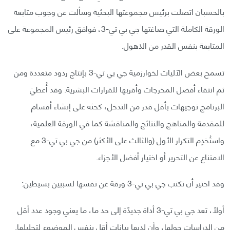
بالحسبان اتصلت برئيس مجموعتها البحثية وسألت عن وجوب متابعة
الورقة الكاملة التي صاغتها جي بي تي-3، فوافق رئيس المجموعة على
المتابعة بنفس القدر من الذهول.
تسمح بعض الآليات لخوارزمية جي بي تي-3 بإنتاج ردود متعددة ومن
ثم انتقاء أفضل المخرجات وأقربها للقرارات البشرية. وقد أُعطيَ
البرنامج توجيهات بأقل قدر من التدخل، كحثه على إنشاء أقسام
للمقدمة والمناهج والنتائج والمناقشة كما في الورقة العلمية،
واستُخدِم التكرار الأول (والثالث على الأكثر) من جي بي تي-3 مع
الامتناع عن التحرير أو اختيار أفضل الأجزاء.
وقد اختير أن تكتب جي بي تي-3 ورقة عن نفسها لسببين بسيطين:
أولاً، تعد جي بي تي-3 أداة جديدًة إلى حد ما، ما يعني وجود عدد أقل
من الدراسات حولها، وأن لديها بيانات أقل بنفس الموضوع لتحليلها.