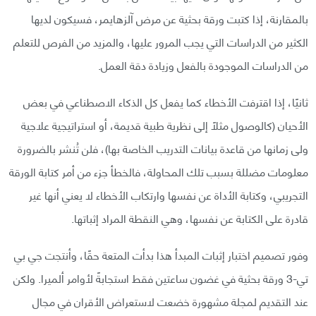
بالمقارنة، إذا كتبت ورقة بحثية عن مرض آلزهايمر، فسيكون لديها
الكثير من الدراسات التي يجب المرور عليها، والمزيد من الفرص للتعلم
من الدراسات الموجودة بالفعل وزيادة دقة العمل.
ثانيًا، إذا اقترفت الأخطاء كما يفعل كل الذكاء الاصطناعي في بعض
الأحيان (كالوصول مثلًا إلى نظرية طبية قديمة، أو استراتيجية علاجية
ولى زمانها من قاعدة بيانات التدريب الخاصة بها)، فلن تُنشر بالضرورة
معلومات مضللة بسبب تلك المحاولة، فالخطأ جزء من أمر كتابة الورقة
التجريبي، وكتابة الأداة عن نفسها وارتكاب الأخطاء لا يعني أنها غير
قادرة على الكتابة عن نفسها، وهي النقطة المراد إثباتها.
وفور تصميم اختبار إثبات المبدأ هذا بدأت المتعة حقًا، وأنتجت جي بي
تي-3 ورقة بحثية في غضون ساعتين فقط استجابةً لأوامر ألميرا. ولكن
عند التقديم لمجلة مشهورة خضعت لاستعراض الأقران في مجال