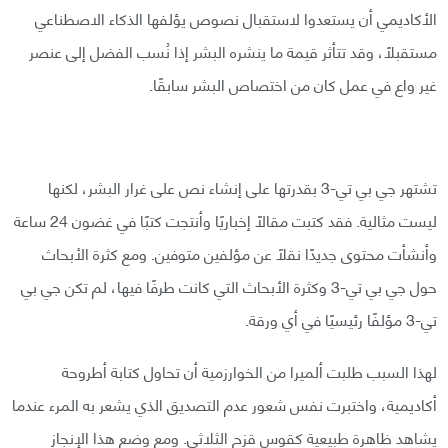
الأكاديمي أن يستعدوا لاستقبال نصوص يؤلفها الذكاء الاصطناعي
مستقبلًا، وقد تتأثر قيمة ما ينشره البشر إذا نُسب الفضل إلى عنصر
غير واع في عمل كان من اختصاص البشر سابقًا.
تشتهر جي بي تي-3 بقدرتها على إنشاء نص على غرار البشر، لكنها
ليست مثالية. فقد كتبت مقالًا إخباريًا وأنتجت كتبًا في غضون 24 ساعة
وأنشأت محتوى جديدًا نقلًا عن مؤلفين متوفين. ومع كثرة الأبحاث
حول جي بي تي-3 وكثرة الأبحاث التي كانت طرفًا فيها، لم تكن جي بي
تي-3 مؤلفًا رئيسيًا في أي ورقة.
لهذا السبب طلبت ألميرا من الخوارزمية أن تحاول كتابة أطروحة
أكاديمية، واختبرت نفس شعور عدم التصديق الذي يشعر به المرء عندما
يشاهد ظاهرة طبيعية كقوس قزح الثلاثي. ومع وضع هذا الإنجاز