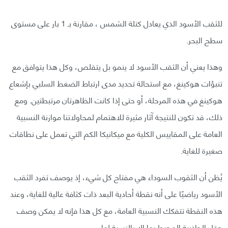
للثقب الأسود الذي يعادل كتلة الشمس ، مقارنة بـ 1 بار على مستوى
سطح البحر.
وهذا يعني أن الثقب الأسود لا ينمو بل يتقلص، وكل هذا يتوافق مع
تنبؤات هوكينغ، مع استحالة تحديد مدى ارتباط الضغط السلبي بإشعاع
هوكينغ في هذه المرحلة، أو حتى إذا كانت الظاهرتان مرتبطتين. ومع
ذلك، قد تكون للنتيجة آثار مثيرة للاهتمام لمحاولاتنا موازنة النسبية
العامة على المقاييس الكلية مع ميكانيكا الكم التي تعمل على نطاقات
صغيرة للغاية.
يُظن أن الثقوب السوداء هي مفتاح كل شيء، إذ يوصف تفرد الثقب
الأسود رياضيًا على أنه نقطة أحادية البعد ذات كثافة عالية للغاية، وعند
هذه النقطة تتفكك النسبية العامة، مع كل هذا فإنه لا يمكن وصف
حقل الجاذبية المحيط بها إلا بالنسبة لها.