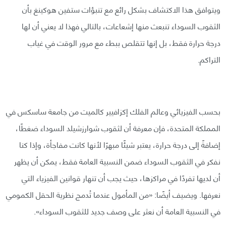
ويتوافق هذا الاكتشاف بشكل رائع مع تنبؤات ستفين هوكينغ بأن
الثقوب السوداء تنبعث منها إشعاعات، بالتالي فهذا لا يعني أن لها
درجة حرارة فقط، بل إنها تتقلص ببطء مع مرور الوقت في غياب
التراكم.
بحسب الفيزيائي وعالم الفلك إكزافيير كالميت من جامعة ساسكس في
المملكة المتحدة، فإن معرفة أن لثقوب شوارزشيلد السوداء ضغطًا،
إضافةً إلى درجة حرارة، يعتبر شيئًا مبهرًا لأنها كانت مفاجأة، وإذا كنا
نفكر في الثقوب السوداء ضمن النسبية العامة فقط، يمكن أن يظهر
أن لديها تفردًا في مراكزها، حيث يجب أن تنهار قوانين الفيزياء التي
نعرفها. ويضيف أيضًا: «من المأمول عندما تُدمج نظرية الحقل الكمومي
في النسبية العامة أن نعثر على وصف جديد للثقوب السوداء».