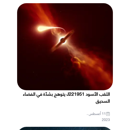
الثقب الأسود J221951 يتوهج بشدّة في الفضاء
السحيق
11 أغسطس ،
2023