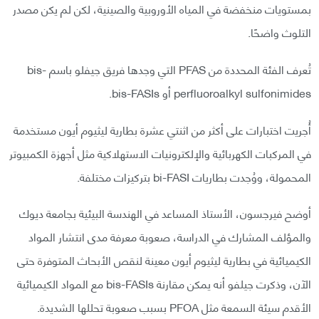
بمستويات منخفضة في المياه الأوروبية والصينية، لكن لم يكن مصدر
التلوث واضحًا.
تُعرف الفئة المحددة من PFAS التي وجدها فريق جيفلو باسم bis-
perfluoroalkyl sulfonimides أو bis-FASIs.
أُجريت اختبارات على أكثر من اثنتي عشرة بطارية ليثيوم أيون مستخدمة
في المركبات الكهربائية والإلكترونيات الاستهلاكية مثل أجهزة الكمبيوتر
المحمولة، ووُجدت بطاريات bi-FASI بتركيزات مختلفة.
أوضح فيرجسون، الأستاذ المساعد في الهندسة البيئية بجامعة ديوك
والمؤلف المشارك في الدراسة، صعوبة معرفة مدى انتشار المواد
الكيميائية في بطارية ليثيوم أيون معينة لنقص الأبحاث المتوفرة حتى
الآن، وذكرت جيلفو أنه يمكن مقارنة bis-FASIs مع المواد الكيميائية
الأقدم سيئة السمعة مثل PFOA بسبب صعوبة تحللها الشديدة.