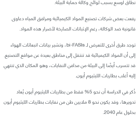
نطاق أوسع بسبب لوائح وكالة حماية البيئة.
رفعت بعض شركات تصنيع المواد الكيميائية ومرافق المياه دعاوى
قانونية ضد الوكالة، رغم الإثباتات الصارخة لأضرار هذه المواد.
توجد طرق أخرى للتعرض لـ bi-FASIs، وتشير بيانات انبعاثات الهواء
إلى أن المواد الكيميائية قد تنتقل إلى مناطق بعيدة عن مواقع التصنيع.
قد تتسرب أيضًا إلى البيئة من مدافن النفايات، وهو المكان الذي تنتهي
إليه أغلب بطاريات الليثيوم أيون.
ذُكر في الدراسة أن نحو 5% فقط من بطاريات الليثيوم أيون يُعاد
تدويرها، وقد يكون نحو 8 ملايين طن من نفايات بطاريات الليثيوم أيون
بحلول عام 2040.