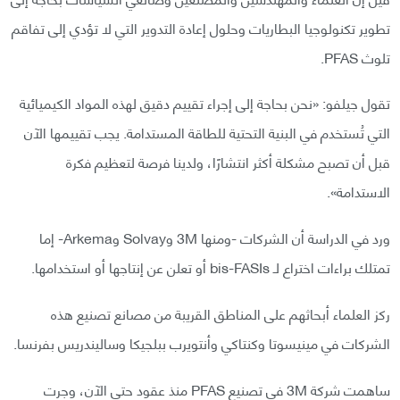
تطوير تكنولوجيا البطاريات وحلول إعادة التدوير التي لا تؤدي إلى تفاقم
تلوث PFAS.
تقول جيلفو: «نحن بحاجة إلى إجراء تقييم دقيق لهذه المواد الكيميائية
التي تُستخدم في البنية التحتية للطاقة المستدامة. يجب تقييمها الآن
قبل أن تصبح مشكلة أكثر انتشارًا، ولدينا فرصة لتعظيم فكرة
الاستدامة».
ورد في الدراسة أن الشركات -ومنها 3M وSolvay وArkema- إما
تمتلك براءات اختراع لـ bis-FASIs أو تعلن عن إنتاجها أو استخدامها.
ركز العلماء أبحاثهم على المناطق القريبة من مصانع تصنيع هذه
الشركات في مينيسوتا وكنتاكي وأنتويرب ببلجيكا وساليندريس بفرنسا.
ساهمت شركة 3M في تصنيع PFAS منذ عقود حتى الآن، وجرت