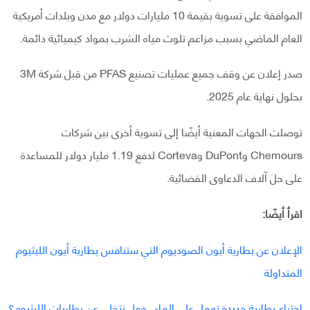
الموافقة على تسوية بقيمة 10 مليارات دولار مع مدن وبلدات أمريكية
العام الماضي بسبب مزاعم تلوث مياه الشرب بمواد كيميائية دائمة.
صدر إعلان عن وقف جميع عمليات تصنيع PFAS من قبل شركة 3M
بحلول نهاية عام 2025.
توصلت الجهات المعنية أيضًا إلى تسوية أخرى بين شركات
Chemours وDuPont وCorteva لدفع 1.19 مليار دولار للمساعدة
على حل آلاف الدعاوى القضائية.
اقرأ أيضًا:
الإعلان عن بطارية أيون الصوديوم التي ستنافس بطارية أيون الليثيوم
المتداولة
اختراع بطارية جديدة تعمل على الماء.. فهل نتخلى عن بطاريات الليثيوم؟