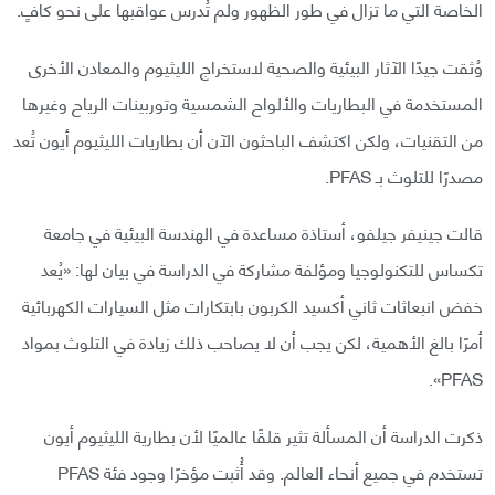
الخاصة التي ما تزال في طور الظهور ولم تُدرس عواقبها على نحو كافٍ.
وُثقت جيدًا الآثار البيئية والصحية لاستخراج الليثيوم والمعادن الأخرى
المستخدمة في البطاريات والألواح الشمسية وتوربينات الرياح وغيرها
من التقنيات، ولكن اكتشف الباحثون الآن أن بطاريات الليثيوم أيون تُعد
مصدرًا للتلوث بـ PFAS.
قالت جينيفر جيلفو، أستاذة مساعدة في الهندسة البيئية في جامعة
تكساس للتكنولوجيا ومؤلفة مشاركة في الدراسة في بيان لها: «يُعد
خفض انبعاثات ثاني أكسيد الكربون بابتكارات مثل السيارات الكهربائية
أمرًا بالغ الأهمية، لكن يجب أن لا يصاحب ذلك زيادة في التلوث بمواد
PFAS».
ذكرت الدراسة أن المسألة تثير قلقًا عالميًا لأن بطارية الليثيوم أيون
تستخدم في جميع أنحاء العالم. وقد أُثبت مؤخرًا وجود فئة PFAS