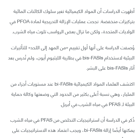
أظهرت الدراسات أن المواد الكيميائية تغير سلوك الكائنات المائية
بتركيزات منخفضة. نجحت عمليات الإزالة التدريجية لمادة PFOA في
الولايات المتحدة، ولكن ما تزال بعض الرواسب تلوث مياه الشرب.
وُصفت الدراسة على أنها أول تقييم «من المهد إلى اللحد» للتأثيرات
البيئية لاستخدام bis-FASIs في بطارية الليثيوم أيون، ولم تُدرس بعد
آثار bis-FASIs على البشر.
اكتشف العلماء المواد الكيميائية bi-FASIs عند مستويات أجزاء من
المليار، وهي نسبة أعلى بكثير من الحدود التي وضعتها وكالة حماية
البيئة لـ PFAS في مياه الشرب في أبريل.
ذُكر في الدراسة أن استراتيجيات التخلص من PFAS في مياه الشرب
يمكنها أيضًا إزالة bi-FASIs، ويجب اعتماد هذه الاستراتيجيات على