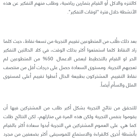
كالتنزه والاكل أو القيام بتمارين رياضية، وطلب منهم التفكير عن هذه
الأنشطة خلال فترة "اوقات التفكير".
بعد ذلك طُلب من المتطوعين تقييم التجربة من تسعة نقاط، حيث كلما
زاد النقاط كلما استمتعوا أكثر بذلك الوقت، في كلا الحالتين التفكير
الحر او القيام بالتخطيط لبعض الاعمال. 50% من المتطوعين لم
تعجبهم التجربة. ومستوى السعادة حصل على درجات أقل من منتصف
نقاط التقييم. المشتركون بطبيعة الحال أعطوا تقييم أعلى لمستوى
الملل والسأم أيضاً.
للتحقق من نتائج التجربة بشكل أكبر طلب من المشتركين فيها أن
يقوموا بنفس التجربة ولكن هذه المرة في منازلهم، لكن النتائج ظلت
كما هي. على العموم المشتركين في التجربة أبدوا سعادة أكثر بالقيام
بأنشطة اُخرى كالقراءة والاستماع للموسيقى أكثر بضعفين من مجرد