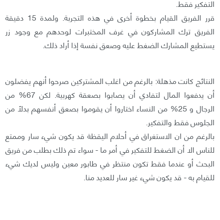
التفكير فقط.
قرر الفريق القيام بخطوة أخرى في هذه التجربة. ولمدة 15 دقيقة
الفريق ترك المشاركون في غرف المختبرات لوحدهم مع وجود زر
يستطيع المشارك الضغط عليه وصعق نفسة إذا أراد ذلك.
النتائج كانت مذهلة: بالرغم من اغلب المشتركين صرحوا أنهم يفضلون
أن يدفعوا المال لتفادي أن يصابوا بصعقة كهربية. لكن 67% من
الرجال و 25% من النساء اختاروا أن يقوموا بصعق أنفسهم بدلاً من
الجلوس فقط والتفكير.
بالرغم من ان الاستغراق في أحلام اليقظة قد يكون شيء سار وممتع
للناس الا أن الضغط للتفكير في أمر ما - سواء تم ذلك بطلب من فريق
البحث أو عندما فقط تكون منتظر في طابور معين وليس لديك شيء
للقيام به - قد يكون شيء غير سار للعديد منا.