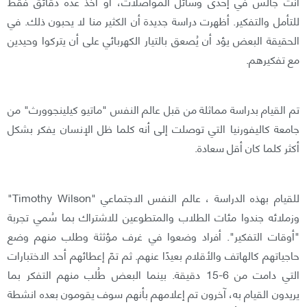
أنت جالس في إحدى وسائل المواصلات، أو أخذ عده دقائق فقط
للتأمل والتفكير. أظهرت دراسة جديدة أن الكثير منا لا يحبون ذلك. في
الحقيقة البعض يؤد أن يُصعق بالتيار الكهربائي على أن يتركوا و
حيدين
مع تفكيرهم.
تم القيام بدراسة مماثلة من قبل عالم النفس "ماتيو كيلينجوورث" من
جامعة كاليفورنيا التي توصلت إلى أنه كلما ظل الإنسان يفكر بشكل
أكثر كلما كان أقل سعادة.
للقيام بهذه الدراسة ، عالم النفس الاجتماعي "Timothy Wilson"
وزملائه جندوا مئات الطلاب والمتطوعين للاشتراك بما سُمي تجربة
"أوقات التفكير". أفراد وضعوا في غرف مؤثثة وطلب منهم وضع
حاجياتهم كالهاتف والأقلام بعيدًا عنهم. ثم تمّ إعطائهم أحد الاختبارات
التي دامت من 6-15 دقيقة. بينما البعض طُلب منهم التفكر بما
يريدون القيام به، آخرون تم إعلامهم بأنهم سوف يقومون بعده انشطة