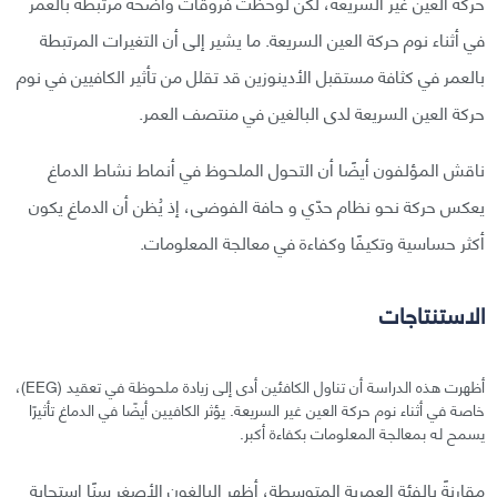
حركة العين غير السريعة، لكن لوحظت فروقات واضحة مرتبطة بالعمر
في أثناء نوم حركة العين السريعة. ما يشير إلى أن التغيرات المرتبطة
بالعمر في كثافة مستقبل الأدينوزين قد تقلل من تأثير الكافيين في نوم
حركة العين السريعة لدى البالغين في منتصف العمر.
ناقش المؤلفون أيضًا أن التحول الملحوظ في أنماط نشاط الدماغ
يعكس حركة نحو نظام حدّي و حافة الفوضى، إذ يُظن أن الدماغ يكون
أكثر حساسية وتكيفًا وكفاءة في معالجة المعلومات.
الاستنتاجات
أظهرت هذه الدراسة أن تناول الكافئين أدى إلى زيادة ملحوظة في تعقيد (EEG)،
خاصة في أثناء نوم حركة العين غير السريعة. يؤثر الكافيين أيضًا في الدماغ تأثيرًا
يسمح له بمعالجة المعلومات بكفاءة أكبر.
مقارنةً بالفئة العمرية المتوسطة، أظهر البالغون الأصغر سنًا استجابة