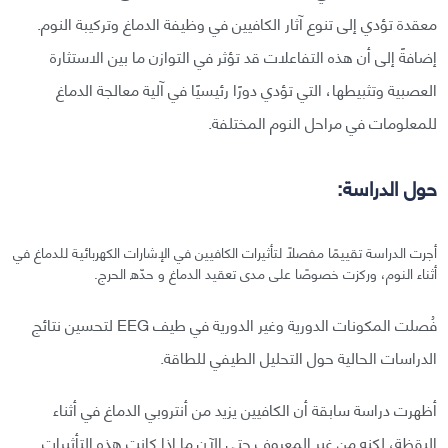
معقدة تؤدي إلى تنوع آثار الكافيين في وظيفة الدماغ وتركيبة النوم.
إضافةً إلى أن هذه التفاعلات قد تؤثر في التوازن ما بين الاستثارة
العصبية وتثبيطها، التي تؤدي دورًا رئيسيًا في آلية معالجة الدماغ
للمعلومات في مراحل النوم المختلفة.
حول الدراسة:
أجرت الدراسة تقييمًا مفصلًا لتأثيرات الكافيين في الإشارات الكهربائية للدماغ في
أثناء النوم، وركزت خصوصًا على مدى تعقيد الدماغ و حدّه الحرج.
فُصلت المكونات الدورية وغير الدورية في طيف EEG لتحسين نتائج
الدراسات الحالية حول التحليل الطيفي للطاقة.
أظهرت دراسة سابقة أن الكافيين يزيد من أنتروبي الدماغ في أثناء
اليقظة، لكنه من غير المعروف حتى الآن ما إذا كانت هذه التأثيرات