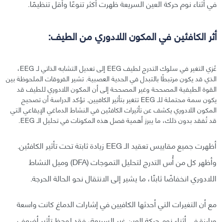
في أثناء نوم حركة العين السريعة ظهرت أكثر تنوعًا وأقل تنظيمًا.
أثر الكافئين في المكون اللادوري من الطيف:
عُزي التغير في سلوك التدرج لطيف EEG إلى تعديل التشابه الذاتي لـ EEG،
الذي قد يكون مرتبطًا بالتبدل في الحدية العصبية. تشير الفروقات الملحوظة بين
القوة الطيفية المصححة وغير المصححة إلى أن المكون اللادوري للطيف قد
يكون سمة محتملة للـ EEG تتغير بتأثير الكافيين. تؤكد الدراسة أن تصحيح
المكون اللادوري يكشف عن تأثيرات الكافئين في النشاط الدماغي الإيقاعي التي
قد تُفقد بدون ذلك، ما يبرز أهمية فصل هذه المكونات في تحليل الـ EEG.
أظهرت جميع مقاييس تعقيد الـ EEG زيادة ثابتة تحت تأثير الكافئين.
وأظهر كل من أُس التدرج لتحليل التموجات (DFA) وميل النشاط
اللادوري انخفاضًا ثابتًا، ما يشير إلى الانتقال نحو الحالة الحرجة.
مع أن التغيرات التي أحدثها الكافيين في إشارات الدماغ كانت واسعة
وبارزة في أثناء نوم حركة العين غير السريعة، فقد لوحظ تأثير أضعف