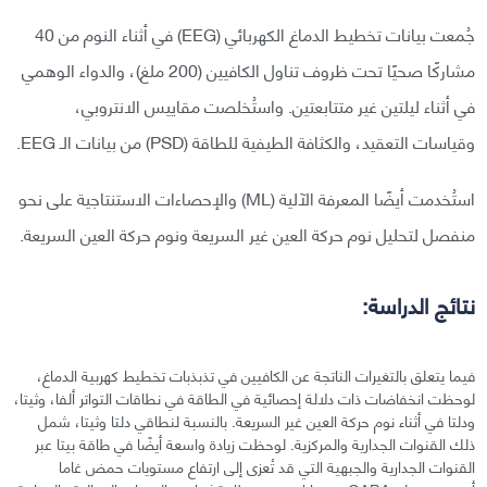
جُمعت بيانات تخطيط الدماغ الكهربائي (EEG) في أثناء النوم من 40
مشاركًا صحيًا تحت ظروف تناول الكافيين (200 ملغ)، والدواء الوهمي
في أثناء ليلتين غير متتابعتين. واستُخلصت مقاييس الانتروبي،
وقياسات التعقيد، والكثافة الطيفية للطاقة (PSD) من بيانات الـ EEG.
استُخدمت أيضًا المعرفة الآلية (ML) والإحصاءات الاستنتاجية على نحو
منفصل لتحليل نوم حركة العين غير السريعة ونوم حركة العين السريعة.
نتائج الدراسة:
فيما يتعلق بالتغيرات الناتجة عن الكافيين في تذبذبات تخطيط كهربية الدماغ،
لوحظت انخفاضات ذات دلالة إحصائية في الطاقة في نطاقات التواتر ألفا، وثيتا،
ودلتا في أثناء نوم حركة العين غير السريعة. بالنسبة لنطاقي دلتا وثيتا، شمل
ذلك القنوات الجدارية والمركزية. لوحظت زيادة واسعة أيضًا في طاقة بيتا عبر
القنوات الجدارية والجبهية التي قد تُعزى إلى ارتفاع مستويات حمض غاما