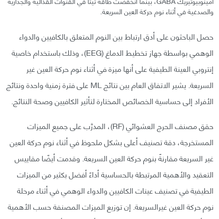
أمينوبيوتيريك GABA، بينما انخفضت طاقة ثيتا في القنوات القذالية والجدارية
والصدغية في أثناء نوم حركة العين السريعة.
حصل الباحثون على أدق ارتباط بين النوم المتعلق بالكافيين والدواء
الوهمي بواسطة جهاز تخطيط الدماغ (EEG)، وذلك باستخدام خاصية
إنتروبي العينة الطيفية على أنها ميزة في أثناء نوم حركة العين غير
السريعة. يشير الاتفاق العام بين نتائج ML على فترة زمنية واحدة ونتائج
الأفراد إلى حساسية الخصائص المختارة لتأثير الكافيين وصحة النتائج.
حقق مصنف الحرج العشوائي (RF)، المدرَّب على جميع الميزات
المستخرجة، دقة تصنيف أعلى بشكل ملحوظ في أثناء نوم حركة العين
غير السريعة مقارنةً بنوم حركة العين السريعة. وقدمت أيضًا مقاييس
التعقيد والأهمية المرتبطة بالحساسية أداءً أفضل بكثير من الميزات
الطيفية في تصنيف عينات الكافيين والدواء الوهمي في أثناء مرحلة
نوم حركة العين غيرالسريعة. إن توزيع الميزات المصنفة حسب الأهمية