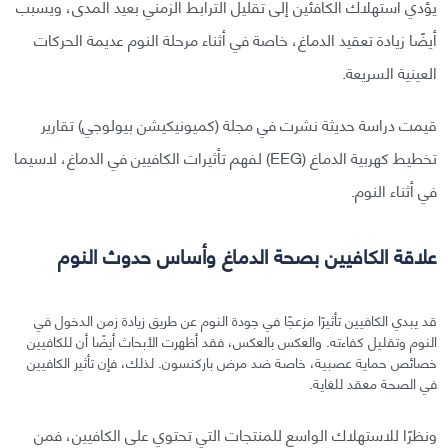
يؤدي استهلاك الكافئين إلى تقليل الترابط الزمني بعيد المدى، ويسبب
أيضًا زيادة تعقيد الدماغ، خاصة في أثناء مرحلة النوم عديمة الحركات
العينية السريعة.
قيمت دراسة حديثة نشرت في مجلة (كميونيكيشن بيولوجي) تقارير
تخطيط كهربية الدماغ (EEG) لفهم تأثيرات الكافيين في الدماغ، لاسيما
في أثناء النوم.
علاقة الكافيين بصحة الدماغ وأساس حدوث النوم
قد يبدي الكافيين تأثيرًا مزعجًا في جودة النوم عن طريق زيادة زمن الدخول في
النوم وتقليل كفاءته. والعكس بالعكس، فقد أظهرت الأبحاث أيضًا أن للكافيين
خصائص حماية عصبية، خاصة ضد مرض باركنسون. لذلك، فإن تأثير الكافيين
في الصحة معقد للغاية.
ونظرًا للاستهلاك الواسع للمنتجات التي تحتوي على الكافيين، فمن