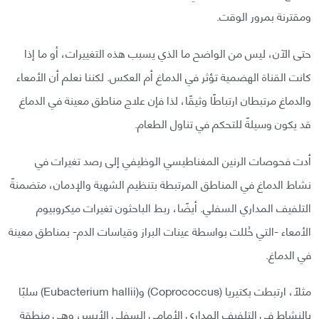
ومقترنة بمرور الوقت.
حتى الآن، ليس من الواضح ما الذي يسبب هذه التغييرات، أو ما إذا
كانت القناة الهضمية تؤثر في الدماغ أم العكس. لكننا نعلم أن الأمعاء
والدماغ مرتبطان ارتباطًا وثيقًا، لذا فإن علاج مناطق معينة في الدماغ
قد يكون وسيلةً للتحكم في تناول الطعام.
أدت فحوصات الرنين المغناطيسي الوظيفي إلى رصد تغيرات في
نشاط الدماغ في المناطق المرتبطة بتنظيم الشهية والإدمان، متضمنةً
التلفيف المداري السفلي. أيضًا، ربط الباحثون تغيرات ميكروبيوم
الأمعاء -التي حُللت بواسطة عينات البراز وقياسات الدم- بمناطق معينة
في الدماغ.
مثلًا، ارتبطت بكتيريا (Coprococcus) و(Eubacterium hallii) سلبًا
بالنشاط في التلفيف المداري الأمامي السفلي الأيسر، وهي منطقة