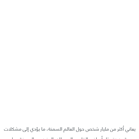
يعاني أكثر من مليار شخص حول العالم السمنة، ما يؤدي إلى مشكلات
صحية عديدة مثل أمراض القلب والسرطان. المزيد من المعرفة حول