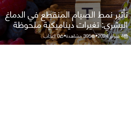
تأثير نمط الصيام المنقطع في الدماغ
البشري: تغيرات ديناميكية ملحوظة
4 فبراير 2024
395
مشاهدة
0
اعجاب
•
•