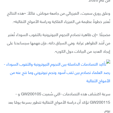
وعلق روري سميث، الفيزيائي من جامعة موناش، قائلًا: «هذه النتائج
تُعتبر خطوةً عظيمة في الفيزياء الفلكية ودراسة الأمواج الثقالية».
مضيفًا: «إن ظاهرة تصادم النجوم النيوترونية بالثقوب السوداء تُعتبر
من أشد الظواهر غرابة. وفي السياق ذاته، فإن فهمها سيساعدنا على
إيجاد العديد من البيانات حول الكون».
سرعة اكتشاف هذه التصادمات -التي سُميت GW200105 و -
GW200115 تؤكد أن دراسة الأمواج الثقالية تتطور بسرعة يومًا بعد
يوم.