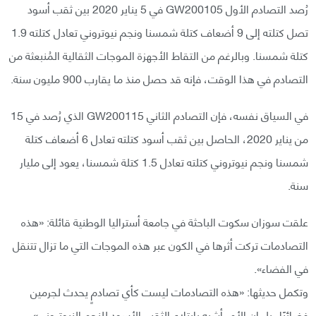
رُصد التصادم الأول GW200105 في 5 يناير 2020 بين ثقب أسود
تصل كتلته إلى 9 أضعاف كتلة شمسنا ونجم نيوتروني تعادل كتلته 1.9
كتلة شمسنا. وبالرغم من التقاط الأجهزة الموجات الثقالية المُنبعثة من
التصادم في هذا الوقت، فإنه قد حصل منذ ما يقارب 900 مليون سنة.
في السياق نفسه، فإن التصادم الثاني GW200115 الذي رُصد في 15
من يناير 2020، الحاصل بين ثقب أسود كتلته تعادل 6 أضعاف كتلة
شمسنا ونجم نيوتروني كتلته تعادل 1.5 كتلة شمسنا، يعود إلى مليار
سنة.
علقت سوزان سكوت الباحثة في جامعة أستراليا الوطنية قائلة: «هذه
التصادمات تركت أثرها في الكون عبر هذه الموجات التي ما تزال تتنقل
في الفضاء».
وتكمل حديثها: «هذه التصادمات ليست كأي تصادمٍ يحدث لجرمين
فضائيًا، بل إن الأمر أشبه بابتلاع الثقب الأسود للنجم النيوتروني».