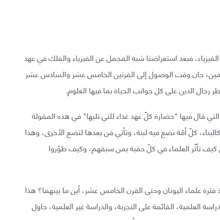
 الفيزياء، فبعد استعراضنا شبه المجمل عن الفيزياء والفلك في عهد
لعلمين، حان وقت الوصول إلى القرنين الخامس عشر والسادس عشر
 رجال الدين على كل جوانب الحياة بما فيها العلوم.
لتي قال فيها "حضارة كلّ عهد غذاء للتي تليها" في هذه المقولة
ناء، كلّ أمّة تضع فيه لبنة، وتأتي مَن بعدها لتضع الأخرى، وهذا
ى كيف تأثّر العلماء في كلّ حقبة بمن سبقهم، وكيف طوّروا
منذ فترة علماء اليونان وحتى القرن الخامس عشر، أين ما بينهما؟ هذا
راسة العلمية، القائمة على التجربة، والدراسة غير العلمية، حاول