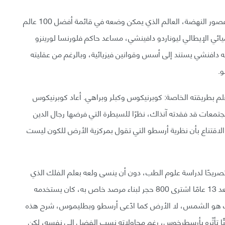
وانتقالًا إلى أحد أعظم علماء نهاية عصور الظلام وبداية عصور النهضة، العالم الذي يمكن وضعه في قائمة أفضل 100 عالم
ائي الإيطالي ليوناردو دافينشي، مساعد حاكم فلورنسا لورينزو
ه دافنشي يستند إلى أسس وقوانين فيزيائية، وبالرغم من عقليته
و.
العلم بطريقته الخاصة: كوبرنيكوس وكبلر وبراهي. أعاد كوبرنيكوس
مجتمعات قد فقدته آنذاك، نظرًا للسيطرة التي فرضها رجال الدين
ن الاقتناع بأن نظرية أرسطو التي تقول بمركزية الأرض للكون ليست
ريحًا لدراسة علوم الطب، دون أن ينسى ولعه بعلم الفلك الذي
تعلق به منذ طفولته، أجرى رصده الأول عام 1500م، وبعد 13 عامًا اشترى 800 حجر لبناء مرصد خاص به، كان يستخدمه
ابت هو الشمس، لا الأرض كما ادّعى أرسطو وبطليموس، شرح هذه
Comment» الذي ظهر فيه جليًّا تأثّره بأرسطرخوس، رغم محاولاته نسب الفضل إلى نفسه، لكن