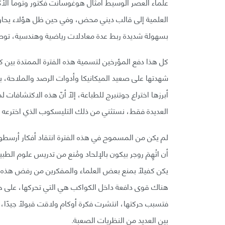
علماء العصر الوسيط أمثال هوغوسانت فكتور وتوما الأكو
العلمية إلى قالب ديني محض، وفي حين ظل هؤلاء يحاول
بسهولة شديدة ربط عدة معادلات رياضية وهندسية، توصل
كل هذا دفع المؤرخين لتسمية هذه الفترة الممتدة بين 
شهدتها على صعيد الميكانيكا وأدوات الرصد والملاحة، 
أبرزها اختراع جوتنبرج للطباعة، إلّا أنّ هذه الاكتشافا
العديدة فقط، نستثني من ذلك التليسكوب الذي اخترعه غال
لم يكن من المسموح في هذه الفترة انتقاد أفكار أرسطو، أ
أن اتُهِمَ روجر بيكون بالإلحاد ومُنع من تدريس علوم الطب
يكن كفيلًا بمنع بعض العلماء والمفكرين من رفض هذه ا
هناك قوى دافعة داخل الكواكب هي التي تحركها، على خ
فتسبب حركتها، انتشرت فكرة أوكام ولاقت قبولًا جيدًا،
بين العديد من النظريات الصعبة.