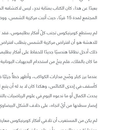
بعيدًا عن هذا، كان الكتاب بمثابة تحدٍ، ليس لاكتشافه 
المجتمع لمدة 15 قرنًا، حيث أثبت مركزية الشمس، ووضح حركة السماء اليومية، وحركة الشمس في دائرة البروج.
لم يستطع كوبرنيكوس تجنب كلّ أفكار بطليموس، فقد تأثر
للدهشة هو أن افتراض مركزية الشمس يتطلب افتراض مدارا
ذلك أدخل نظامًا هندسيًا جديدًا للحفاظ على أفكار بطليمو
ما كان بالفلك، فلم ينجُ من استخدام البديهيات اليوناني
عندما برز كبلر وضّح مدارات الكواكب، وأظهر خطأً جزئيًا 
كأسقف في إحدى الكنائس، وهكذا كان لا بد له أن يتبع ا
يحدث الكمال أو ما ندعوه اليوم في علوم الرياضيات بالتن
إبصار سطحها من أيّ اتجاه، على خلاف الشكل البيضاوي،
لم يكن من المستغرب أن تلاقي أفكار كوبرنيكوس معارضة 
ومتوارثة عن بطليموس وأرسطو، مات كوبرنيكوس وهو يدا