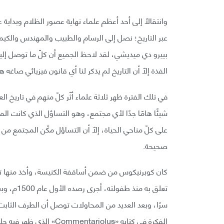
عبر التاريخ؛ نصل إلى الرسام والطبيب والمهندس والكيمي
بييرو دي ميديشي، لقد لاحظ الجميع أن كلّ ما توصل إلي
الفذة إلّا أن التاريخ لم يذكر لنا أي قانون فيزيائي صاغه ه
في تلك الفترة ظهر ثلاثة علماء أثّر كلّ منهم في تاريخ 
شيئًا هامًا جدًا لأي مجتمع، وهو التساؤل الذي كانت ال
على كلّ مناحي الحياة، إلّا أن التساؤل مكّن المجتمع م
صحيحة.
كان كوبرنيكوس من ضمن أساقفة الكنيسة، وأخذ منها تص
سرًا، وبعد العديد من المحاولات توصل أن الطرف الث
الفكرة في كتابه «ariolus