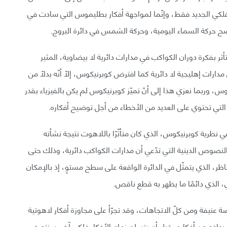
الفلكي الجديد فقط، وإنّما لمواجهة أفكار بطليموس التي سادت في
 بفكرة دوران الكواكب في مدارات دائرية لا بيضاوية، المثير
ت إهليجية لا دائرية كما افترض كوبرنيكوس، إلّا أنّه بدلًا من
س، وربما نعزي هذا إلى أنّ تميّز كوبرنيكوس لم يكن بالفيزياء بقدر
ة التي تحتوي على العديد من الأخطاء من أجل توضيح أفكاره.
في نظرية كوبرنيكوس، الذي كان متأثّرًا باللاهوت نتيجة نشأته
لنصوص الدينية التي تدّعي أن مدارات الكواكب دائرية، وذلك حتى
اظر، الذي يتمثّل في الدائرة الواقعة على سطح مستوٍ، إذ بالإمكان
 الذي دائمًا ما يظهر به قطع ناقص.
عنيفة ومن كلّ الاتجاهات، وقد تجرّأ على مجاوزة أفكار لاهوتية
فع عن أفكاره، قبل أن يتسلم زمام الأفكار فلكي آخر، سنتعرف