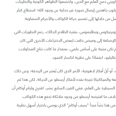
يني دمج العلم مع الدين، وأخضعوا الظواهر الكونية والنظريات
ون جاهدين إيصال صورة غير جدلية عن وجود الله؛ استطاع كبلر
 من خلالها إلى تفسير حركة الكواكب والأجرام السماوية.
كوبرنيكوس وبطليموس، بفترة الظلام الحالك، رغم التطورات التي
بالإضافة إلى وميض خافت لبعض الاختراعات الأخرى التي كان
ت لم تكن مبنية على أساس علمي، بمقدار ما كانت نتاج المحاولات
يليو، اعتمادًا على نظرية انكسار الضوء.
و أيّ أفكار لاهوتية، الأمر الذي كان يُعتبر من الزندقة، وعن ذلك
يعة والميكانيكا نتيجة نقده لأفكار أرسطو عن الحركة، لكن هذا لم
لسيطرة على العلم، ففي القرن السابع عشر، اقترح وليام أوكام أن
لاف ما افترضه أرسطو من وجود ملائكة تدفع هذه الكواكب
 من هنا نشأ مبدأ "سيف أوكام" الذي يوصي باختيار أسهل نظرية