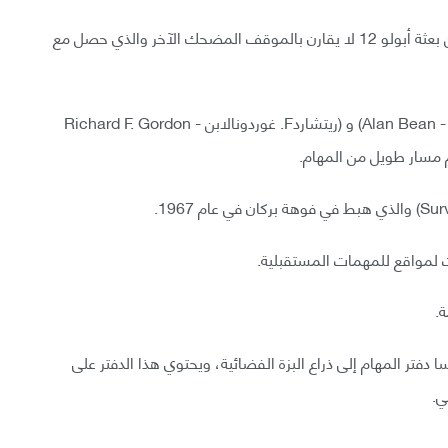
لقد كان ظهور الفكاهة المتلفزة لوجود صرصور على متن بعثة أبولو 12 لا يقارن بالموقف المضحك الآخر والذي حصل مع
كان زملاء كونراد في هذه المغامرة هم الطيارين (آلانبين - Alan Bean) و (ريتشاردF. غوردونالابن - Richard F. Gordon
 لمواقع للمهمات المستقبلية.
ة.
دفتر المهام إلى ذراع البزة الفضائية، ويحتوي هذا الدفتر على
ي.