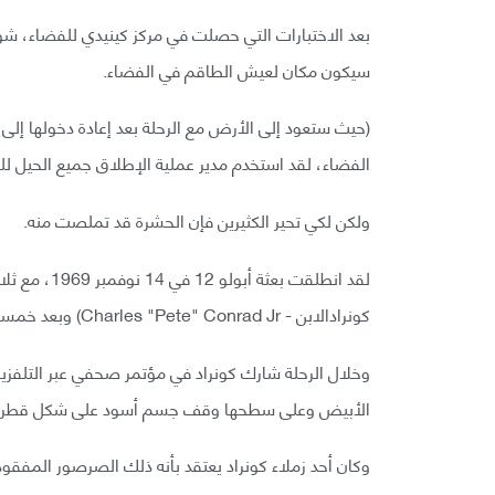
بعد الاختبارات التي حصلت في مركز كينيدي للفضاء، ش
سيكون مكان لعيش الطاقم في الفضاء.
(حيث ستعود إلى الأرض مع الرحلة بعد إعادة دخولها إلى
الفضاء، لقد استخدم مدير عملية الإطلاق جميع الحيل ل
ولكن لكي تحير الكثيرين فإن الحشرة قد تملصت منه.
لقد انطلقت ب
كونرادالابن - Charles "Pete" Conrad Jr) وبعد خمسة أيام أصبح كونرادثالث رجل يمشي على القمر.
وخلال الرحلة شارك كونراد في مؤتمر صحفي عبر التلفزيو
الأبيض وعلى سطحها وقف جسم أسود على شكل قطرة ب
وكان أحد زملاء كونراد يعتقد بأنه ذلك الصرصور المفقود 