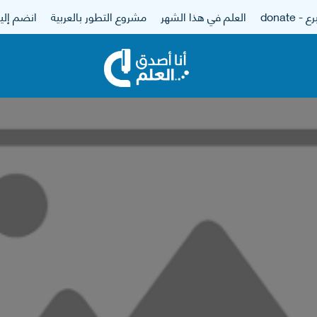
 - donate
العلم في هذا الشهر
مشروع التطور بالعربية
انضم إلين