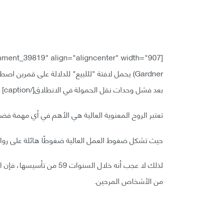
[caption id="attachment_39819" align="aligncenter" width="907"]
Gardner) يحمل لافتة "لللبيع" للدلالة على قمري
بعد فشل وحدات نقل الحمولة في الانطلاق[/caption]
تعتبر الروح المعنوية العالية هي الأهم في أي مهمة فضائ
حيث تشكل ضغوط العمل العالية ضغوطًا هائلة على رواد
لذلك لا عجب أنه خلال السنوا
من الأشخاص المرحين.