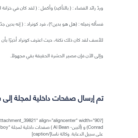
وردّ رائد الفضاء : ( بالتأكيد) وأكمل : ( لقد كان في خزانة 
فسأله زميله : (هل هو بدين؟)، فرد كونراد : ( إنه بدين جدًا
للأسف لقد كان ذلك نكتة، حيث اعترف كونراد أخيرًا بأن ا
وإلى الآن فإن مصير الحشرة الحقيقة بقي مجهولًا.
تم إرسال صفحات داخلية لمجلة إلى 
[caption id="attachment_39821" align="aligncenter" width="907"]
على سبيل الدعابة. وكالة ناسا[/caption]