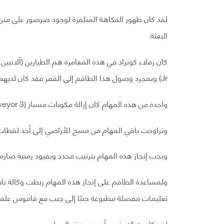
البعثة.
Jr) وبمجرد وصول هذا الطاقم إلى القمر فقد كان لديهم مسار طويل من المهام.
واحدة من هذه المهام كان إزالة مكونات مسبار (Surveyor 3) والذي هبط في فوهة بركان في عام 1967.
وتراوحت باقي المهام من مسح للأراضي إلى أخذ لقطات
ويجب إنجاز هذه المهام بترتيب محدد وبقيود زمنية صارم
ولمساعدة الطاقم على إنجاز هذه المهام ربطت وكالة ناسا 
تعليمات مفصلة مطبوعة جنبًا إلى جنب مع قاموس علم
لقد كان هناك شيء آخر في دفتر المهام.