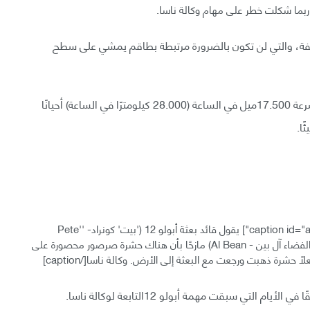
ربما شكلت خطر على مهام وكالة ناسا.
ة، والتي لن تكون بالضرورة مرتبطة بطاقم يمشي على سطح
ولكن عندما تكون وظيفتك هي الانطلاق إلى الفضاء بسرعة 17.500ميل في الساعة (28.000 كيلومترًا في الساعة) أحيانًا
ا.
يقول قائد بعثة أبولو 12 ('بيت' كونراد- 'Pete'
Conrad) (يبدو هنا وهو في التدريب بعثة أبولو 12 مع رائد الفضاء آل بين - Al Bean) مازحًا بأن هناك حشرة صرصور محصورة على
حشرة ذهبت ورجعت مع البعثة إلى الأرض. وكالة ناسا[/caption]
لتي سبقت مهمة أبولو 12التابعة لوكالة ناسا.