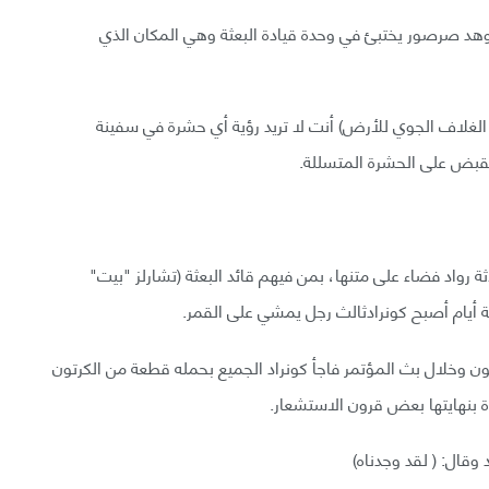
وهد صرصور يختبئ في وحدة قيادة البعثة وهي المكان الذي
 الغلاف الجوي للأرض) أنت لا تريد رؤية أي حشرة في سفينة
لقبض على الحشرة المتسللة.
عثة أبولو 12 في 14 نوفمبر 1969، مع ثلاثة رواد فضاء على متنها، بمن فيهم قائد البعثة (تشارلز "بيت"
ن وخلال بث المؤتمر فاجأ كونراد الجميع بحمله قطعة من الكرتون
نهايتها بعض قرون الاستشعار.
وقال: ( لقد وجدناه)