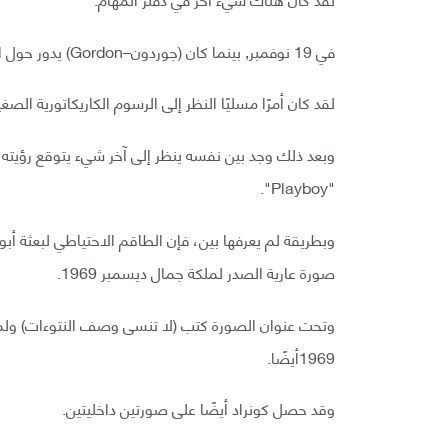
في 19 نوفمبر, بينما كان (جوردون–Gordon) يدور حول القمر كان بين وكونراد قد هبطا إلى سطح القمر.
لقد كان أمرًا مسليًا النظر إلى الرسوم الكاريكاتورية الص
وبعد ذلك وجد بين نفسه ينظر إلى آخر شيء يتوقع رؤيته 
"Playboy".
صورة عارية الصدر لملكة جمال ديسمبر 1969.
وتحت عنوان الصورة كتب (لا تنسى وصف النتوءات) ولم ت
1969أيضًا.
وقد حصل كونراد أيضًا على صورتين داخليتين.