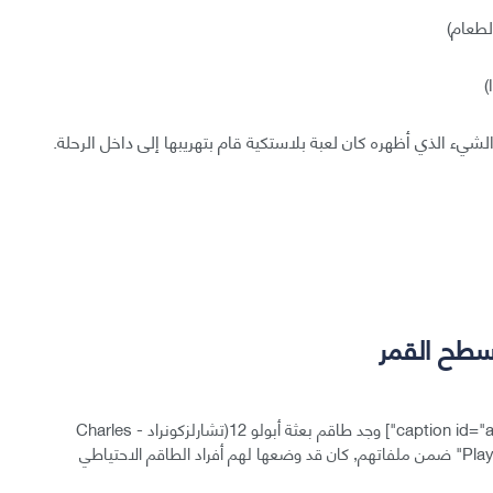
الطعام)
)
لشيء الذي أظهره كان لعبة بلاستكية قام بتهريبها إلى داخل الرحلة.
سطح القمر
وجد طاقم بعثة أبولو 12(تشارلزكونراد - Charles
Conrad) و (آلبين- Al Bean ) صفحات داخلية لمجلة "Playboy" ضمن ملفاتهم, كان قد وضعها لهم أفراد الطاقم الاحتياطي