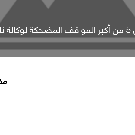
سا
مق