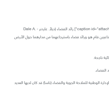
رائد الفضاء (ديلأ. غاردنر - Dale A.
ن اصطناعيين قام هو ورائد فضاء باسترجاعهما من مدارهما حول الأرض
ية ناجحة.
 الفضاء.
ت 59 من تأسيسها، فإن الإدارة الوطنية للملاحة الجوية والفضاء (ناسا) قد كان لديها العديد