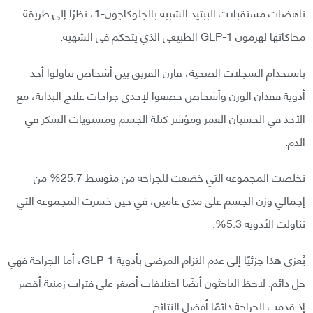
ناهضات مستقبلات الببتيد الشبيه بالجلوكاجون-1، نظرًا إلى طريقة
محاكاتها لهرمون GLP-1 الطبيعي الذي يتحكم في الشهية.
باستخدام السجلات الصحية، قارن الفريق بين أشخاص تناولوا أحد
أدوية فقدان الوزن وأشخاص خضعوا لإحدى جراحات علاج البدانة، مع
الأخذ في الحسبان العمر ومؤشر كتلة الجسم ومستويات السكر في
الدم.
تخلصت المجموعة التي خضعت للجراحة من متوسط 25.7% من
إجمالي وزن الجسم على مدى عامين، في حين خسرت المجموعة التي
تناولت الأدوية 5.3%.
يُعزى هذا جزئيًا إلى عدم التزام المرضى بأدوية GLP-1، أما الجراحة فهي
حل دائم. لاحظ الباحثون أيضًا اختلافات أصغر على فترات زمنية أقصر
إذ قدمت الجراحة دائمًا أفضل النتائج.