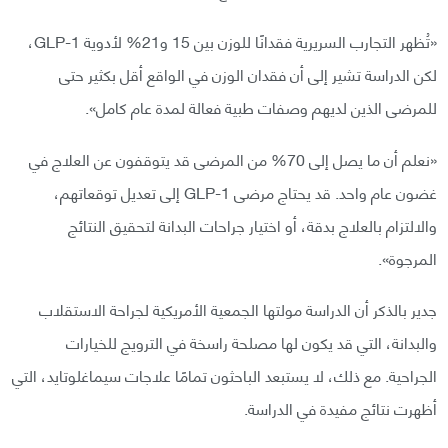
«تُظهر التجارب السريرية فقدانًا للوزن بين 15 و21% لأدوية GLP-1،
لكن الدراسة تشير إلى أن فقدان الوزن في الواقع أقل بكثير حتى
للمرضى الذين لديهم وصفات طبية فعالة لمدة عام كامل».
«نعلم أن ما يصل إلى 70% من المرضى قد يتوقفون عن العلاج في
غضون عام واحد. قد يحتاج مرضى GLP-1 إلى تعديل توقعاتهم،
والالتزام بالعلاج بدقة، أو اختيار جراحات البدانة لتحقيق النتائج
المرجوة».
جدير بالذكر أن الدراسة مولتها الجمعية الأمريكية لجراحة الاستقلاب
والبدانة، التي قد يكون لها مصلحة راسخة في الترويج للخيارات
الجراحية. مع ذلك، لا يستبعد الباحثون تمامًا علاجات سيماغلوتايد، التي
أظهرت نتائج مفيدة في الدراسة.