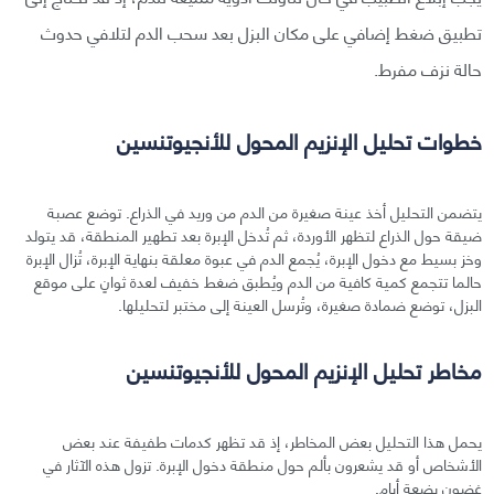
تطبيق ضغط إضافي على مكان البزل بعد سحب الدم لتلافي حدوث
حالة نزف مفرط.
خطوات تحليل الإنزيم المحول للأنجيوتنسين
يتضمن التحليل أخذ عينة صغيرة من الدم من وريد في الذراع. توضع عصبة
ضيقة حول الذراع لتظهر الأوردة، ثم تُدخل الإبرة بعد تطهير المنطقة، قد يتولد
وخز بسيط مع دخول الإبرة، يُجمع الدم في عبوة معلقة بنهاية الإبرة، تُزال الإبرة
حالما تتجمع كمية كافية من الدم ويُطبق ضغط خفيف لعدة ثوانٍ على موقع
البزل، توضع ضمادة صغيرة، وتُرسل العينة إلى مختبر لتحليلها.
مخاطر تحليل الإنزيم المحول للأنجيوتنسين
يحمل هذا التحليل بعض المخاطر، إذ قد تظهر كدمات طفيفة عند بعض
الأشخاص أو قد يشعرون بألم حول منطقة دخول الإبرة. تزول هذه الآثار في
غضون بضعة أيام.