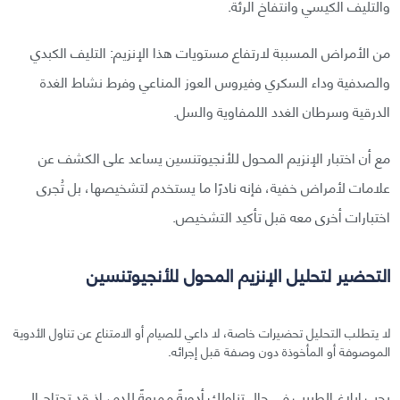
والتليف الكيسي وانتفاخ الرئة.
من الأمراض المسببة لارتفاع مستويات هذا الإنزيم: التليف الكبدي
والصدفية وداء السكري وفيروس العوز المناعي وفرط نشاط الغدة
الدرقية وسرطان الغدد اللمفاوية والسل.
مع أن اختبار الإنزيم المحول للأنجيوتنسين يساعد على الكشف عن
علامات لأمراض خفية، فإنه نادرًا ما يستخدم لتشخيصها، بل تُجرى
اختبارات أخرى معه قبل تأكيد التشخيص.
التحضير لتحليل الإنزيم المحول للأنجيوتنسين
لا يتطلب التحليل تحضيرات خاصة، لا داعي للصيام أو الامتناع عن تناول الأدوية
الموصوفة أو المأخوذة دون وصفة قبل إجرائه.
يجب إبلاغ الطبيب في حال تناولك أدويةً مميعةً للدم، إذ قد تحتاج إلى