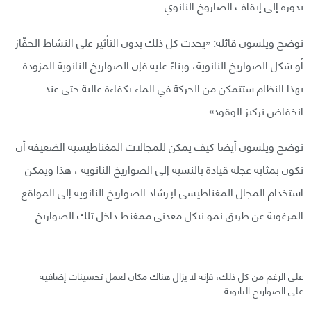
بدوره إلى إيقاف الصاروخ النانوي.
توضح ويلسون قائلة: «يحدث كل ذلك بدون التأثير على النشاط الحفّاز
أو شكل الصواريخ النانوية، وبناءً عليه فإن الصواريخ النانوية المزودة
بهذا النظام ستتمكن من الحركة في الماء بكفاءة عالية حتى عند
انخفاض تركيز الوقود».
توضح ويلسون أيضا كيف يمكن للمجالات المغناطيسية الضعيفة أن
تكون بمثابة عجلة قيادة بالنسبة إلى الصواريخ النانوية ، هذا ويمكن
استخدام المجال المغناطيسي لإرشاد الصواريخ النانوية إلى المواقع
المرغوبة عن طريق نمو نيكل معدني ممغنط داخل تلك الصواريخ.
على الرغم من كل ذلك، فإنه لا يزال هناك مكان لعمل تحسينات إضافية
على الصواريخ النانوية .