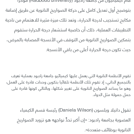
بتوضيح أول تعديل كامل على حركة الصواريخ النانوية عن طريق إضافة
مكابح تستجيب لدرجة الحرارة، وتعد تلك ميزة مثيرة للاهتمام من ناحية
التطبيقات العملية، ذلك أن خاصية استشعار درجة الحرارة ستقوم
بتمكين الصواريخ النانوية من التوقف في الأنسجة المصابة بالمرض،
حيث تكون درجة الحرارة أعلى من باقي الأنسجة.
تقوم الأنظمة النانوية التي يعمل عليها كيميائيو جامعة رادبود بعملية تعرف
بالتجميع الذاتي، إذ تقوم تلك الأنظمة تلقائيا بتكوين وحدات قادرة على العمل،
وهو ما يساعد الصواريخ النانوية على تغيير شكلها، وبالتالي كونها قادرة على
حمل حمولة مثل الدواء.
تقول دانيلا ويلسون (Daniela Wilson) رئيسة قسم الكيمياء
العضوية بجامعة رادبود: «إن أكبر تحدٍّ نواجهه هو تزويد الصواريخ
النانوية بوظائف متعددة».