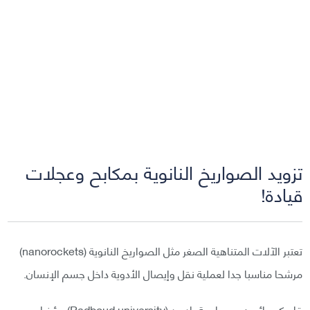
تزويد الصواريخ النانوية بمكابح وعجلات
قيادة!
تعتبر الآلات المتناهية الصغر مثل الصواريخ النانوية (nanorockets)
مرشحا مناسبا جدا لعملية نقل وإيصال الأدوية داخل جسم الإنسان.
قام كيميائيون من جامعة رادبود (Radboud university) مؤخرا