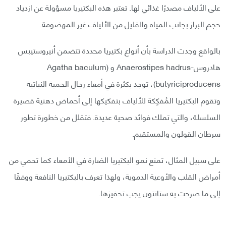
على الألياف مصدرًا غذائي لها. تعتبر هذه البكتيريا مسؤولة عن ازدياد
حجم البراز بجانب المياه والقليل من الألياف غير المهضومة.
بالواقع وجدت الدراسة بأن أنواع بكتيريا محددة تتضمن أنيروستيبس
هادروس-Anaerostipes hadrus و (Agatha baculum
butyriciproducens)، توجد بكثرة في أمعاء رجال الحمية النباتية
وتقوم البكتيريا المُفكِكة للألياف بتفكيكها إلى أحماض دهنية قصيرة
السلسلة، والتي تملك فوائد صحية عديدة. فتقلل من خطورة تطور
سرطان القولون والمستقيم.
على سبيل المثال، تمنع نمو البكتيريا الضارة في الأمعاء كما تحمي من
أمراض القلب والأوعية الدموية، ولهذا تعرف بالبكتيريا النافعة ووفقًا
إلى ما صرحت به ستانتون يجب تحفيزها.