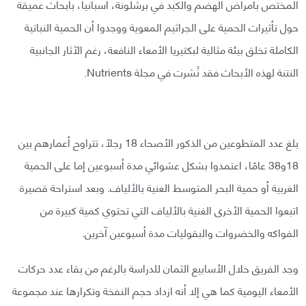
المختص بأمراض الهضم والكبد في برشلونة، اسبانيا، بأبحاث عميقة
حول تأثيرات الحمية على الجراثيم المعوية ووجدوا أن الحمية النباتية
الكاملة تخلق بيئة مثالية لبكتيريا الأمعاء النافعة، رغم الآثار الجانبية
النتنة لهذه الأبحاث فقد نُشرت في مجلة Nutrients.
بلغ عدد المتطوعين من الذكور الأصحاء 18 رجلًا، تتراوح أعمارهم بين
18و38 عامًا، اعتمدوا بشكل عشوائي مدة أسبوعين إما على الحمية
الغربية أو حمية البحر المتوسط الغنية بالألياف. وبعد استراحة قصيرة
اتبعوا الحمية الأخرى الغنية بالألياف التي تحتوي كمية كبيرة من
الفواكه والخضروات والبقوليات مدة أسبوعين آخرين.
وجد الفريق خلال الأسابيع الثمان للدراسة بالرغم من بقاء عدد حركات
الأمعاء اليومية كما هي إلا أنه ازداد حجم النفخة وتكرارها عند مجموعة