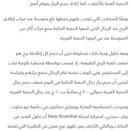
الحمية الغنية بالألياف، كما ازاداد حجم البراز بقوام أنعم.
وفقًا للسجلات التي توجب عليهم حفظها بلغ متوسط عدد مرات إطلاق
الريح عند الرجال الذين اتبعوا الحمية النباتية سبع مرات أكثر من
المتوسط عند من اتبعوا الحمية الغربية.
وبعد تناول وجبة بازلاء مسلوقة تبين أن حجم كل إطلاقة ريح هو
ضعف كمية الريح الطبيعية، إذ قيست بواسطة قسطرة بالونية ثبتت
إلى المستقيم. وفي الوقت نفسه قام الرجال بجمع برازهم وقياسه
ليتبين أن حجم براز رجال الحمية النباتية في اليوم ضعف حجم رجال
الحمية الغربية بحوالي ٢٠٠ غ مقارنةً ب١٠٠ غ عند رجال الحمية الغربية.
وصرحت اختصاصية التغذية روزماري ستانتون في جامعة نيو ساوث
ويلز، سيدني، استراليا لمجلة New Scientist أن تناول العديد من
النباتات وبالتالي الألياف يعزز ظهور نوع معين من البكتيريا التي تعتمد