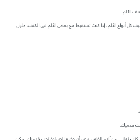
يف الألم.
ف كل أنواع الألم، إذا كنت تستقيظ مع بعض الألم في الكتف، حاول
.
حت قدميك.
ا كنت تعاني من آلام الظهر، برغم أن وضع الوسادة تحت قدميك يمكن