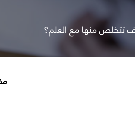
ف تتخلص منها مع العلم؟
مق