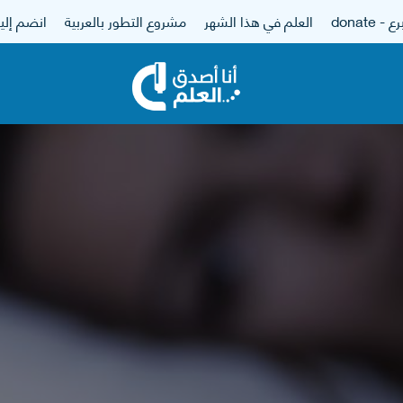
 - donate
العلم في هذا الشهر
مشروع التطور بالعربية
انضم إلين