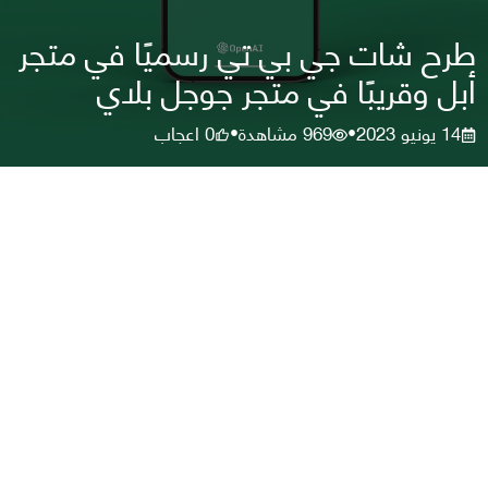
طرح شات جي بي تي رسميًا في متجر
أبل وقريبًا في متجر جوجل بلاي
14 يونيو 2023
969
مشاهدة
0
اعجاب
•
•