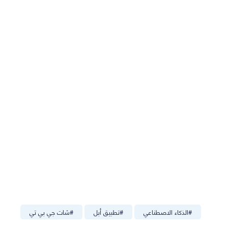
#
الذكاء الاصطناعي
#
تطبيق أبل
#
شات جي بي تي