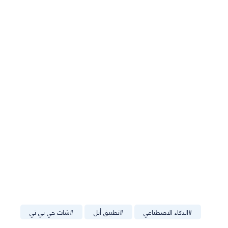
#
الذكاء الاصطناعي
#
تطبيق أبل
#
شات جي بي تي