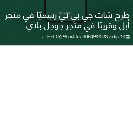
طرح شات جي بي تي رسميًا في متجر
أبل وقريبًا في متجر جوجل بلاي
14 يونيو 2023
968
مشاهدة
0
اعجاب
•
•