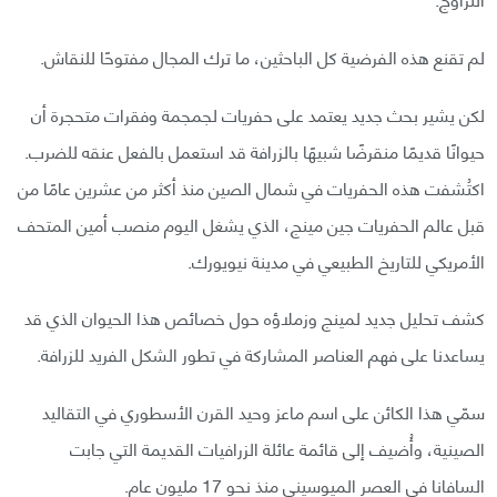
لم تقنع هذه الفرضية كل الباحثين، ما ترك المجال مفتوحًا للنقاش.
لكن يشير بحث جديد يعتمد على حفريات لجمجمة وفقرات متحجرة أن
حيوانًا قديمًا منقرضًا شبيهًا بالزرافة قد استعمل بالفعل عنقه للضرب.
اكتُشفت هذه الحفريات في شمال الصين منذ أكثر من عشرين عامًا من
قبل عالم الحفريات جين مينج، الذي يشغل اليوم منصب أمين المتحف
الأمريكي للتاريخ الطبيعي في مدينة نيويورك.
كشف تحليل جديد لمينج وزملاؤه حول خصائص هذا الحيوان الذي قد
يساعدنا على فهم العناصر المشاركة في تطور الشكل الفريد للزرافة.
سمّي هذا الكائن على اسم ماعز وحيد القرن الأسطوري في التقاليد
الصينية، وأُضيف إلى قائمة عائلة الزرافيات القديمة التي جابت
السافانا في العصر الميوسيني منذ نحو 17 مليون عام.