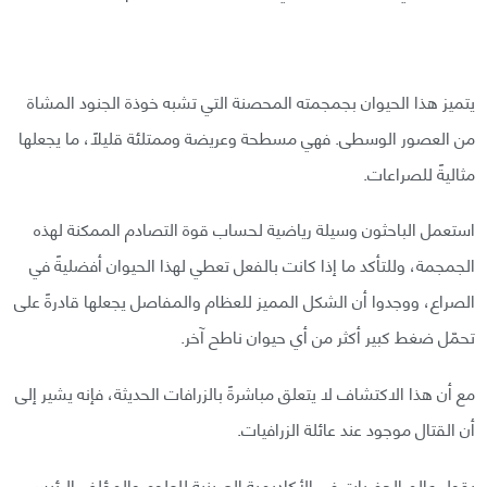
يتميز هذا الحيوان بجمجمته المحصنة التي تشبه خوذة الجنود المشاة
من العصور الوسطى. فهي مسطحة وعريضة وممتلئة قليلًا، ما يجعلها
مثاليةً للصراعات.
استعمل الباحثون وسيلة رياضية لحساب قوة التصادم الممكنة لهذه
الجمجمة، وللتأكد ما إذا كانت بالفعل تعطي لهذا الحيوان أفضليةً في
الصراع، ووجدوا أن الشكل المميز للعظام والمفاصل يجعلها قادرةً على
تحمّل ضغط كبير أكثر من أي حيوان ناطح آخر.
مع أن هذا الاكتشاف لا يتعلق مباشرةً بالزرافات الحديثة، فإنه يشير إلى
أن القتال موجود عند عائلة الزرافيات.
يقول عالم الحفريات في الأكاديمية الصينية للعلوم والمؤلف الرئيسي